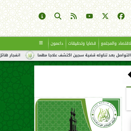
لاقتصاد والمجتمع
قضايا وتحقيقات
داعمون
تناوله قضية سجين اكتشف علاجا مهما
انفجار هائل لناقلة نفط قبال