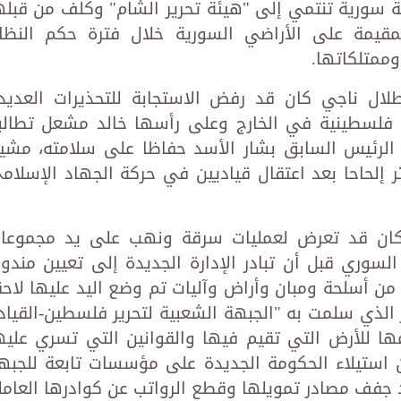
سورية تنتمي إلى "هيئة تحرير الشام" وكلف من قبله
مقيمة على الأراضي السورية خلال فترة حكم النظا
ممتلكاتها.
ال ناجي كان قد رفض الاستجابة للتحذيرات العديد
ت فلسطينية في الخارج وعلى رأسها خالد مشعل تطالب
الرئيس السابق بشار الأسد حفاظا على سلامته، مشير
ر إلحاحا بعد اعتقال قياديين في حركة الجهاد الإسلام
 كان قد تعرض لعمليات سرقة ونهب على يد مجموعا
وري قبل أن تبادر الإدارة الجديدة إلى تعيين مندو
ن أسلحة ومبان وأراض وآليات تم وضع اليد عليها لاحقا
 الذي سلمت به "الجبهة الشعبية لتحرير فلسطين-القياد
امها للأرض التي تقيم فيها والقوانين التي تسري عليه
 استيلاء الحكومة الجديدة على مؤسسات تابعة للجبه
جفف مصادر تمويلها وقطع الرواتب عن كوادرها العامل