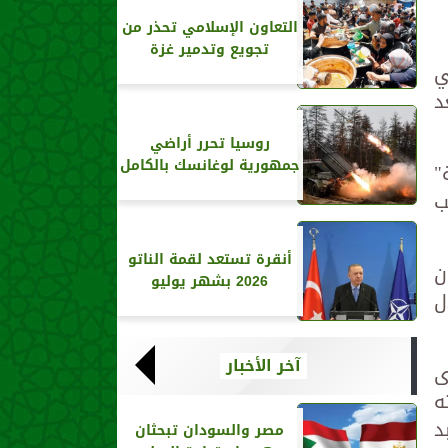
التعاون الإسلامي تحذر من
تجويع وتدمير غزة
ي
د
روسيا تحرر أراضي
جمهورية لوغانسك بالكامل
"
ب
أنقرة تستعد لقمة الناتو
ن
2026 بشهر يوليو
ل
آخر الأخبار
ى
ه
د
مصر والسودان تبحثان