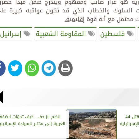
رية هو قرار صائب ومفهوم ويندرج ضمن مبدأ حصري
لت السلوك والخطاب الذي قد تكون عواقبه كبيرة عل
ك محتمل مع أبة قوة
إقليمية.
فلسطين
المقاومة الشعبية
إسرائيل
في أقل من 24 ساعة.. مقتل 44
الضم الزاحف.. كيف تحوّلت الضفة
إسرائيلية
الغربية إلى مختبر للسيادة الإسرائيلي