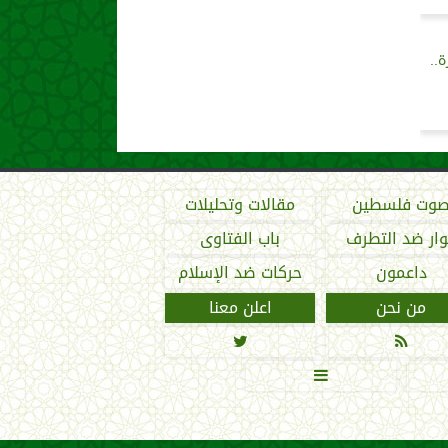
..
وت فلسطين
مقالات وتحليلات
ار ضد التطرف
باب الفتاوى
داعمون
حركات ضد الإسلام
من نحن
اعلن معنا


