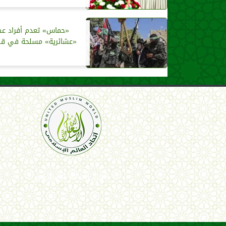
«حماس» تعدم أفراد عص
«عشائرية» مسلحة في قط
اتحاد العالم الإسلامي