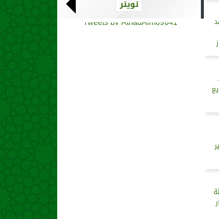
تويتر
Tweets by AthadAlm69641
د
يع
ر
ة
ر