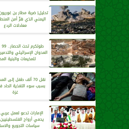
تحليل| ضربة مطار بن غوريون.
اليمني الذي هزّ أمن المن
معادلات الردع
طولك
العدوان الإسرائيلي والتدمي
للمخيمات والبنية المد
نقل 70 ألف طفل إلى ا
بسبب سوء التغذية الحاد 
غزة
الإمارات تدعو لعمل عربي
يحمي أرواح الفلسطينيين 
سياسات التجويع والاست