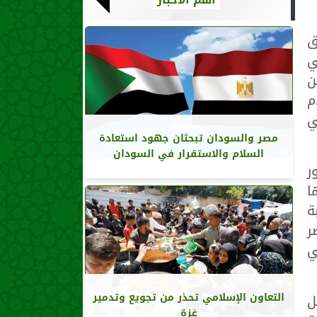
ق
ي
ن
م
ي
مصر والسودان تبحثان جهود استعادة
السلام والاستقرار في السودان
ر
ا
ة
ر
تاريخي
التعاون الإسلامي تحذر من تجويع وتدمير
ل
غزة