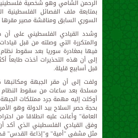
الرحمن الشامي وهو شخصية فلسطينية 
بمتابعة ملف الفصائل الفلسطينية ال
السوري السابق ومناقشة مصير مقرها و
وشدد القيادي الفلسطيني على أن طل
والمتكررة التي وصلته من قبل قيادا
فيها بمغادرة سوريا بعد سقوط نظام 
إلى أن هذه التحذيرات أخذت طابعاً أكث
قبل أسابيع قليلة.
ولفت إلى أن مقر الجبهة ومكاتبها
مسلحة بعد ساعات من سقوط النظام الس
أوكلت إليه مهمة جرد ممتلكات الجبهة م
بحجة حصر السلاح بيد الدولة وهو الأمر
العامة" وأعانت عليه انطلاقا من احتر
وفق القيادي الفلسطيني الذي أكد أن
مثل مشفى "أمية" و"إذاعة القدس" قد 