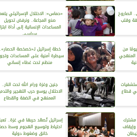
. الصاروخ
«حماس»: الاحتلال الإسرائيلي يتعم
طقة وقلب
صنع المجاعة.. ونرفض تحويل
المساعدات الإنسانية إلى أداة ابتزاز
سياسي
رم تحت الحصار.. 99 يومًا من
خطة إسرائيل لـ«خصخصة الحصار»..
ر المنهجي
سيطرة أمنية على المساعدات وتجو
نية
منظم تحت غطاء إنساني
لمستشفيات
جنين وغزة ورام الله تحت النار..
في قطاع
الاحتلال يوسع حرب التهجير والتدمي
الممنهج في الضفة والقطاع
 مشترك
إسرائيل تُصعّد حربها في غزة.. تعبئ
وإيقاف
احتياط وتوسيع الهجوم وسط حصا
يطان
خانق وضغوط دولية