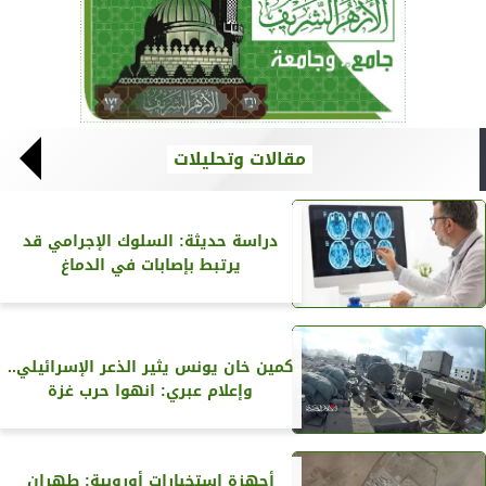
مقالات وتحليلات
دراسة حديثة: السلوك الإجرامي قد
يرتبط بإصابات في الدماغ
كمين خان يونس يثير الذعر الإسرائيلي..
وإعلام عبري: انهوا حرب غزة
أجهزة استخبارات أوروبية: طهران