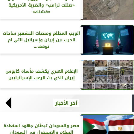
«ضللت ترامب» والضربة الأمريكية
«فشنك»
الويب المظلم ومنصات التشفير ساحات
الحرب بين إيران وإسرائيل التي لم
توقف...
الإعلام العبري يكشف مأساة كابوس
إيران الذي بث الرعب للإسرائيليين
آخر الأخبار
مصر والسودان تبحثان جهود استعادة
السلام والاستقرار في السودان