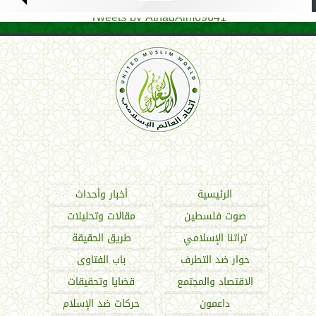
Tweets by AthadAlm69641
اتحاد العالم الإسلامي
الرئيسية
أخبار وأحداث
صوت فلسطين
مقالات وتحليلات
تراثنا الإسلامي
طريق الحقيقة
حوار ضد التطرف
باب الفتاوى
الاقتصاد والمجتمع
قضايا وتحقيقات
داعمون
حركات ضد الإسلام