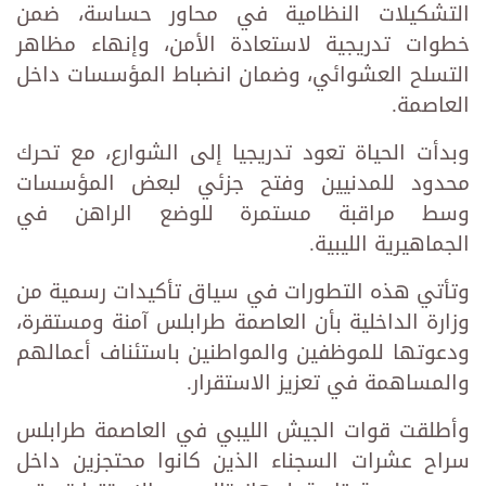
التشكيلات النظامية في محاور حساسة، ضمن
خطوات تدريجية لاستعادة الأمن، وإنهاء مظاهر
التسلح العشوائي، وضمان انضباط المؤسسات داخل
العاصمة.
وبدأت الحياة تعود تدريجيا إلى الشوارع، مع تحرك
محدود للمدنيين وفتح جزئي لبعض المؤسسات
وسط مراقبة مستمرة للوضع الراهن في
الجماهيرية الليبية.
وتأتي هذه التطورات في سياق تأكيدات رسمية من
وزارة الداخلية بأن العاصمة طرابلس آمنة ومستقرة،
ودعوتها للموظفين والمواطنين باستئناف أعمالهم
والمساهمة في تعزيز الاستقرار.
وأطلقت قوات الجيش الليبي في العاصمة طرابلس
سراح عشرات السجناء الذين كانوا محتجزين داخل