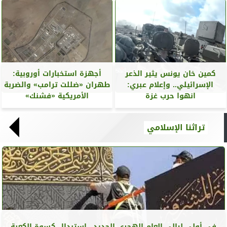
كمين خان يونس يثير الذعر
أجهزة استخبارات أوروبية:
الإسرائيلي.. وإعلام عبري:
طهران «ضللت ترامب» والضربة
انهوا حرب غزة
الأمريكية «فشنك»
تراثنا الإسلامي
في أولى ليالي العام الهجري الجديد.. استبدال كسوة الكعبة