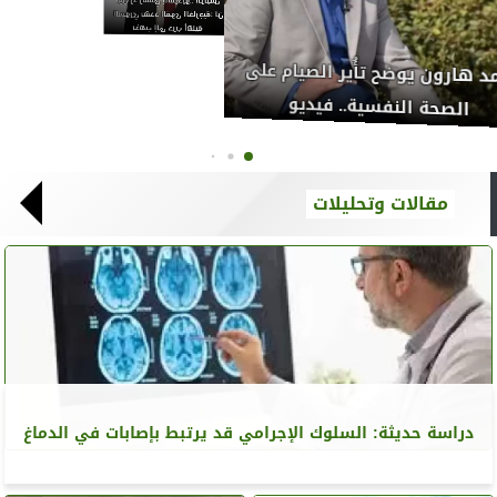
السوري يهدد القوى الخارجية: لن
نذهب إلى حرب أهلية
أحمد هارون يوضح تأُير الصيام ع
د الجندي يوضح أهمية قراءة
الصحة النفسية.. فيديو
قرآن الكريم بالتشكيل
مقالات وتحليلات
دراسة حديثة: السلوك الإجرامي قد يرتبط بإصابات في الدماغ