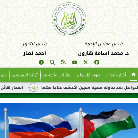
رئيس مجلس الإدارة
رئيس التحرير
د. محمد أسامة هارون
أحمد نصار
أخبار وأحداث
صوت فلسطين
مقالات وتحليلات
تراثنا الإسلامي
طريق
ين اكتشف علاجا مهما
انفجار هائل لناقلة نفط قبالة سواحل ليبيا