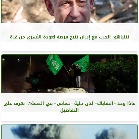
نتنياهو: الحرب مع إيران تتيح فرصة لعودة الأسرى من غزة
ماذا وجد «الشاباك» لدى خلية «حماس» في الضفة؟.. تعرف على
التفاصيل