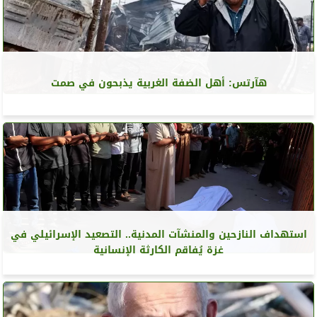
هآرتس: أهل الضفة الغربية يذبحون في صمت
استهداف النازحين والمنشآت المدنية.. التصعيد الإسرائيلي في
غزة يُفاقم الكارثة الإنسانية