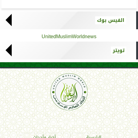
الفيس بوك
UnitedMuslimWorldnews
تويتر
Tweets by AthadAlm69641
اتحاد العالم الإسلامي
الرئيسية
أخبار وأحداث