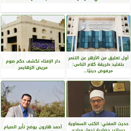
أول تعليق من الأزهر عن التنمر
دار الإفتاء تكشف حكم صوم
بتقليد طريقة كلام الناس:
مريض الزهايمر
مرفوض دينيًا...
حديث المفتي: الكتب السماوية
أحمد هارون يوضح تأُير الصيام
دساتير حضارية تحمل مبادئ