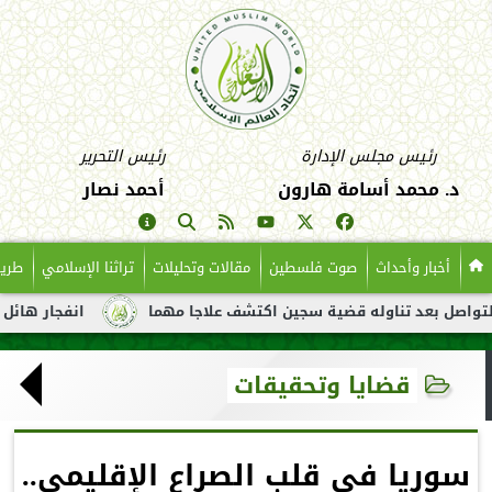
رئيس مجلس الإدارة
رئيس التحرير
د. محمد أسامة هارون
أحمد نصار
أخبار وأحداث
صوت فلسطين
مقالات وتحليلات
تراثنا الإسلامي
طريق
عد تناوله قضية سجين اكتشف علاجا مهما
انفجار هائل لناقلة نفط 
قضايا وتحقيقات
سوريا في قلب الصراع الإقليمي..