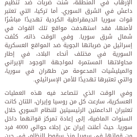
الإرهاب في المنطقة، شنت ضربات ضد تنظيم
داعش في الشرق السوري. أما تركيا، التي تعتبر
قوات سوريا الديمقراطية الكردية تهديدًا مباشرًا
لأمنها، فقد استهدفت مواقع تلك القوات في
شمال شرق سوريا. وفي الوقت ذاته، كثفت
إسرائيل من ضرباتها الجوية ضد المواقع العسكرية
السورية في مختلف أنحاء البلاد، في إطار
محاولاتها المستمرة لمواجهة الوجود الإيراني
والميليشيات المدعومة من طهران في سوريا،
والتي تعتبرها تهديدًا للأمن الإسرائيلي.
وفي الوقت الذي تتصاعد فيه هذه العمليات
العسكرية، سارعت كل من روسيا وإيران، اللتان كانت
تعتبران الداعمتين الرئيسيتين للنظام السوري خلال
السنوات الماضية، إلى إعادة تمركز قواتهما داخل
سوريا. حيث أعلنت إيران عن إجلاء حوالي 4000 فرد
من قواتها في سوريا منذ سقوط النظام، في حين