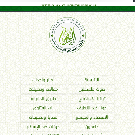
Tweets by AthadAlm69641
اتحاد العالم الإسلامي
الرئيسية
أخبار وأحداث
صوت فلسطين
مقالات وتحليلات
تراثنا الإسلامي
طريق الحقيقة
حوار ضد التطرف
باب الفتاوى
الاقتصاد والمجتمع
قضايا وتحقيقات
داعمون
حركات ضد الإسلام