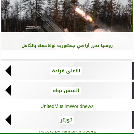
روسيا تحرر أراضي جمهورية لوغانسك بالكامل
الأعلى قراءة
الفيس بوك
UnitedMuslimWorldnews
تويتر
Tweets by AthadAlm69641