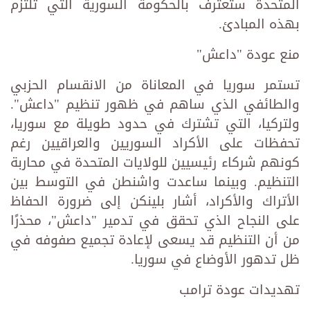
المتحدة ستعترف بالحكومة السورية التي تلتزم
بهذه المبادئ.
منع عودة "داعش"
تستمر سوريا في المعاناة من الانقسام الحزبي
والطائفي الذي ساهم في ظهور تنظيم "داعش".
ولتركيا، التي تشترك في حدود طويلة مع سوريا،
تحفظات على الأكراد السوريين والعراقيين رغم
كونهم شركاء رئيسيين للولايات المتحدة في محاربة
التنظيم. وبينما ساعدت واشنطن في التوسط بين
الأتراك والأكراد، أشار بلينكن إلى ضرورة الحفاظ
على النجاح الذي تحقق في تدمير "داعش"، محذرًا
من أن التنظيم قد يسعى لإعادة تجميع صفوفه في
ظل تدهور الأوضاع في سوريا.
تهديدات عودة ترامب