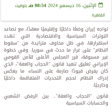
الإثنين، 16 ديسمبر 2024
08:54 صـ
بتوقيت
القاهرة
تواجه إيران وضعًا داخليًا وإقليميًا معقدًا، مع تصاعد
التوترات السياسية والاقتصادية التي تهدد
استقرارها، في ظل مخاوف متزايدة من "سقوط
النظام" على غرار ما حدث في سوريا. وفي خطوة
غير مسبوقة، قرر المجلس الأعلى للأمن القومي
الإيراني تعليق تنفيذ قانون "الحجاب والعفة"، الذي
كان يفرض قيودًا صارمة على النساء، ما يعكس
إدراك النظام لحجم التحديات المتفاقمة داخليًا
وخارجيًا.
قانون "الحجاب والعفة".. بين الرفض الشعبي
والحسابات السياسية