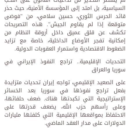
السياسية، بل امتد إلى المؤسسة الأمنية، حيث حذر
قائد الحرس الثوري، حسين سلامي، من "فوضى
متوقعة إذا لم يقاوم الجيش". هذه التصريحات
تكشف عن قلق عميق داخل أروقة النظام من
إمكانية تفجر الأوضاع الداخلية، خاصة مع تزايد
الضغوط الاقتصادية واستمرار العقوبات الدولية.
التحديات الإقليمية.. تراجع النفوذ الإيراني في
سوريا والعراق
على الصعيد الإقليمي، تواجه إيران تحديات متزايدة
بفعل تراجع نفوذها في سوريا بعد الخسائر
الإستراتيجية التي تكبدتها هناك. ضعف حلفائها،
وعلى رأسهم حزب الله، يضعف قدرتها على
الاحتفاظ بمواقعها الإقليمية التي كلفتها مليارات
الدولارات على مدار العقد الماضي.