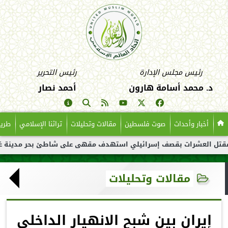
رئيس مجلس الإدارة
رئيس التحرير
د. محمد أسامة هارون
أحمد نصار
أخبار وأحداث
صوت فلسطين
مقالات وتحليلات
تراثنا الإسلامي
طريق
ت بقصف إسرائيلي استهدف مقهى على شاطئ بحر مدينة غزة
مقالات وتحليلات
إيران بين شبح الانهيار الداخلي