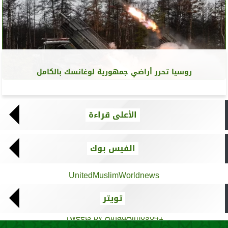
روسيا تحرر أراضي جمهورية لوغانسك بالكامل
الأعلى قراءة
الفيس بوك
UnitedMuslimWorldnews
تويتر
Tweets by AthadAlm69641