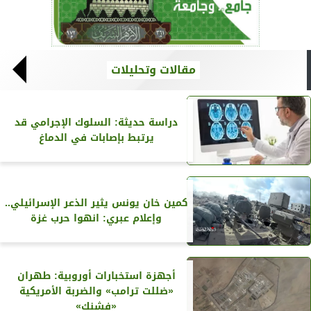
مقالات وتحليلات
دراسة حديثة: السلوك الإجرامي قد
يرتبط بإصابات في الدماغ
كمين خان يونس يثير الذعر الإسرائيلي..
وإعلام عبري: انهوا حرب غزة
أجهزة استخبارات أوروبية: طهران
«ضللت ترامب» والضربة الأمريكية
«فشنك»