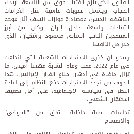
القانون الذي يلزم الفتيات فوق سن التاسعة بارتداء
الحجاب ويشمل عقوبات قاسية مثل الغرامات
الباهظة، الحبس، ومصادرة جوازات السفر، أثار موجة
انتقادات واسعة داخل إيران. وكان من أبرز
المنتقدين النائب السابق مسعود بزشكيان، الذي
حذر من الانقسا
ويبدو أن ذكرى الاحتجاجات الشعبية التي اندلعت
في عام 2022، عقب وفاة الشابة مهسا أميني، ما
تزال حاضرة في أذهان صناع القرار الإيرانيين. هذا
الخوف من تجدد الاحتجاجات دفع النظام إلى إعادة
النظر في سياسته الاجتماعية، على أمل تخفيف
الاحتقان الشعبي.
تداعيات أمنية داخلية.. قلق من "الفوضى"
والانقسام
لم يقتصر التحذير من تداعيات القانون على النخب