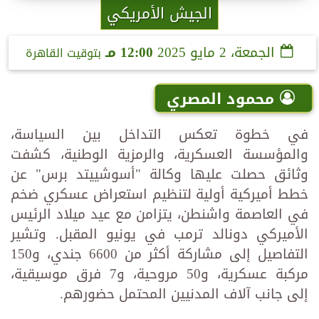
الجيش الأمريكي
الجمعة، 2 مايو 2025
12:00 مـ
بتوقيت القاهرة
محمود المصري
في خطوة تعكس التداخل بين السياسة،
والمؤسسة العسكرية، والرمزية الوطنية، كشفت
وثائق حصلت عليها وكالة "أسوشييتد برس" عن
خطط أميركية أولية لتنظيم استعراض عسكري ضخم
في العاصمة واشنطن، يتزامن مع عيد ميلاد الرئيس
الأميركي دونالد ترمب في يونيو المقبل. وتشير
التفاصيل إلى مشاركة أكثر من 6600 جندي، و150
مركبة عسكرية، و50 مروحية، و7 فرق موسيقية،
إلى جانب آلاف المدنيين المحتمل حضورهم.