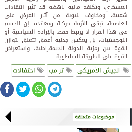
العسكري، وتكلفة مالية باهظة قد تثير انتقادات
شعبية، ومخاوف بنيوية من آثار العرض على
العاصمة، تبقى الأزمة مركبة ومعقدة. إن الحسم
في هذا القرار لا يرتبط فقط بالإرادة السياسية أو
اللوجستيات، بل يعكس جدلية أعمق تتعلق بتوازن
القوة بين رمزية الدولة الديمقراطية، واستعراض
القوة على الطريقة السلطوية.
الجيش الأمريكي
ترامب
احتفالات
موضوعات متعلقة