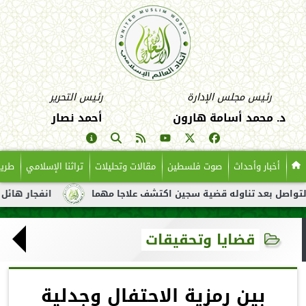
رئيس مجلس الإدارة
رئيس التحرير
د. محمد أسامة هارون
أحمد نصار
أخبار وأحداث
صوت فلسطين
مقالات وتحليلات
تراثنا الإسلامي
طريق
عد تناوله قضية سجين اكتشف علاجا مهما
انفجار هائل لناقلة نفط 
قضايا وتحقيقات
بين رمزية الاحتفال وجدلية