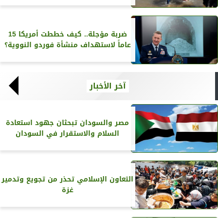
ضربة مؤجلة.. كيف خططت أمريكا 15
عاماً لاستهداف منشأة فوردو النووية؟
آخر الأخبار
مصر والسودان تبحثان جهود استعادة
السلام والاستقرار في السودان
التعاون الإسلامي تحذر من تجويع وتدمير
غزة