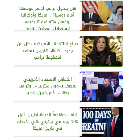
هل يتحول ترامب لدعم موقفها
أمام روسيا؟.. أمريكا وأوكرانيا
يوقعان «اتفاقية تاريخية»
لاستغلال المعادن النادرة
صراع الانتخابات الأمريكية يطل من
جديد.. كامالا هاريس تستعد
لمهاجمة ترامب
انكماش الاقتصاد الأمريكي
يعصف بـ«وول ستريت».. وترامب
يطالب الأمريكيين بالصبر
ترامب مهاجماً الديمقراطيين: أول
100 يوم في ولايتي هي الأعظم
في تاريخ أمريكا