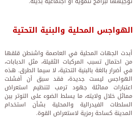
توجيهها لبرامج تنموية أو اجتماعية بديلة.
الهواجس المحلية والبنية التحتية
أبدت الجهات المحلية في العاصمة واشنطن قلقها
من احتمال تسبب المركبات الثقيلة، مثل الدبابات،
في أضرار بالغة بالبنية التحتية، لا سيما الطرق. هذه
الهواجس ليست جديدة، فقد سبق أن أفشلت
اعتبارات مماثلة جهود ترمب لتنظيم استعراض
مماثل خلال ولايته، ما يسلط الضوء على التوتر بين
السلطات الفيدرالية والمحلية بشأن استخدام
المدينة كساحة رمزية لاستعراض القوة.