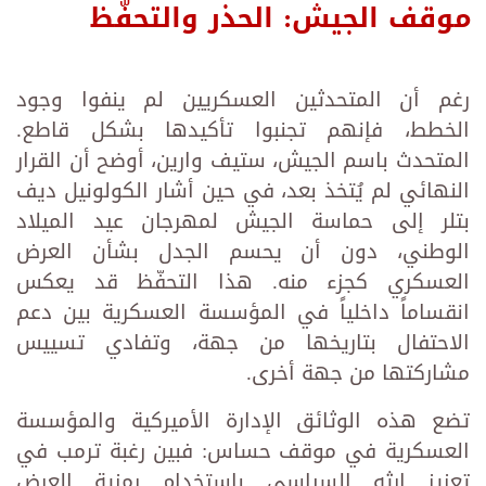
موقف الجيش: الحذر والتحفّظ
رغم أن المتحدثين العسكريين لم ينفوا وجود
الخطط، فإنهم تجنبوا تأكيدها بشكل قاطع.
المتحدث باسم الجيش، ستيف وارين، أوضح أن القرار
النهائي لم يُتخذ بعد، في حين أشار الكولونيل ديف
بتلر إلى حماسة الجيش لمهرجان عيد الميلاد
الوطني، دون أن يحسم الجدل بشأن العرض
العسكري كجزء منه. هذا التحفّظ قد يعكس
انقساماً داخلياً في المؤسسة العسكرية بين دعم
الاحتفال بتاريخها من جهة، وتفادي تسييس
مشاركتها من جهة أخرى.
تضع هذه الوثائق الإدارة الأميركية والمؤسسة
العسكرية في موقف حساس: فبين رغبة ترمب في
تعزيز إرثه السياسي باستخدام رمزية العرض