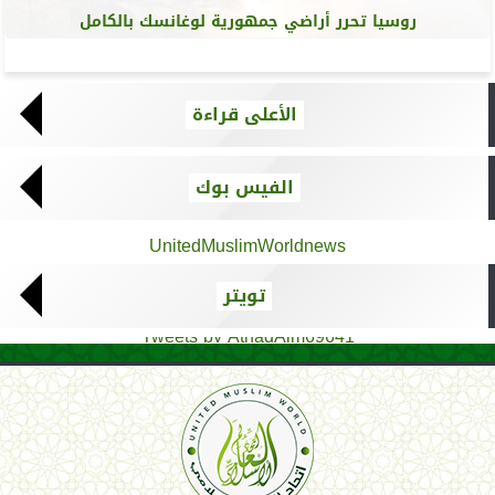
روسيا تحرر أراضي جمهورية لوغانسك بالكامل
الأعلى قراءة
الفيس بوك
UnitedMuslimWorldnews
تويتر
Tweets by AthadAlm69641