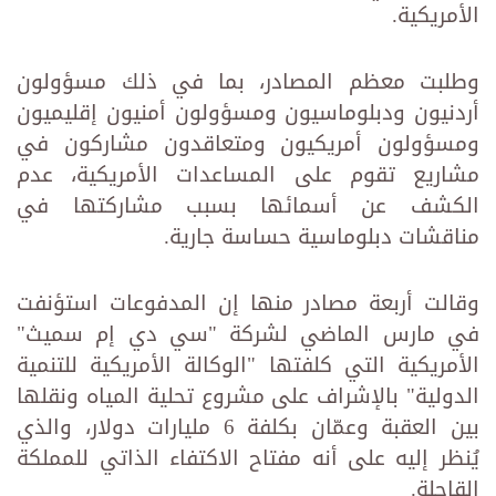
الأمريكية.
وطلبت معظم المصادر، بما في ذلك مسؤولون
أردنيون ودبلوماسيون ومسؤولون أمنيون إقليميون
ومسؤولون أمريكيون ومتعاقدون مشاركون في
مشاريع تقوم على المساعدات الأمريكية، عدم
الكشف عن أسمائها بسبب مشاركتها في
مناقشات دبلوماسية حساسة جارية.
وقالت أربعة مصادر منها إن المدفوعات استؤنفت
في مارس الماضي لشركة "سي دي إم سميث"
الأمريكية التي كلفتها "الوكالة الأمريكية للتنمية
الدولية" بالإشراف على مشروع تحلية المياه ونقلها
بين العقبة وعمّان بكلفة 6 مليارات دولار، والذي
يُنظر إليه على أنه مفتاح الاكتفاء الذاتي للمملكة
القاحلة.