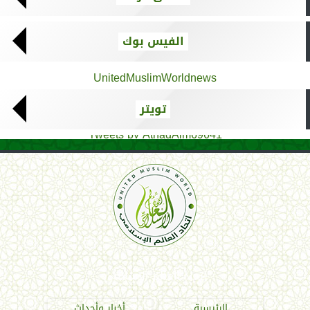
الفيس بوك
UnitedMuslimWorldnews
تويتر
Tweets by AthadAlm69641
اتحاد العالم الإسلامي
الرئيسية
أخبار وأحداث