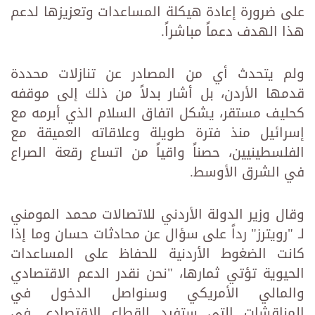
على ضرورة إعادة هيكلة المساعدات وتعزيزها لدعم
هذا الهدف دعماً مباشراً.
ولم يتحدث أي من المصادر عن تنازلات محددة
قدمها الأردن، بل أشار بدلاً من ذلك إلى موقفه
كحليف مستقر، يشكل اتفاق السلام الذي أبرمه مع
إسرائيل منذ فترة طويلة وعلاقاته العميقة مع
الفلسطينيين، حصناً واقياً من اتساع رقعة الصراع
في الشرق الأوسط.
وقال وزير الدولة الأردني للاتصالات محمد المومني
لـ "رويترز" رداً على سؤال عن محادثات حسان وما إذا
كانت الضغوط الأردنية للحفاظ على المساعدات
الحيوية تؤتي ثمارها، "نحن نقدر الدعم الاقتصادي
والمالي الأمريكي وسنواصل الدخول في
المناقشات التي ستفيد القطاع الاقتصادي في