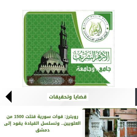
قضايا وتحقيقات
رويترز‏: قوات سورية قتلت 1500 من
العلويين.. وتسلسل القيادة يقود إلى
دمشق