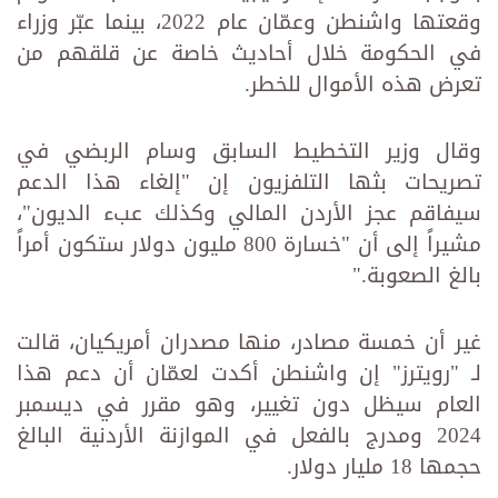
وقعتها واشنطن وعمّان عام 2022، بينما عبّر وزراء
في الحكومة خلال أحاديث خاصة عن قلقهم من
تعرض هذه الأموال للخطر.
وقال وزير التخطيط السابق وسام الربضي في
تصريحات بثها التلفزيون إن "إلغاء هذا الدعم
سيفاقم عجز الأردن المالي وكذلك عبء الديون"،
مشيراً إلى أن "خسارة 800 مليون دولار ستكون أمراً
بالغ الصعوبة."
غير أن خمسة مصادر، منها مصدران أمريكيان، قالت
لـ "رويترز" إن واشنطن أكدت لعمّان أن دعم هذا
العام سيظل دون تغيير، وهو مقرر في ديسمبر
2024 ومدرج بالفعل في الموازنة الأردنية البالغ
حجمها 18 مليار دولار.