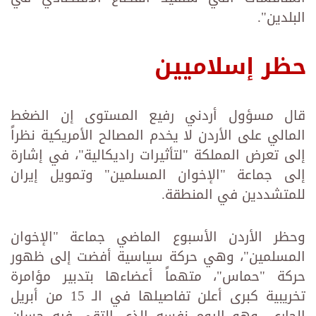
البلدين".
حظر إسلاميين
قال مسؤول أردني رفيع المستوى إن الضغط
المالي على الأردن لا يخدم المصالح الأمريكية نظراً
إلى تعرض المملكة "لتأثيرات راديكالية"، في إشارة
إلى جماعة "الإخوان المسلمين" وتمويل إيران
للمتشددين في المنطقة.
وحظر الأردن الأسبوع الماضي جماعة "الإخوان
المسلمين"، وهي حركة سياسية أفضت إلى ظهور
حركة "حماس"، متهماً أعضاءها بتدبير مؤامرة
تخريبية كبرى أعلن تفاصيلها في الـ 15 من أبريل
الجاري، وهو اليوم نفسه الذي التقى فيه حسان