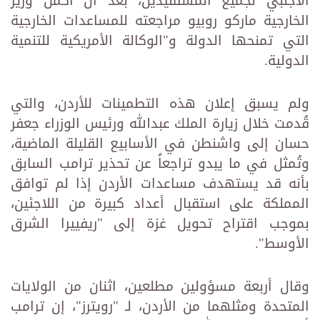
الأجنبي لجميع المستفيدين، بعد أن أكمل وزير
الخارجية ماركو روبيو مراجعته للمساعدات الخارجية
التي تمنحها الدولة و"الوكالة الأمريكية للتنمية
الدولية.
ولم يسبق إعلان هذه التطمينات للأردن، والتي
قُدمت خلال زيارة الملك عبدالله ورئيس الوزراء جعفر
حسان إلى واشنطن في الأسابيع القليلة الماضية،
وتُمثل في ما يبدو تراجعاً عن تحذير ترامب السابق
بأنه قد يستهدف مساعدات الأردن إذا لم توافق
المملكة على استقبال أعداد كبيرة من اللاجئين،
بموجب اقتراح تحويل غزة إلى "ريفييرا الشرق
الأوسط".
وقال أربعة مسؤولين مطلعين، اثنان من الولايات
المتحدة ومثلهما من الأردن، لـ "رويترز"، إن ترامب