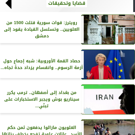
قضايا وتحقيقات
رويترز‏: قوات سورية قتلت 1500 من
العلويين.. وتسلسل القيادة يقود إلى
دمشق
حصاد القمة الأوروبية: شبه إجماع حول
أزمة الرسوم.. وانقسام يزداد حدةً تجاه...
من بغداد إلى أصفهان.. ترمب يكرر
سيناريو بوش ويجبر الاستخبارات على
تبنّي...
العلويون مازالوا يدفعون ثمن حكم
الأسد.. عائلات علوية تفجع بخطف بناتها