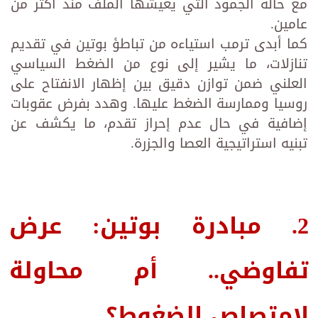
مع حالة الجمود التي يعيشها الملف منذ أكثر من
عامين.
كما أبدى ترمب استياءه من تباطؤ بوتين في تقديم
تنازلات، ما يشير إلى نوع من الضغط السياسي
العلني ضمن توازن دقيق بين إظهار الانفتاح على
روسيا وممارسة الضغط عليها. وهدد بفرض عقوبات
إضافية في حال عدم إحراز تقدم، ما يكشف عن
تبنيه استراتيجية العصا والجزرة.
2. مبادرة بوتين: عرض
تفاوضي.. أم محاولة
لامتصاص الضغوط؟