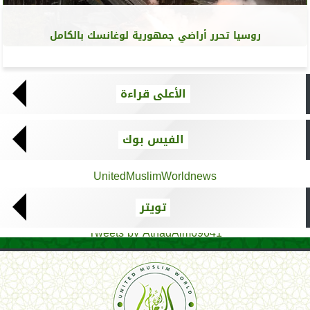
روسيا تحرر أراضي جمهورية لوغانسك بالكامل
الأعلى قراءة
الفيس بوك
UnitedMuslimWorldnews
تويتر
Tweets by AthadAlm69641