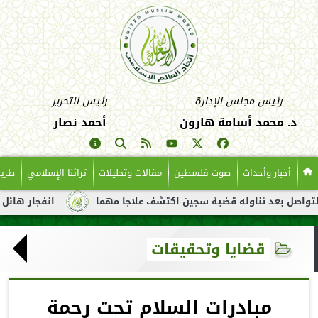
رئيس مجلس الإدارة
رئيس التحرير
د. محمد أسامة هارون
أحمد نصار
أخبار وأحداث
صوت فلسطين
مقالات وتحليلات
تراثنا الإسلامي
طريق
عد تناوله قضية سجين اكتشف علاجا مهما
انفجار هائل لناقلة نفط ق
قضايا وتحقيقات
مبادرات السلام تحت رحمة