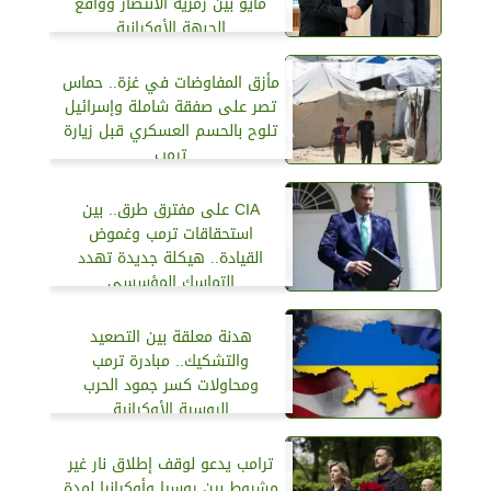
مايو بين رمزية الانتصار وواقع
الجبهة الأوكرانية
مأزق المفاوضات في غزة.. حماس
تصر على صفقة شاملة وإسرائيل
تلوح بالحسم العسكري قبل زيارة
ترمب
CIA على مفترق طرق.. بين
استحقاقات ترمب وغموض
القيادة.. هيكلة جديدة تهدد
التماسك المؤسسي
هدنة معلقة بين التصعيد
والتشكيك.. مبادرة ترمب
ومحاولات كسر جمود الحرب
الروسية الأوكرانية
ترامب يدعو لوقف إطلاق نار غير
مشروط بين روسيا وأوكرانيا لمدة