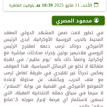
الأحد، 11 مايو 2025
10:39 صـ
بتوقيت القاهرة
محمود المصري
في تطور لافت ضمن المشهد الدولي المعقد
المحيط بالحرب الروسية الأوكرانية، أبدى الرئيس
الأميركي دونالد ترمب دعمه لمقترح الرئيس
الروسي فلاديمير بوتين بإجراء محادثات مباشرة مع
أوكرانيا، واصفاً ذلك بأنه "يوم عظيم"، في لهجة
متفائلة لا تخلو من الرسائل السياسية. هذا الموقف
يعكس تحركاً غير تقليدي في طريقة تعامل ترمب
مع ملف الحرب، ويكشف عن محاولة لإعادة
التموضع الأميركي في القضية من بوابة "السلام"،
لا سيما في سياق حملته الانتخابية المقبلة، التي
تسعى لاستثمار أي فرصة لإبراز صورته كـ"صانع
سلام" عالمي.