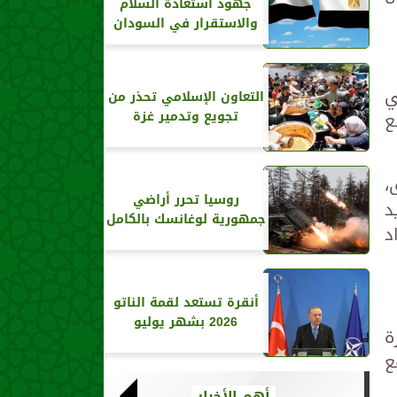
جهود استعادة السلام
والاستقرار في السودان
ي
التعاون الإسلامي تحذر من
اقع
تجويع وتدمير غزة
،
روسيا تحرر أراضي
د
جمهورية لوغانسك بالكامل
د
أنقرة تستعد لقمة الناتو
2026 بشهر يوليو
ة
ع
أهم الأخبار