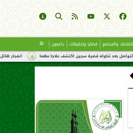
لاقتصاد والمجتمع
قضايا وتحقيقات
داعمون
اوله قضية سجين اكتشف علاجا مهما
انفجار هائل لناقلة نفط قبالة