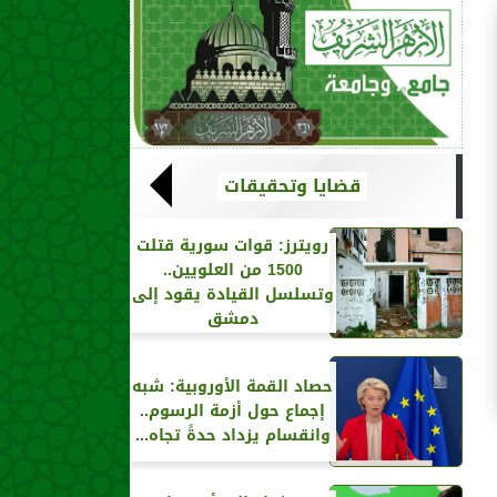
قضايا وتحقيقات
رويترز‏: قوات سورية قتلت
1500 من العلويين..
وتسلسل القيادة يقود إلى
دمشق
حصاد القمة الأوروبية: شبه
إجماع حول أزمة الرسوم..
وانقسام يزداد حدةً تجاه...