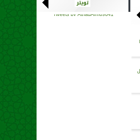
تويتر
Tweets by AthadAlm69641
ل