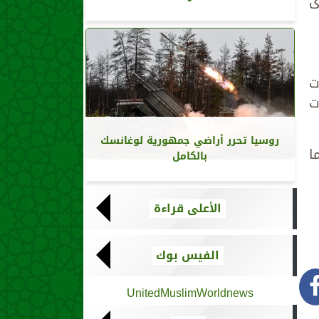
ى
ت
ت
روسيا تحرر أراضي جمهورية لوغانسك
ا
بالكامل
الأعلى قراءة
الفيس بوك
UnitedMuslimWorldnews