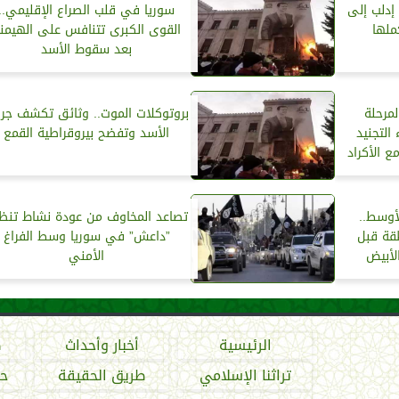
إدلب إلى
سوريا في قلب الصراع الإقليمي..
ملها
القوى الكبرى تتنافس على الهيمن
بعد سقوط الأسد
مرحلة
بروتوكلات الموت.. وثائق تكشف جرا
 التجنيد
الأسد وتفضح بيروقراطية القمع
ع الأكراد
أوسط..
تصاعد المخاوف من عودة نشاط تنظ
طقة قبل
”داعش” في سوريا وسط الفراغ
لأبيض
الأمني
الرئيسية
أخبار وأحداث
ص
تراثنا الإسلامي
طريق الحقيقة
حو