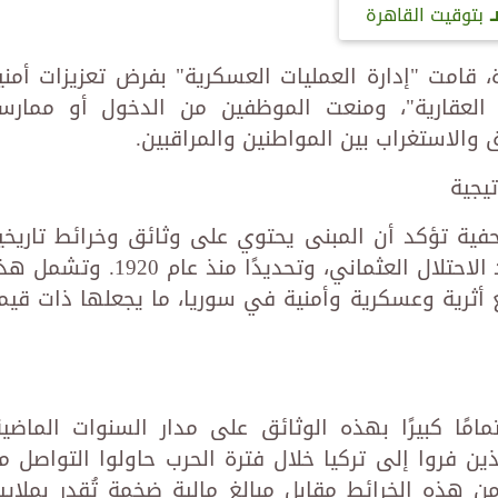
بتوقيت القاهرة
قامت "إدارة العمليات العسكرية" بفرض تعزيزات أمني
العقارية"، ومنعت الموظفين من الدخول أو ممارس
ق والاستغراب بين المواطنين والمراقبين.
يجية
فية تؤكد أن المبنى يحتوي على وثائق وخرائط تاريخي
بالغة الأهمية، تعود بعضها إلى ما بعد الاحتلال العثماني، وتحديدًا منذ عام 1920.
ع أثرية وعسكرية وأمنية في سوريا، ما يجعلها ذات قيم
مًا كبيرًا بهذه الوثائق على مدار السنوات الماضية
ين فروا إلى تركيا خلال فترة الحرب حاولوا التواصل م
 هذه الخرائط مقابل مبالغ مالية ضخمة تُقدر بملايي