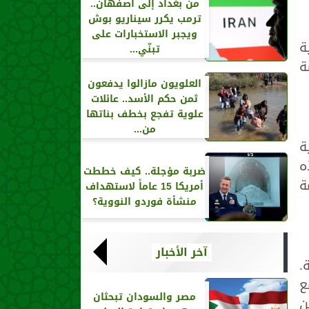
من بغداد إلى أصفهان..
ترمب يكرر سيناريو بوش
ويجبر الاستخبارات على
ة
تبنّي...
ة
العلويون مازالوا يدفعون
ثمن حكم الأسد.. عائلات
علوية تفجع بخطف بناتها
من...
ة
 وتشمل هذه
ضربة مؤجلة.. كيف خططت
ة
أمريكا 15 عاماً لاستهداف
منشأة فوردو النووية؟
آخر الأخبار
.
ع
مصر والسودان تبحثان
ن