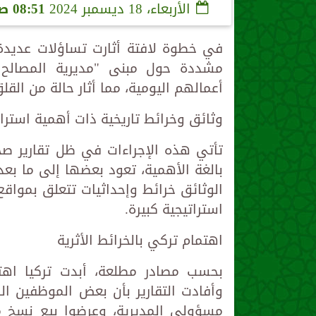
الأربعاء، 18 ديسمبر 2024
08:51 صـ
في خطوة لافتة أثارت تساؤلات عديدة، 
مشددة حول مبنى "مديرية المصالح 
أعمالهم اليومية، مما أثار حالة من القل
وثائق وخرائط تاريخية ذات أهمية استرات
تأتي هذه الإجراءات في ظل تقارير صح
الوثائق خرائط وإحداثيات تتعلق بمواق
استراتيجية كبيرة.
اهتمام تركي بالخرائط الأثرية
بحسب مصادر مطلعة، أبدت تركيا اهتما
وأفادت التقارير بأن بعض الموظفين الذ
مسؤولي المديرية، وعرضوا بيع نسخ من