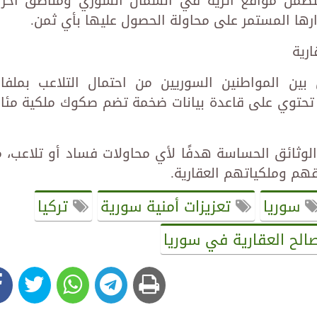
ي تتضمن مواقع أثرية في الشمال السوري ومناطق أخر
رارها المستمر على محاولة الحصول عليها بأي ثمن.
رية
ين المواطنين السوريين من احتمال التلاعب بملفا
ية تحتوي على قاعدة بيانات ضخمة تضم صكوك ملكية مئا
ثائق الحساسة هدفًا لأي محاولات فساد أو تلاعب، م
هم وملكياتهم العقارية.
سوريا
تعزيزات أمنية سورية
تركيا
الح العقارية في سوريا