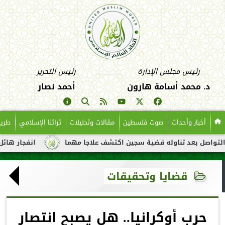
رئيس مجلس الإدارة
رئيس التحرير
د. محمد أسامة هارون
أحمد نصار
أخبار وأحداث
صوت فلسطين
مقالات وتحليلات
تراثنا الإسلامي
طريق
بعد تناوله قضية سجين اكتشف علاجا مهما
انفجار هائل لناقلة نفط
قضايا وتحقيقات
حرب أوكرانيا.. هل يصبح انتصار