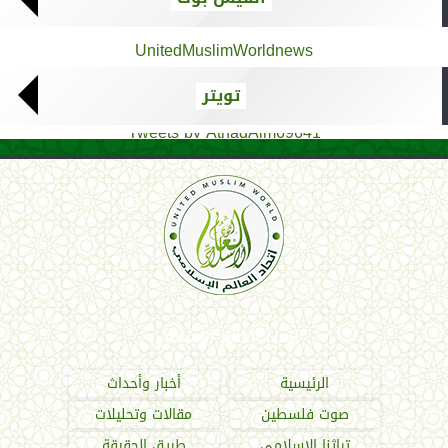
UnitedMuslimWorldnews
تويتر
Tweets by AthadAlm69641
اتحاد العالم الإسلامي
الرئيسية
أخبار وأحداث
صوت فلسطين
مقالات وتحليلات
تراثنا الإسلامي
طريق الحقيقة