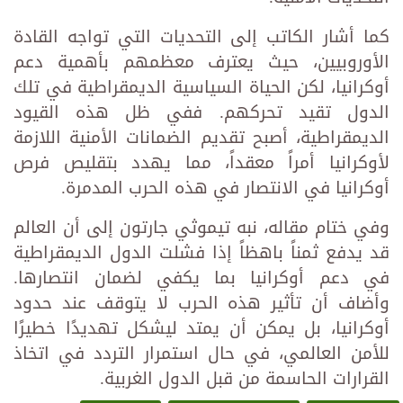
كما أشار الكاتب إلى التحديات التي تواجه القادة
الأوروبيين، حيث يعترف معظمهم بأهمية دعم
أوكرانيا، لكن الحياة السياسية الديمقراطية في تلك
الدول تقيد تحركهم. ففي ظل هذه القيود
الديمقراطية، أصبح تقديم الضمانات الأمنية اللازمة
لأوكرانيا أمراً معقداً، مما يهدد بتقليص فرص
أوكرانيا في الانتصار في هذه الحرب المدمرة.
وفي ختام مقاله، نبه تيموثي جارتون إلى أن العالم
قد يدفع ثمناً باهظاً إذا فشلت الدول الديمقراطية
في دعم أوكرانيا بما يكفي لضمان انتصارها.
وأضاف أن تأثير هذه الحرب لا يتوقف عند حدود
أوكرانيا، بل يمكن أن يمتد ليشكل تهديدًا خطيرًا
للأمن العالمي، في حال استمرار التردد في اتخاذ
القرارات الحاسمة من قبل الدول الغربية.