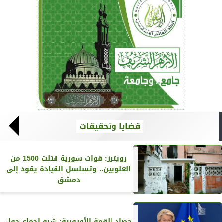
قضايا وتحقيقات
رويترز‏: قوات سورية قتلت 1500 من
العلويين.. وتسلسل القيادة يقود إلى
دمشق
حصاد القمة الأوروبية: شبه إجماع حول