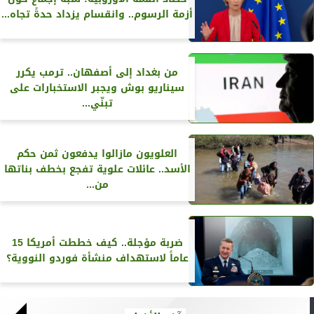
أزمة الرسوم.. وانقسام يزداد حدةً تجاه...
من بغداد إلى أصفهان.. ترمب يكرر
سيناريو بوش ويجبر الاستخبارات على
تبنّي...
العلويون مازالوا يدفعون ثمن حكم
الأسد.. عائلات علوية تفجع بخطف بناتها
من...
ضربة مؤجلة.. كيف خططت أمريكا 15
عاماً لاستهداف منشأة فوردو النووية؟