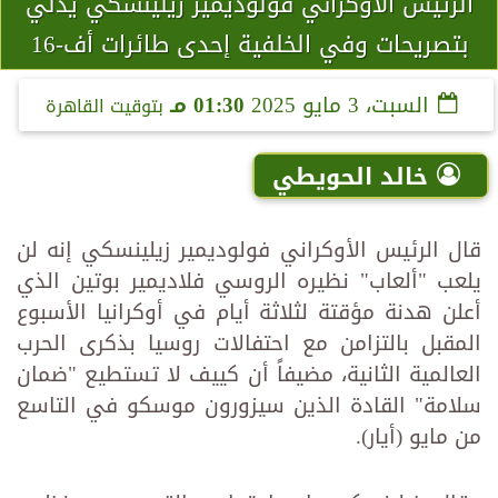
الرئيس الأوكراني فولوديمير زيلينسكي يدلي
بتصريحات وفي الخلفية إحدى طائرات أف-16
السبت، 3 مايو 2025
01:30 مـ
بتوقيت القاهرة
خالد الحويطي
قال الرئيس الأوكراني فولوديمير زيلينسكي إنه لن
يلعب "ألعاب" نظيره الروسي فلاديمير بوتين الذي
أعلن هدنة مؤقتة لثلاثة أيام في أوكرانيا الأسبوع
المقبل بالتزامن مع احتفالات روسيا بذكرى الحرب
العالمية الثانية، مضيفاً أن كييف لا تستطيع "ضمان
سلامة" القادة الذين سيزورون موسكو في التاسع
من مايو (أيار).