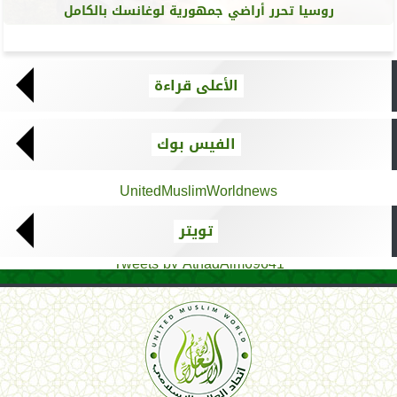
روسيا تحرر أراضي جمهورية لوغانسك بالكامل
الأعلى قراءة
الفيس بوك
UnitedMuslimWorldnews
تويتر
Tweets by AthadAlm69641