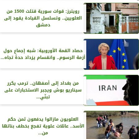
رويترز‏: قوات سورية قتلت 1500 من
العلويين.. وتسلسل القيادة يقود إلى
دمشق
حصاد القمة الأوروبية: شبه إجماع حول
أزمة الرسوم.. وانقسام يزداد حدةً تجاه...
من بغداد إلى أصفهان.. ترمب يكرر
سيناريو بوش ويجبر الاستخبارات على
تبنّي...
العلويون مازالوا يدفعون ثمن حكم
الأسد.. عائلات علوية تفجع بخطف بناتها
من...