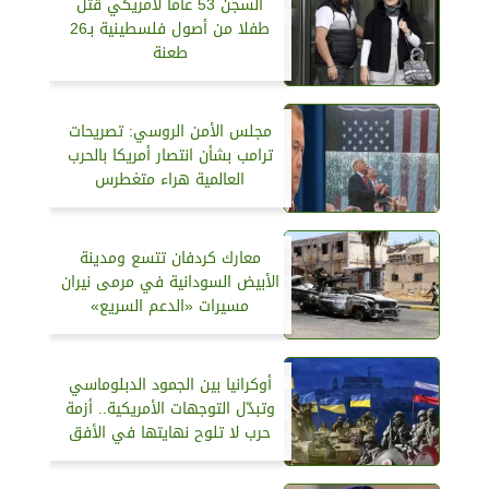
السجن 53 عاما لأمريكي قتل
طفلا من أصول فلسطينية بـ26
طعنة
مجلس الأمن الروسي: تصريحات
ترامب بشأن انتصار أمريكا بالحرب
العالمية هراء متغطرس
معارك كردفان تتسع ومدينة
الأبيض السودانية في مرمى نيران
مسيرات «الدعم السريع»
أوكرانيا بين الجمود الدبلوماسي
وتبدّل التوجهات الأمريكية.. أزمة
حرب لا تلوح نهايتها في الأفق