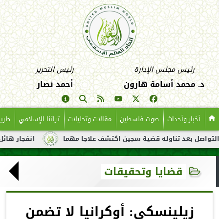
رئيس مجلس الإدارة
رئيس التحرير
د. محمد أسامة هارون
أحمد نصار
أخبار وأحداث
صوت فلسطين
مقالات وتحليلات
تراثنا الإسلامي
طريق
د تناوله قضية سجين اكتشف علاجا مهما
انفجار هائل لناقلة نفط ق
قضايا وتحقيقات
زيلينسكي: أوكرانيا لا تضمن