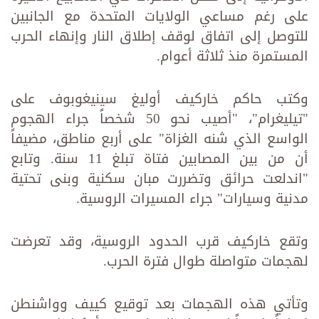
على رغم مساعي الولايات المتحدة مع الجانبين
للتوصل إلى اتفاق لوقف إطلاق النار وإنهاء الحرب
المستمرة منذ ثلاثة أعوام.
وكتب حاكم خاركيف أوليغ سينيغوبوف على
"تيليغرام"، "أصيب نحو 50 شخصاً جراء الهجوم
الواسع الذي شنه الغزاة" على أربع مناطق، مضيفاً
أن من بين المصابين فتاة تبلغ 11 سنة. وتابع
"اندلعت حرائق وتضررت مبان سكنية وبنى تحتية
مدنية وسيارات" جراء المسيرات الروسية.
وتقع خاركيف قرب الحدود الروسية، وقد تعرضت
لهجمات متواصلة طوال فترة الحرب.
وتأتي هذه الهجمات بعد توقيع كييف وواشنطن