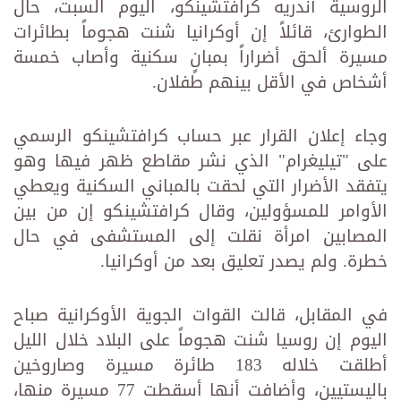
الروسية أندريه كرافتشينكو، اليوم السبت، حال
الطوارئ، قائلاً إن أوكرانيا شنت هجوماً بطائرات
مسيرة ألحق أضراراً بمبانٍ سكنية وأصاب خمسة
أشخاص في الأقل بينهم طفلان.
وجاء إعلان القرار عبر حساب كرافتشينكو الرسمي
على "تيليغرام" الذي نشر مقاطع ظهر فيها وهو
يتفقد الأضرار التي لحقت بالمباني السكنية ويعطي
الأوامر للمسؤولين، وقال كرافتشينكو إن من بين
المصابين امرأة نقلت إلى المستشفى في حال
خطرة. ولم يصدر تعليق بعد من أوكرانيا.
في المقابل، قالت القوات الجوية الأوكرانية صباح
اليوم إن روسيا شنت هجوماً على البلاد خلال الليل
أطلقت خلاله 183 طائرة مسيرة وصاروخين
باليستيين، وأضافت أنها أسقطت 77 مسيرة منها،