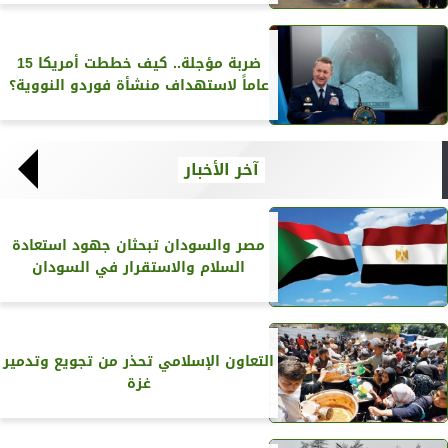
ضربة مؤجلة.. كيف خططت أمريكا 15
عاماً لاستهداف منشأة فوردو النووية؟
آخر الأخبار
مصر والسودان تبحثان جهود استعادة
السلام والاستقرار في السودان
التعاون الإسلامي تحذر من تجويع وتدمير
غزة