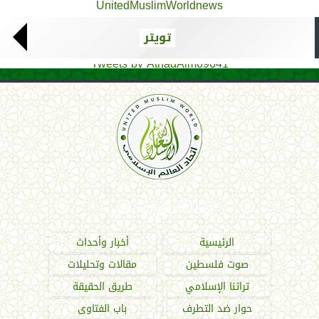
UnitedMuslimWorldnews
تويتر
Tweets by AthadAlm69641
اتحاد العالم الإسلامي
الرئيسية
أخبار وأحداث
صوت فلسطين
مقالات وتحليلات
تراثنا الإسلامي
طريق الحقيقة
حوار ضد التطرف
باب الفتاوى