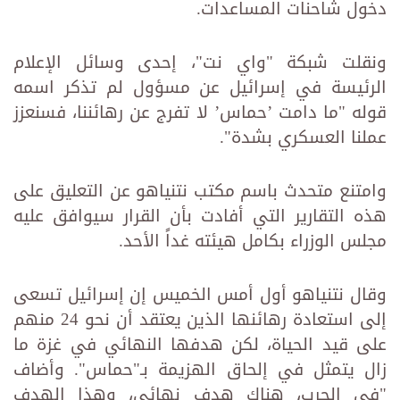
دخول شاحنات المساعدات.
ونقلت شبكة "واي نت"، إحدى وسائل الإعلام
الرئيسة في إسرائيل عن مسؤول لم تذكر اسمه
قوله "ما دامت ’حماس’ لا تفرج عن رهائننا، فسنعزز
عملنا العسكري بشدة".
وامتنع متحدث باسم مكتب نتنياهو عن التعليق على
هذه التقارير التي أفادت بأن القرار سيوافق عليه
مجلس الوزراء بكامل هيئته غداً الأحد.
وقال نتنياهو أول أمس الخميس إن إسرائيل تسعى
إلى استعادة رهائنها الذين يعتقد أن نحو 24 منهم
على قيد الحياة، لكن هدفها النهائي في غزة ما
زال يتمثل في إلحاق الهزيمة بـ"حماس". وأضاف
"في الحرب، هناك هدف نهائي، وهذا الهدف