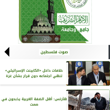
صوت فلسطين
خلافات داخل «الكابينت الإسرائيلي»
تنهي اجتماعه دون قرار بشأن غزة
هآرتس: أهل الضفة الغربية يذبحون في
صمت