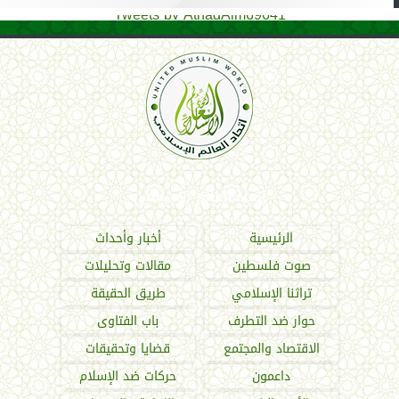
Tweets by AthadAlm69641
اتحاد العالم الإسلامي
الرئيسية
أخبار وأحداث
صوت فلسطين
مقالات وتحليلات
تراثنا الإسلامي
طريق الحقيقة
حوار ضد التطرف
باب الفتاوى
الاقتصاد والمجتمع
قضايا وتحقيقات
داعمون
حركات ضد الإسلام