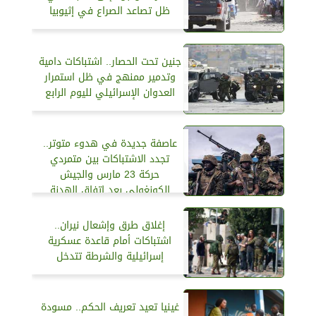
ظل تصاعد الصراع في إثيوبيا
جنين تحت الحصار.. اشتباكات دامية
وتدمير ممنهج في ظل استمرار
العدوان الإسرائيلي لليوم الرابع
عاصفة جديدة في هدوء متوتر..
تجدد الاشتباكات بين متمردي
حركة 23 مارس والجيش
الكونغولي بعد اتفاق الهدنة
إغلاق طرق وإشعال نيران..
اشتباكات أمام قاعدة عسكرية
إسرائيلية والشرطة تتدخل
غينيا تعيد تعريف الحكم.. مسودة