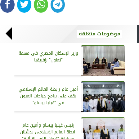
موضوعات متعلقة
وزير الإسكان المصري فى مهمة
”تعاون” بإفريقيا
أمين عام رابطة العالم الإسلامي
يقف على برامج جراحات العيون
في ”غينيا بيساو”
رئيس غينيا بيساو وأمين عام
رابطة العالم الإسلامي يدشّنان
مسابقة ”تيجان النور القرآنية”