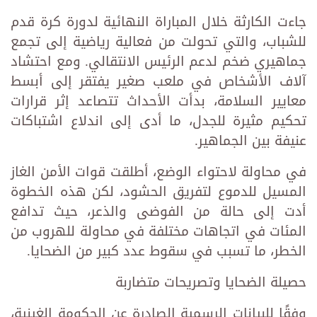
جاءت الكارثة خلال المباراة النهائية لدورة كرة قدم
للشباب، والتي تحولت من فعالية رياضية إلى تجمع
جماهيري ضخم لدعم الرئيس الانتقالي. ومع احتشاد
آلاف الأشخاص في ملعب صغير يفتقر إلى أبسط
معايير السلامة، بدأت الأحداث تتصاعد إثر قرارات
تحكيم مثيرة للجدل، ما أدى إلى اندلاع اشتباكات
عنيفة بين الجماهير.
في محاولة لاحتواء الوضع، أطلقت قوات الأمن الغاز
المسيل للدموع لتفريق الحشود، لكن هذه الخطوة
أدت إلى حالة من الفوضى والذعر، حيث تدافع
المئات في اتجاهات مختلفة في محاولة للهروب من
الخطر، ما تسبب في سقوط عدد كبير من الضحايا.
حصيلة الضحايا وتصريحات متضاربة
وفقًا للبيانات الرسمية الصادرة عن الحكومة الغينية،