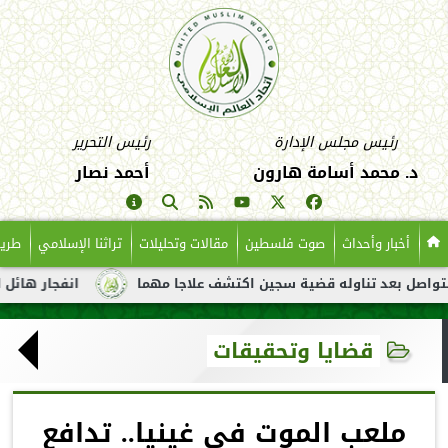
رئيس مجلس الإدارة
رئيس التحرير
د. محمد أسامة هارون
أحمد نصار
أخبار وأحداث
صوت فلسطين
مقالات وتحليلات
تراثنا الإسلامي
طريق
د تناوله قضية سجين اكتشف علاجا مهما
انفجار هائل لناقلة نفط ق
قضايا وتحقيقات
ملعب الموت في غينيا.. تدافع