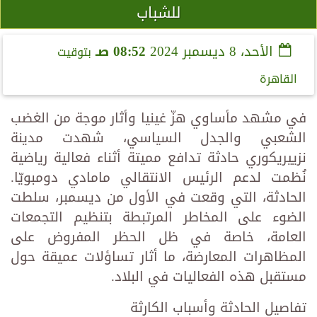
للشباب
الأحد، 8 ديسمبر 2024
08:52 صـ
بتوقيت
القاهرة
في مشهد مأساوي هزّ غينيا وأثار موجة من الغضب
الشعبي والجدل السياسي، شهدت مدينة
نزييريكوري حادثة تدافع مميتة أثناء فعالية رياضية
نُظمت لدعم الرئيس الانتقالي مامادي دومبويّا.
الحادثة، التي وقعت في الأول من ديسمبر، سلطت
الضوء على المخاطر المرتبطة بتنظيم التجمعات
العامة، خاصة في ظل الحظر المفروض على
المظاهرات المعارضة، ما أثار تساؤلات عميقة حول
مستقبل هذه الفعاليات في البلاد.
تفاصيل الحادثة وأسباب الكارثة