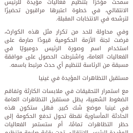
سمحت مؤخرًا بتنظيم فعاليات مؤيدة للرئيس
الانتقالي، في خطوة اعتبرها مراقبون تحضيرًا
لترشحه في الانتخابات المقبلة.
وفي محاولة للحد من تكرار مثل هذه الكوارث،
فرضت لجنة الأزمة الحكومية قيودًا صارمة على
استخدام اسم وصورة الرئيس دومبويّا في
الفعاليات العامة، واشترطت الحصول على موافقة
مسبقة من الرئاسة لتنظيم أي حدث مرتبط باسمه.
مستقبل التظاهرات المؤيدة في غينيا
مع استمرار التحقيقات في ملابسات الكارثة وتفاقم
الضغوط الشعبية، يظل مستقبل التظاهرات العامة
في غينيا موضع شك كبير. فهل ستكون هذه
الحادثة المأساوية نقطة تحول تدفع الحكومة إلى
حظر التظاهرات تمامًا، أم ستستمر الفعاليات
المؤيدة للرئيس الانتقالي تحت رقابة صارمة وتنظيم