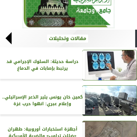
مقالات وتحليلات
دراسة حديثة: السلوك الإجرامي قد
يرتبط بإصابات في الدماغ
كمين خان يونس يثير الذعر الإسرائيلي..
وإعلام عبري: انهوا حرب غزة
أجهزة استخبارات أوروبية: طهران
«ضللت ترامب» والضربة الأمريكية