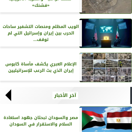
«فشنك»
الويب المظلم ومنصات التشفير ساحات
الحرب بين إيران وإسرائيل التي لم
توقف...
الإعلام العبري يكشف مأساة كابوس
إيران الذي بث الرعب للإسرائيليين
آخر الأخبار
مصر والسودان تبحثان جهود استعادة
السلام والاستقرار في السودان