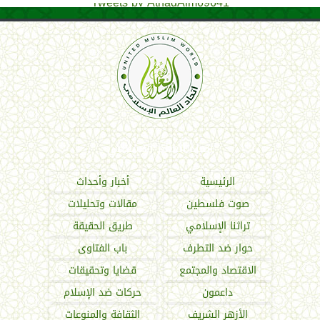
Tweets by AthadAlm69641
اتحاد العالم الإسلامي
الرئيسية
أخبار وأحداث
صوت فلسطين
مقالات وتحليلات
تراثنا الإسلامي
طريق الحقيقة
حوار ضد التطرف
باب الفتاوى
الاقتصاد والمجتمع
قضايا وتحقيقات
داعمون
حركات ضد الإسلام
الأزهر الشريف
الثقافة والمنوعات