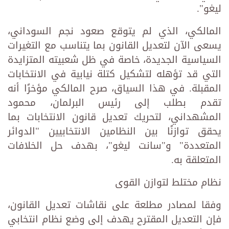
ليغو".
المالكي، الذي لم يتوقع صعود نجم السوداني،
يسعى الآن لتعديل القانون بما يتناسب مع التغيرات
السياسية الجديدة، خاصة في ظل شعبيته المتزايدة
التي قد تؤهله لتشكيل كتلة نيابية في الانتخابات
المقبلة. في هذا السياق، صرح المالكي مؤخرًا أنه
تقدم بطلب إلى رئيس البرلمان، محمود
المشهداني، لتحريك تعديل قانون الانتخابات بما
يحقق توازنًا بين النظامين الانتخابيين "الدوائر
المتعددة" و"سانت ليغو"، بهدف حل الخلافات
المتعلقة به.
نظام مختلط لتوازن القوى
وفقا لمصادر مطلعة على نقاشات تعديل القانون،
فإن التعديل المقترح يهدف إلى وضع نظام انتخابي