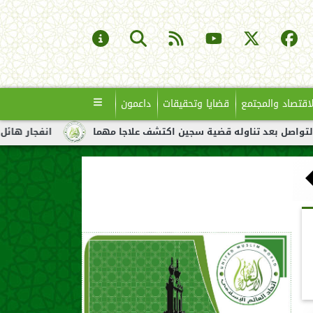
لاقتصاد والمجتمع
قضايا وتحقيقات
داعمون
اوله قضية سجين اكتشف علاجا مهما
انفجار هائل لناقلة نفط قبالة