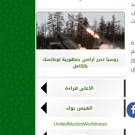
د
ب
ت
ة
م
ز
روسيا تحرر أراضي جمهورية لوغانسك
بالكامل
ي
الأعلى قراءة
الفيس بوك
UnitedMuslimWorldnews