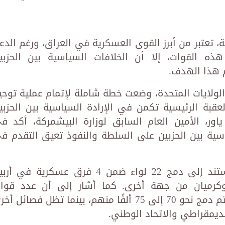
كة، تعتبر من أبرز القوى العسكرية في العراق، ورغم الدع
ه القوات، إلا أن الخلافات السياسية بين الحزبي
ام هذا الهدف.
الولايات المتحدة، وضعت خطة شاملة لإتمام عملية توحي
ول العام 2026، إلا أن العقبة الرئيسية تكمن في الإرادة السياسية بين الحزب
 ياور، الأمين العام السابق لوزارة البيشمركة، أكد ف
ياسية بين الحزبين على السلطة والنفوذ تعيق التقدم ف
وأوضح ياور أن خطة توحيد القوات تستند إلى دمج 22 لواء ضمن 4 فرق عسكرية في 
رميان من جهة أخرى. كما أشار إلى أن عدد قوا
البيشمركة يصل إلى حوالي 150 ألفًا، وتم دمج نحو 70 إلى 75 ألفًا منهم، بينما تظل فصائل 
لديمقراطي والاتحاد الوطني.