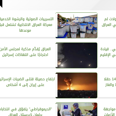
ولات لم
التسريبات الصوتية والرشوة الخدمية.
 العراق
معركة العراق الانتخابية تشتعل قب
موعدها
ي.. قيادة
العراق يُقدِّم مذكرة لمجلس الأمن
 الإقليم
احتجاجًا على انتهاكات إسرائيل
العراق يوقع عقود تطوير 14 حقلا
ارتفاع حصيلة قتلى الضربات الإسرائيل
والغاز
على إيران إلى 4 أشخاص
 مواجهة
”الديموقراطي” يتفوّق في انتخابا
لأزمات
برلمان كردستان العراق