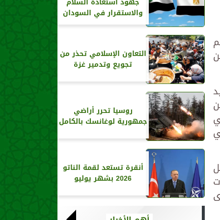
جهود استعادة السلام
والاستقرار في السودان
م
ن
التعاون الإسلامي تحذر من
تجويع وتدمير غزة
د
ين
روسيا تحرر أراضي
ي
جمهورية لوغانسك بالكامل
ي
أربيل
أنقرة تستعد لقمة الناتو
2026 بشهر يوليو
ت
أخرى
أهم الأخبار