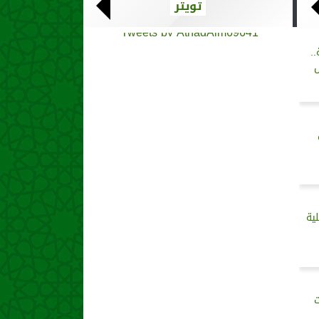
تويتر
Tweets by AthadAlm69641
.
ل
ية
ت