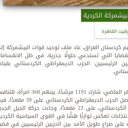
بيشمركة الكردية
وقيت القاهرة
إقليم كردستان العراق، عاد ملف توحيد قوات البيشمركة إل
قضايا التي تستدعي حلولًا جذرية، في ظل الانقساما
يين الرئيسيين: الحزب الديمقراطي الكردستاني بقياد
ستاني.
في الانتخابات البرلمانية التي جرت الشهر الماضي، شارك 1191 مرشحًا، بينهم 368 امرأ
على 100 مقعد في البرلمان الكردي. حصل الحزب الديمقراطي الكردستاني على 39 م
حصل غريمه التقليدي، الاتحاد الوطني الكردستاني، على 23 مقعدًا، وجاءت حركة الجيل ال
ـ 15 مقعدًا. هذه الانتخابات تعكس توازنًا هشًا في القوى السياسية الكردي
لى صراع طويل الأمد بين الحزبين الرئيسيين في قضي