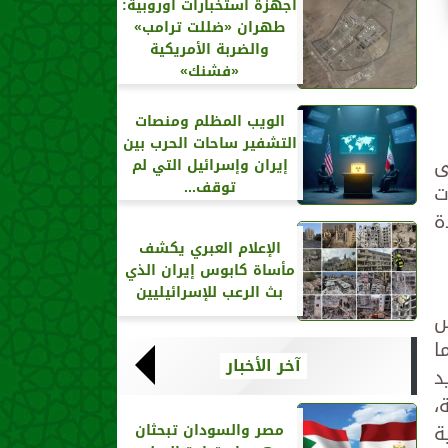
أجهزة استخبارات أوروبية:
طهران «ضللت ترامب»
والضربة الأمريكية
«فشنك»
الويب المظلم ومنصات
التشفير ساحات الحرب بين
ى
إيران وإسرائيل التي لم
توقف...
ت
ة
الإعلام العبري يكشف
مأساة كابوس إيران الذي
بث الرعب للإسرائيليين
ة، للتنافس
قعدًا، فيما
آخر الأخبار
جديد
ة،
ة
مصر والسودان تبحثان