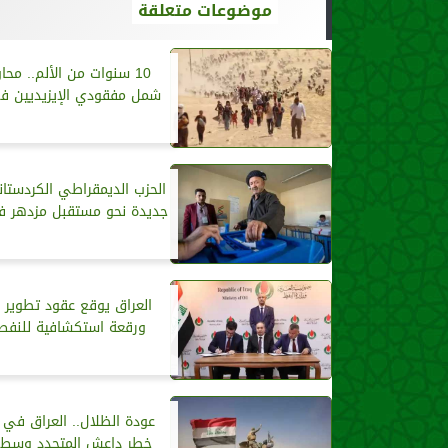
موضوعات متعلقة
10 سنوات من الألم.. محا
شمل مفقودي الإيزيديين في
الحزب الديمقراطي الكردستان
جديدة نحو مستقبل مزدهر في
ورقعة استكشافية للنفط 
عودة الظلال.. العراق في
خطر داعش المتجدد وسط ا