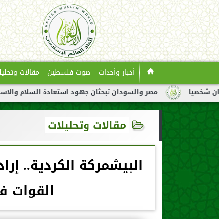
أخبار وأحداث
صوت فلسطين
مقالات وتحليل
مصر والسودان تبحثان جهود استعادة السلام والاستقرار في السودا
مقالات وتحليلات
البيشمركة الكردية.. إر
القوات ف