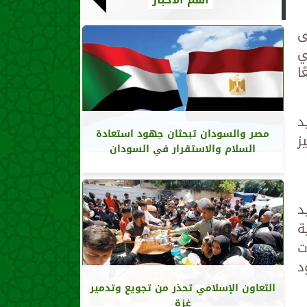
ى
ي
ا
د
مصر والسودان تبحثان جهود استعادة
ز
السلام والاستقرار في السودان
د
ة
ت
د
التعاون الإسلامي تحذر من تجويع وتدمير
غزة