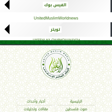
الفيس بوك
UnitedMuslimWorldnews
تويتر
Tweets by AthadAlm69641
اتحاد العالم الإسلامي
الرئيسية
أخبار وأحداث
صوت فلسطين
مقالات وتحليلات