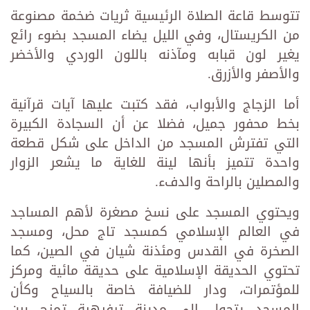
تتوسط قاعة الصلاة الرئيسية ثريات ضخمة مصنوعة
من الكريستال، وفي الليل يضاء المسجد بضوء رائع
يغير لون قبابه ومآذنه باللون الوردي والأخضر
والأصفر والأزرق.
أما الزجاج والأبواب، فقد كتبت عليها آيات قرآنية
بخط محفور جميل، فضلا عن أن السجادة الكبيرة
التي تفترش المسجد من الداخل على شكل قطعة
واحدة تتميز بأنها لينة للغاية ما يشعر الزوار
والمصلين بالراحة والدفء.
ويحتوي المسجد على نسخ مصغرة لأهم المساجد
في العالم الإسلامي كمسجد تاج محل، ومسجد
الصخرة في القدس ومئذنة شيان في الصين، كما
تحتوي الحديقة الإسلامية على حديقة مائية ومركز
للمؤتمرات، ودار للضيافة خاصة بالسياح وكأن
المسجد يتحول إلى مدينة ترفيهية تمزج بين