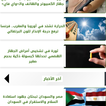
جهاز الكمبيوتر والهاتف والـ«واي فاي»
الحرارة تشتد في أوروبا والمغرب.. فرنسا
ترفع درجة الإنذار للون البرتقالي
ثورة في تشخيص أمراض الجهاز
الهضمي تحدثها كبسولة ذكية بحجم
صغير
آخر الأخبار
مصر والسودان تبحثان جهود استعادة
السلام والاستقرار في السودان