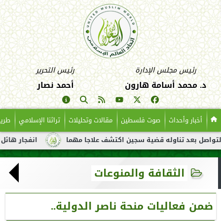
رئيس مجلس الإدارة
رئيس التحرير
د. محمد أسامة هارون
أحمد نصار
أخبار وأحداث
صوت فلسطين
مقالات وتحليلات
تراثنا الإسلامي
طريق
بعد تناوله قضية سجين اكتشف علاجا مهما
انفجار هائل لناقلة نفط
الثقافة والمنوعات
ضمن فعاليات منحة ناصر الدولية..