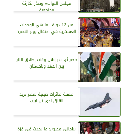
مجلس النواب» وتنذر بكارثة
مجتمعية
من 13 دولة.. ما هي الوحدات
العسكرية في احتفال يوم النصر؟
مصر تُرحب بإعلان وقف إطلاق النار
بين الهند وباكستان
صفقة طائرات صينية لمصر تزيد
القلق لدى تل ابيب
برلماني مصري: ما يحدث في غزة