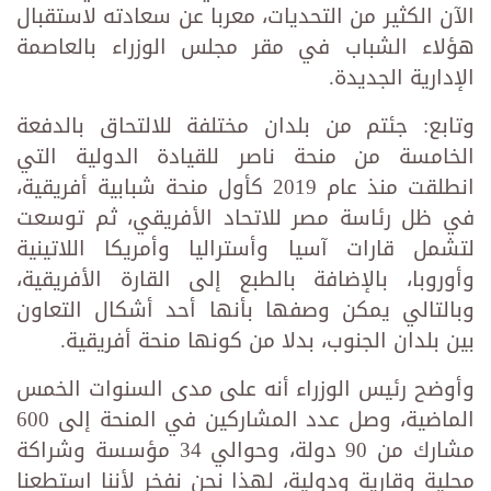
الآن الكثير من التحديات، معربا عن سعادته لاستقبال
هؤلاء الشباب في مقر مجلس الوزراء بالعاصمة
الإدارية الجديدة.
وتابع: جئتم من بلدان مختلفة للالتحاق بالدفعة
الخامسة من منحة ناصر للقيادة الدولية التي
انطلقت منذ عام 2019 كأول منحة شبابية أفريقية،
في ظل رئاسة مصر للاتحاد الأفريقي، ثم توسعت
لتشمل قارات آسيا وأستراليا وأمريكا اللاتينية
وأوروبا، بالإضافة بالطبع إلى القارة الأفريقية،
وبالتالي يمكن وصفها بأنها أحد أشكال التعاون
بين بلدان الجنوب، بدلا من كونها منحة أفريقية.
وأوضح رئيس الوزراء أنه على مدى السنوات الخمس
الماضية، وصل عدد المشاركين في المنحة إلى 600
مشارك من 90 دولة، وحوالي 34 مؤسسة وشراكة
محلية وقارية ودولية، لهذا نحن نفخر لأننا استطعنا