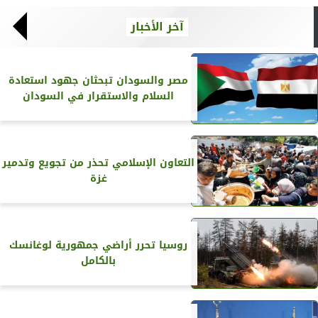
آخر الأخبار
مصر والسودان تبحثان جهود استعادة
السلام والاستقرار في السودان
التعاون الإسلامي تحذر من تجويع وتدمير
غزة
روسيا تحرر أراضي جمهورية لوغانسك
بالكامل