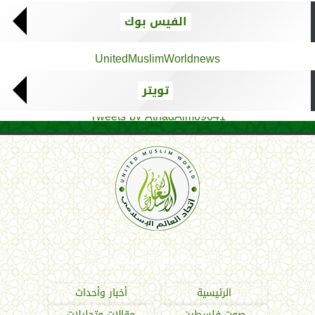
الفيس بوك
UnitedMuslimWorldnews
تويتر
Tweets by AthadAlm69641
اتحاد العالم الإسلامي
الرئيسية
أخبار وأحداث
صوت فلسطين
مقالات وتحليلات