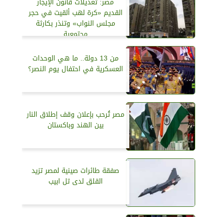
مصر: تعديلات قانون الإيجار
القديم «كرة لهب ألقيت في حجر
مجلس النواب» وتنذر بكارثة
مجتمعية
من 13 دولة.. ما هي الوحدات
العسكرية في احتفال يوم النصر؟
مصر تُرحب بإعلان وقف إطلاق النار
بين الهند وباكستان
صفقة طائرات صينية لمصر تزيد
القلق لدى تل ابيب