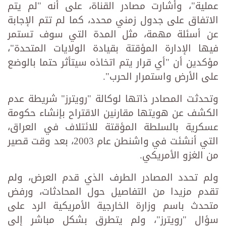
عملية"، وأشارت مصادر القناة، على أنه "لم يتم
الاتفاق على جدول زمني محدد، كما لم تتم الإجابة
عن أسئلة مهمة، مثل المدة التي سوف تستمر
فيها الإدارة المؤقتة بقيادة الولايات المتحدة"،
مؤكدين أن "أي قرار يتم اتخاذه سيتأثر حتما بالوضع
على الأرض واستمرار الحرب".
وتحدثت المصادر ذاتها لوكالة "رويترز" شريطة عدم
الكشف عن هويتها مقارنين الاقتراح بإنشاء حكومة
عسكرية بالسلطة المؤقتة للائتلاف في العراق،
التي أنشئت في واشنطن عام 2003، بعد وقت قصير
من الغزو الأمريكي.
ولم تحدد المصادر الطرف الذي قدم العرض، ولم
تقدم مزيدا من التفاصيل حول المحادثات، ورفض
متحدث باسم وزارة الخارجية الأمريكية الرد على
سؤال "رويترز"، ولم يتطرق بشكل مباشر إلى