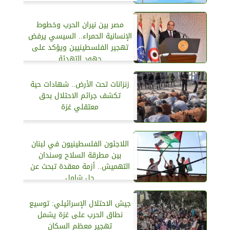
مصر بين نيران الحرب وخطوط
الإنسانية الحمراء.. السيسي يرفض
تهجير الفلسطينيين ويؤكد على
جهود التهدئة
زنزانات تحت الأرض.. شهادات حية
تكشف جرائم الاحتلال بحق
معتقلي غزة
اللاجئون الفلسطينيون في لبنان
بين مطرقة السلاح وسندان
التهميش.. أزمة معقدة تبحث عن
حل شامل
جيش الاحتلال الإسرائيلي: توسيع
نطاق الحرب على غزة يشمل
تهجير معظم السكان