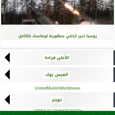
روسيا تحرر أراضي جمهورية لوغانسك بالكامل
الأعلى قراءة
الفيس بوك
UnitedMuslimWorldnews
تويتر
Tweets by AthadAlm69641