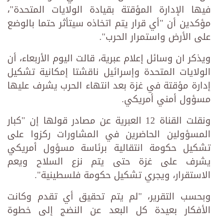
فيها الإدارة المؤقتة بقيادة الولايات المتحدة"،
مؤكدين أن "أي قرار يتم اتخاذه سيتأثر حتما بالوضع
على الأرض واستمرار الحرب".
ويذكر ان وسائل إعلام عبرية، قالت اليوم الأربعاء، أن
الولايات المتحدة وإسرائيل ناقشتا إمكانية تشكيل
إدارة مؤقتة في غزة بعد انتهاء الحرب يشرف عليها
مسؤول أمني أمريكي.
ونقلت القناة 12 العبرية عن مصادر قولها إن "كبار
المسؤولين الحاضرين في المشاورات ركزوا على
تشكيل حكومة انتقالية برئاسة مسؤول أمريكي
يشرف على غزة حتى يتم نزع السلاح ويعم
الاستقرار، ويجري تشكيل حكومة فلسطينية".
وبحسب التقرير، "لم يتم تحقيق أي تقدم وكانت
الأفكار بعيدة كل البعد عن النضج إلى خطوة