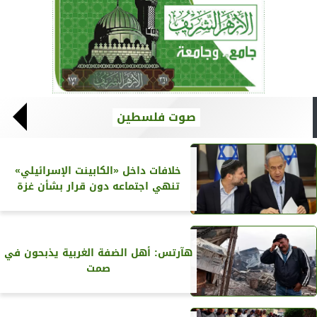
صوت فلسطين
خلافات داخل «الكابينت الإسرائيلي»
تنهي اجتماعه دون قرار بشأن غزة
هآرتس: أهل الضفة الغربية يذبحون في
صمت