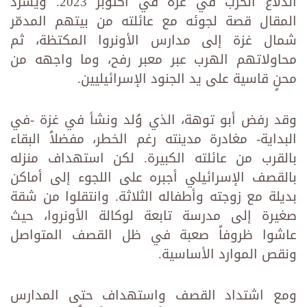
اندلاع الحرب في غزة في أكتوبر 2023. ويسرد
المقال قصة لجوئه مع عائلته من بيتهم المدمّر
شمال غزة إلى مدارس الأونروا المكتظة، ثم
محاولاتهم الهرب عبر معبر رفح، وما واجهه من
محنٍ قاسية على يد الجنود الإسرائيليين.
وقد رفض أبو توهة، الذي وُلد ونشأ في غزة -في
البداية- مغادرة مدينته رغم الخطر، مفضلاً البقاء
بالقرب من عائلته الكبيرة. لكن استهداف منزله
بالقصف الإسرائيلي أجبره على اللجوء إلى أماكن
بديلة مع زوجته وأطفاله الثلاثة. وانتقلوا من شقة
صغيرة إلى مدرسة تابعة لوكالة الأونروا، حيث
عاشوا ظروفاً صعبة في ظل القصف المتواصل
ونقص الموارد الأساسية.
ومع اشتداد القصف واستهداف حتى المدارس