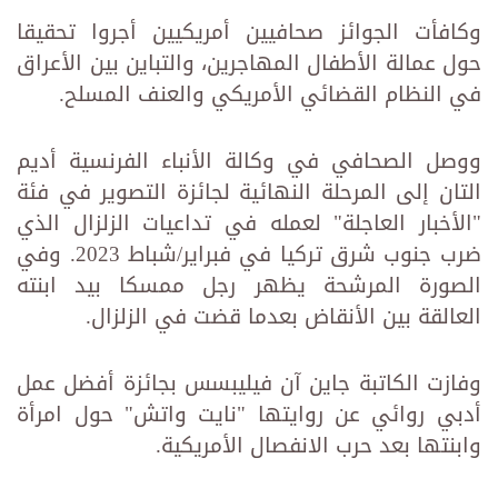
وكافأت الجوائز صحافيين أمريكيين أجروا تحقيقا
حول عمالة الأطفال المهاجرين، والتباين بين الأعراق
في النظام القضائي الأمريكي والعنف المسلح.
ووصل الصحافي في وكالة الأنباء الفرنسية أديم
التان إلى المرحلة النهائية لجائزة التصوير في فئة
"الأخبار العاجلة" لعمله في تداعيات الزلزال الذي
ضرب جنوب شرق تركيا في فبراير/شباط 2023. وفي
الصورة المرشحة يظهر رجل ممسكا بيد ابنته
العالقة بين الأنقاض بعدما قضت في الزلزال.
وفازت الكاتبة جاين آن فيليبسس بجائزة أفضل عمل
أدبي روائي عن روايتها "نايت واتش" حول امرأة
وابنتها بعد حرب الانفصال الأمريكية.