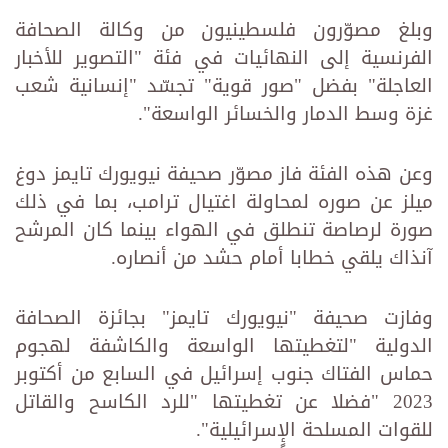
وبلغ مصوّرون فلسطينيون من وكالة الصحافة
الفرنسية إلى النهائيات في فئة "التصوير للأخبار
العاجلة" بفضل "صور قوية" تجسّد "إنسانية شعب
غزة وسط الدمار والخسائر الواسعة".
وعن هذه الفئة فاز مصوّر صحيفة نيويورك تايمز دوغ
ميلز عن صوره لمحاولة اغتيال ترامب، بما في ذلك
صورة لرصاصة تنطلق في الهواء بينما كان المرشح
آنذاك يلقي خطابا أمام حشد من أنصاره.
وفازت صحيفة "نيويورك تايمز" بجائزة الصحافة
الدولية "لتغطيتها الواسعة والكاشفة لهجوم
حماس الفتاك جنوب إسرائيل في السابع من أكتوبر
2023 "فضلا عن تغطيتها "للرد الكاسح والقاتل
للقوات المسلحة الإٍسرائيلية".