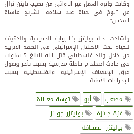
وكانت جائزة العمل غير الروائي من نصيب نايثن ثرال
عن "يومٌ في حياة عبد سلامة: تشريح مأساة
القدس".
وأشادت لجنة بوليتزر بـ"الرواية الحميمية والدقيقة
للحياة تحت الاحتلال الإسرائيلي في الضفة الغربية
من خلال والد فلسطيني قتل ابنه البالغ 5 سنوات
في حادث اصطدام حافلة مدرسية بسبب تأخر وصول
فرق الإسعاف الإسرائيلية والفلسطينية بسبب
الإجراءات الأمنية".
مصعب
أبو
توهة معاناة
غزة جائزة
بوليتزر جوائز
بوليتزر الصحافة