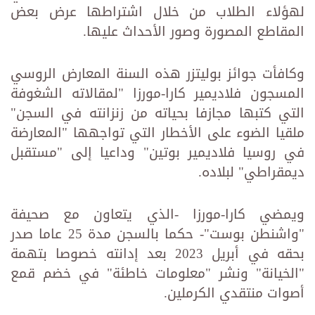
لهؤلاء الطلاب من خلال اشتراطها عرض بعض
المقاطع المصورة وصور الأحداث عليها.
وكافأت جوائز بوليتزر هذه السنة المعارض الروسي
المسجون فلاديمير كارا-مورزا "لمقالاته الشغوفة
التي كتبها مجازفا بحياته من زنزانته في السجن"
ملقيا الضوء على الأخطار التي تواجهها "المعارضة
في روسيا فلاديمير بوتين" وداعيا إلى "مستقبل
ديمقراطي" لبلاده.
ويمضي كارا-مورزا -الذي يتعاون مع صحيفة
"واشنطن بوست"- حكما بالسجن مدة 25 عاما صدر
بحقه في أبريل 2023 بعد إدانته خصوصا بتهمة
"الخيانة" ونشر "معلومات خاطئة" في خضم قمع
أصوات منتقدي الكرملين.