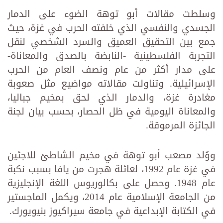
وسلطت مقالات أبو توهة الضوء على الدمار
الجسدي والنفسي الذي خلفته الحرب في غزة، حيث
جمع بين التحقيق العميق والسرد الشخصي لنقل
التجربة الفلسطينية -النابضة بالصدق والمعاناة-
على مدار أكثر من عام ونصف العام من الحرب
الإسرائيلية. وتناولت مقالاته مواضيع مثل صعوبة
مغادرة غزة، والدمار الذي لحق بمخيم جباليا،
والمعاناة اليومية في ظل الحصار، بحسب بيان لجنة
الجائزة المرموقة.
ووُلد مصعب أبو توهة في مخيم الشاطئ للاجئين
في غزة عام 1992، لعائلة هجرت من يافا بسبب نكبة
عام 1948. وحصل على بكالوريوس اللغة الإنجليزية
من الجامعة الإسلامية عام 2014، ويكمل الماجستير
في الكتابة الإبداعية في جامعة سيراكيوز بنيويورك.