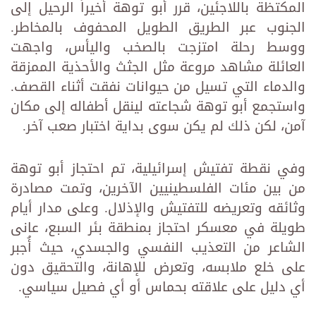
المكتظة باللاجئين، قرر أبو توهة أخيراً الرحيل إلى
الجنوب عبر الطريق الطويل المحفوف بالمخاطر.
ووسط رحلة امتزجت بالصخب واليأس، واجهت
العائلة مشاهد مروعة مثل الجثث والأحذية الممزقة
والدماء التي تسيل من حيوانات نفقت أثناء القصف.
واستجمع أبو توهة شجاعته لينقل أطفاله إلى مكان
آمن، لكن ذلك لم يكن سوى بداية اختبار صعب آخر.
وفي نقطة تفتيش إسرائيلية، تم احتجاز أبو توهة
من بين مئات الفلسطينيين الآخرين، وتمت مصادرة
وثائقه وتعريضه للتفتيش والإذلال. وعلى مدار أيام
طويلة في معسكر احتجاز بمنطقة بئر السبع، عانى
الشاعر من التعذيب النفسي والجسدي، حيث أُجبر
على خلع ملابسه، وتعرض للإهانة، والتحقيق دون
أي دليل على علاقته بحماس أو أي فصيل سياسي.