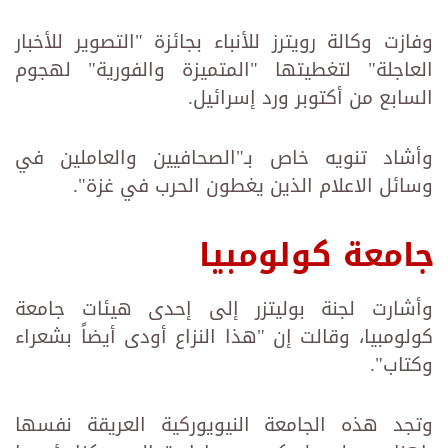
وفازت وكالة رويترز للأنباء بجائزة "التصوير للأخبار
العاجلة" لتغطيتها "المتميزة والفورية" لهجوم
السابع من أكتوبر ورد إسرائيل.
وأشاد تنويه خاص بـ"الصحافيين والعاملين في
وسائل الاعلام الذين يغطون الحرب في غزة".
جامعة كولومبيا
وأشارت لجنة بوليتزر إلى إحدى هيئات جامعة
كولومبيا، وقالت إن "هذا النزاع أودى أيضاً بشعراء
وكتاب".
وتجد هذه الجامعة النيويوركية العريقة نفسها