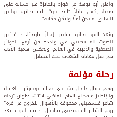
وأعلن أبو توهة عن فوزه بالجائزة عبر حسابه على
منصة إكس قائلاً "لقد فزتُ للتو بجائزة بوليتزر
للتعليق. فليكن أملًا وليكن حكاية".
ويُعد الفوز بجائزة بوليتزر إنجازًا تاريخيًا، حيث يُبرز
الصوت الفلسطيني في واحدة من أرفع الجوائز
الصحفية والأدبية في العالم، ويعكس أهمية الأدب
في نقل معاناة الشعوب تحت الاحتلال.
رحلة مؤلمة
وفي مقال طويل نشر في مجلة نيويوركر -بالعربية
والإنجليزية مطلع العام الماضي 2024- بعنوان "رحلة
شاعر فلسطيني محفوفة بالأهوال للخروج من غزة"
روى الشاعر الفلسطيني تفاصيل تجربته المريرة بعد