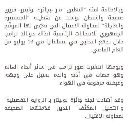
وبالإضافة لفئة "التعليق" فاز -بجائزة بوليتزر- فريق
صحيفة واشنطن بوست عن تغطيته "المستنيرة
والعاجلة" لمحاولة الاغتيال التي تعرّض لها المرشّح
الجمهوري للانتخابات الرئاسية آنذاك دونالد ترامب
خلال تجمّع انتخابي في بنسلفانيا في 13 يوليو من
العام الماضي.
ويومها انتشرت صور ترامب في سائر أنحاء العالم
وهو مصاب في أذنه والدم يسيل على وجهه،
وقبضته مرفوعة في الهواء.
وقد أشادت لجنة جائزة بوليتزر بـ"الرواية التفصيلية"
و"التحليل المكثّف" اللذين قدّمتهما الصحيفة
لمحاولة الاغتيال.