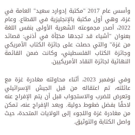
وأسس عام 2017 "مكتبة إدوارد سعيد" العامة في
غزة، وهي أول مكتبة بالإنجليزية في القطاع. وعام
2022، أصدر مجموعته الشعرية الأولى بنفس اللغة
بعنوان "أشياء قد تجدها مخبّأة في أذني: قصائد
من غزة" والتي حصلت على جائزة الكتاب الأمريكي
وجائزة الكتاب الفلسطيني، وكانت ضمن القائمة
النهائية لجائزة النقاد الأمريكيين.
وفي نوفمبر 2023، أثناء محاولته مغادرة غزة مع
عائلته، تم اعتقاله من قبل الجيش الإسرائيلي
وتعرض للضرب والاستجواب قبل أن يتم الإفراج عنه
لاحقًا بفضل ضغوط دولية. وبعد الإفراج عنه، تمكن
من مغادرة غزة واللجوء إلى الولايات المتحدة، حيث
واصل الكتابة والتوثيق.