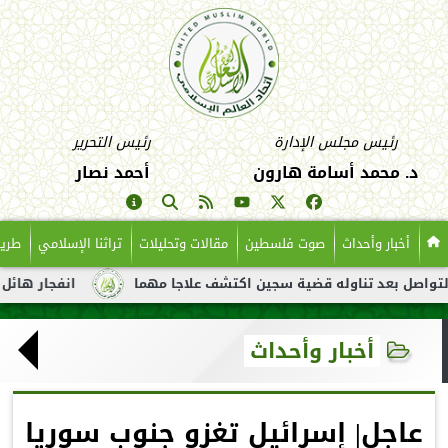
رئيس مجلس الإدارة
رئيس التحرير
د. محمد أسامة هارون
أحمد نصار
أخبار وأحداث
صوت فلسطين
مقالات وتحليلات
تراثنا الإسلامي
طريق
عد تناوله قضية سجين اكتشف علاجا مهما
انفجار هائل لناقلة نفط 
أخبار وأحداث
عاجل| إسرائيل تغزو جنوب سوريا