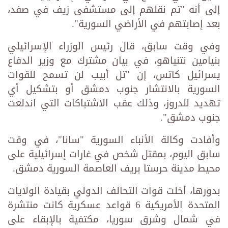
إلى أنه "تم نقلهم إلى مستشفى زيف في صفد،
بعد إصابتهم في الأراضي السورية".
وفي وقت سابق، قال رئيس الوزراء الإسرائيلي
بنيامين نتنياهو، في بيان مشترك مع وزير الدفاع
يسرائيل كاتس، إن "تل أبيب لن تسمح للقوات
السورية بالانتشار جنوب دمشق أو بتشكيل أي
تهديد للدروز، وذلك عقب الاشتباكات التي اندلعت
جنوب دمشق".
وأفادت وكالة الأنباء السورية "سانا"، في وقت
سابق اليوم، بمقتل شخص في غارات إسرائيلية على
محيط مدينة حرستا بريف العاصمة السورية دمشق.
بدورها، أخلت قوات التحالف الدولي بقيادة الولايات
المتحدة الأمريكية 6 قواعد عسكرية كانت منتشرة
في شمال وشرق سوريا، مكتفية بالإبقاء على