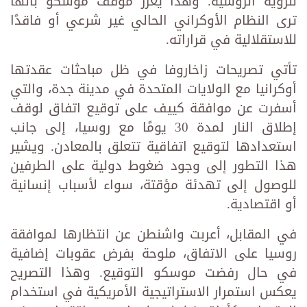
للرؤية الروسية. وهذا يعزز موقف موسكو بأنها
ترى النظام الأوكراني الحالي غير شرعي أو فاقدًا
للاستقلالية في قراراته.
تأتي تصريحات زاخاروفا في ظل مباحثات عقدتها
أوكرانيا مع الولايات المتحدة في مدينة جدة، والتي
أسفرت عن موافقة كييف على توقيع اتفاق لوقف
إطلاق النار لمدة 30 يومًا مع روسيا، إلى جانب
استعدادها لتوقيع اتفاقية تتعلق بالمعادن. ويشير
هذا التطور إلى وجود ضغوط دولية على الطرفين
للوصول إلى تهدئة مؤقتة، سواء لأسباب إنسانية
أو اقتصادية.
في المقابل، أعربت واشنطن عن انتظارها لموافقة
روسيا على الاتفاق، ملوحة بفرض عقوبات إضافية
في حال رفضت موسكو التوقيع. وهذا التصريح
يعكس استمرار الاستراتيجية الأمريكية في استخدام