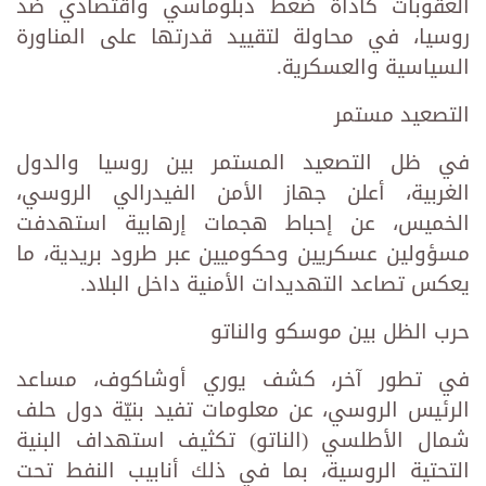
العقوبات كأداة ضغط دبلوماسي واقتصادي ضد
روسيا، في محاولة لتقييد قدرتها على المناورة
السياسية والعسكرية.
التصعيد مستمر
في ظل التصعيد المستمر بين روسيا والدول
الغربية، أعلن جهاز الأمن الفيدرالي الروسي،
الخميس، عن إحباط هجمات إرهابية استهدفت
مسؤولين عسكريين وحكوميين عبر طرود بريدية، ما
يعكس تصاعد التهديدات الأمنية داخل البلاد.
حرب الظل بين موسكو والناتو
في تطور آخر، كشف يوري أوشاكوف، مساعد
الرئيس الروسي، عن معلومات تفيد بنيّة دول حلف
شمال الأطلسي (الناتو) تكثيف استهداف البنية
التحتية الروسية، بما في ذلك أنابيب النفط تحت