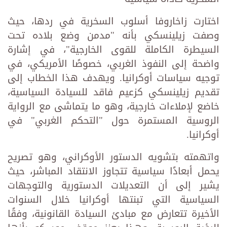
اختارت زاخاروفا أسلوب السخرية في ردها، حيث
وصفت زيلينسكي بأنه "مدمن وضع بلاده تحت
السيطرة الكاملة للقوى الخارجية"، في إشارة
واضحة إلى النفوذ الغربي، خصوصًا الأمريكي، في
توجيه سياسات أوكرانيا. ويهدف هذا الخطاب إلى
تقديم زيلينسكي كزعيم فاقد للسيادة السياسية،
خاضع لإملاءات خارجية، وهو ما يتماشى مع الرواية
الروسية المستمرة حول "التحكم الغربي" في
أوكرانيا.
واتهمته بتشويه الدستور الأوكراني، وهو تصريح
يحمل أبعادًا سياسية تتجاوز الانتقاد المباشر، حيث
يشير إلى أن التعديلات الدستورية والتوجهات
السياسية التي تبنتها أوكرانيا خلال السنوات
الأخيرة تتعارض مع مبادئ السيادة القانونية، وفقًا