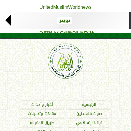
UnitedMuslimWorldnews
تويتر
Tweets by AthadAlm69641
اتحاد العالم الإسلامي
الرئيسية
أخبار وأحداث
صوت فلسطين
مقالات وتحليلات
تراثنا الإسلامي
طريق الحقيقة