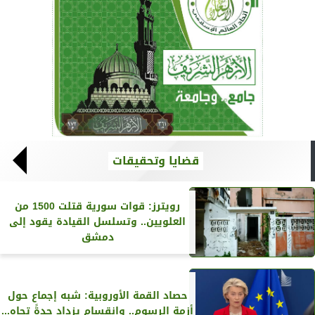
قضايا وتحقيقات
رويترز‏: قوات سورية قتلت 1500 من
العلويين.. وتسلسل القيادة يقود إلى
دمشق
حصاد القمة الأوروبية: شبه إجماع حول
أزمة الرسوم.. وانقسام يزداد حدةً تجاه...