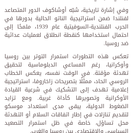
وفي إشارة تاريخية، شبّه أوشاكوف الدور المتصاعد
لفنلندا ضمن استراتيجية الناتو الحالية بدورها في
الحرب الفنلندية-السوفيتية عام 1939، ملمحًا إلى
احتمال استخدامها كنقطة انطلاق لعمليات عدائية
ضد روسيا.
تعكس هذه التطورات استمرار التوتر بين روسيا
وأوكرانيا، رغم المساعي الدبلوماسية لتحقيق
تهدئة مؤقتة. في الوقت نفسه، يعكس الخطاب
الروسي الحاد، ممثلًا بتصريحات زاخاروفا، استراتيجية
إعلامية تهدف إلى التشكيك في شرعية القيادة
الأوكرانية وتصويرها كأداة غربية. ومع تزايد
الضغوط الدولية، يبقى مدى استعداد موسكو
لتقديم تنازلات في إطار اتفاقات السلام أو التهدئة
محل تساؤل، خاصة في ظل استمرار التصعيد
السياسي والاقتصادي بين روسيا والغرب.