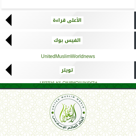
الأعلى قراءة
الفيس بوك
UnitedMuslimWorldnews
تويتر
Tweets by AthadAlm69641