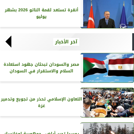
أنقرة تستعد لقمة الناتو 2026 بشهر
يوليو
آخر الأخبار
مصر والسودان تبحثان جهود استعادة
السلام والاستقرار في السودان
التعاون الإسلامي تحذر من تجويع وتدمير
غزة
روسيا تحرر أراضي جمهورية لوغانسك