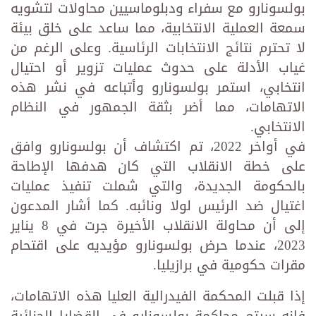
بولسونارو مع سفراء ودبلوماسيين محاولات لتشويه
سمعة العملية الانتخابية، مما ساعد على خلق بيئة
لا تحترم نتائج الانتخابات الرئاسية. وعلى الرغم من
غياب الأدلة على حدوث عمليات تزوير أو احتيال
انتخابي، استمر بولسونارو وأتباعه في نشر هذه
الاتهامات، مما أضر بثقة الجمهور في النظام
الانتخابي.
في أواخر 2022، تم اكتشاف أن بولسونارو وافق
على خطة الانقلاب التي كان هدفها الإطاحة
بالحكومة الجديدة، والتي شملت تنفيذ عمليات
اغتيال ضد الرئيس لولا ونائبه. كما أشار المدعون
إلى أن محاولة الانقلاب الأخيرة جرت في 8 يناير
2023، عندما حرض بولسونارو مؤيديه على اقتحام
مقرات حكومية في برازيليا.
إذا قبلت المحكمة الفيدرالية العليا هذه الاتهامات،