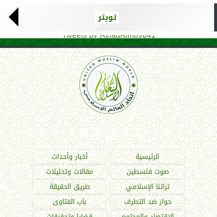
تويتر
Tweets by AthadAlm69641
اتحاد العالم الإسلامي
الرئيسية
أخبار وأحداث
صوت فلسطين
مقالات وتحليلات
تراثنا الإسلامي
طريق الحقيقة
حوار ضد التطرف
باب الفتاوى
الاقتصاد والمجتمع
قضايا وتحقيقات