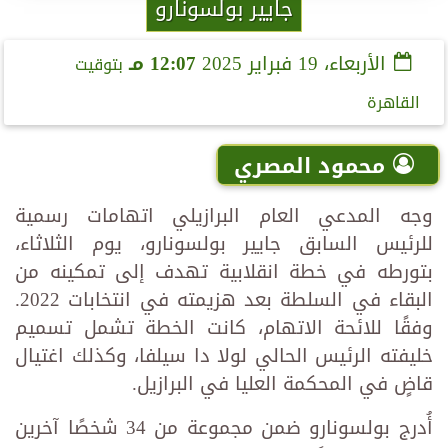
جايير بولسونارو
الأربعاء، 19 فبراير 2025
12:07 مـ
بتوقيت
القاهرة
محمود المصري
وجه المدعي العام البرازيلي اتهامات رسمية
للرئيس السابق جايير بولسونارو، يوم الثلاثاء،
بتورطه في خطة انقلابية تهدف إلى تمكينه من
البقاء في السلطة بعد هزيمته في انتخابات 2022.
وفقًا للائحة الاتهام، كانت الخطة تشمل تسميم
خليفته الرئيس الحالي لولا دا سيلفا، وكذلك اغتيال
قاضٍ في المحكمة العليا في البرازيل.
أُدرج بولسونارو ضمن مجموعة من 34 شخصًا آخرين