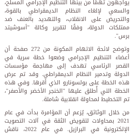
يواجهون تهمًا من بينها التنظيم الإجرامي المسلح،
والسعي لإلغاء النظام الديمقراطي بالقوة،
والتحريض على الانقلاب، والتهديد بالعنف ضد
ممتلكات الدولة، وفقًا لتقرير وكالة "أسوشيتد
برس".
وتوضح لائحة الاتهام المكونة من 272 صفحة أن
أعضاء التنظيم الإجرامي وضعوا خطة سرية في
القصر الرئاسي تهدف إلى مهاجمة مؤسسات
الدولة وتدمير النظام الديمقراطي. وقد تم عرض
هذه الخطة على بولسونارو الذي أقرها. وفي هذه
الخطة التي أُطلق عليها "الخنجر الأخضر والأصفر"،
تم التخطيط لمحاولة انقلابية شاملة.
من خلال الوثائق، يُزعم أن المؤامرة بدأت في عام
2021 بمحاولات لتقويض الثقة في آلات التصويت
الإلكترونية في البرازيل. في عام 2022، ناقش