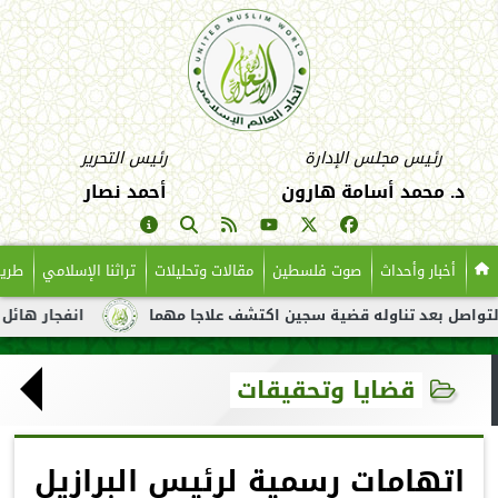
رئيس مجلس الإدارة
رئيس التحرير
د. محمد أسامة هارون
أحمد نصار
أخبار وأحداث
صوت فلسطين
مقالات وتحليلات
تراثنا الإسلامي
طريق
بعد تناوله قضية سجين اكتشف علاجا مهما
انفجار هائل لناقلة نفط
قضايا وتحقيقات
اتهامات رسمية لرئيس البرازيل