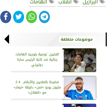
البرازيل
انقلاب
اتهامات
موضوعات متعلقة
الفلبين: توصية بتوجيه اتهامات
جنائية ضد نائبة الرئيس سارة
دوتيرتي
فضيحة بالملايين والأرقام.. 2.4
مليون يورو «ثمن» دقيقة «نيمار»
مع «الهلال»