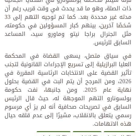
فإنه سيتم محاكمة بولسونارو في القضايا الجنائية
ذات الصلة، وهو ما قد يحدث في وقت قريب رغم أن
مدته غير محددة بعد. كما تم توجيه التهم إلى 33
شخصًا آخرين، بينهم كبار المسؤولين في حكومته،
مثل الجنرال براجا نيتو وماورو سيد، المساعد
السابق للرئيس.
في سياق متصل، يسعى القضاة في المحكمة
العليا البرازيلية إلى تسريع الإجراءات القانونية لتجنب
تأثير القضية على الانتخابات الرئاسية المقررة في
2026، ومن المرجح أن يتم البت في القضية بحلول
نهاية عام 2025. ومن جانبها، نفت حكومة
بولسونارو التهم الموجهة له، حيث قال الرئيس
السابق في تصريحات صحافية أنه لم يرَ أي مرسوم
رسمي يتعلق بالانقلاب، مشيرًا إلى عدم قلقه حيال
هذه الاتهامات.