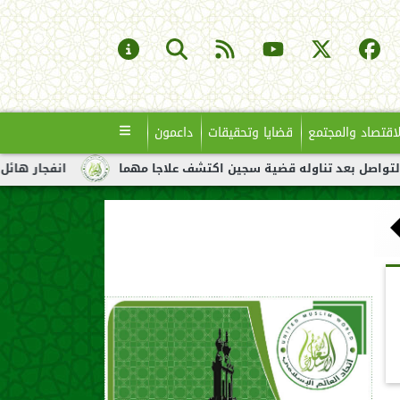
لاقتصاد والمجتمع
قضايا وتحقيقات
داعمون
تناوله قضية سجين اكتشف علاجا مهما
انفجار هائل لناقلة نفط قبا