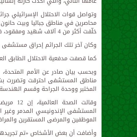
عامها الثاني، والتي أحدث كارثة إنساني
خلّفت أكثر من 4 آلاف شهيد ومفقود، فضلا عن 12 ألف جريح و1750 معتقلا.
وكان آخر تلك الجرائم إحراق مستشفى 
كما قصفت مدفعية الاحتلال الطابق ا
وبحسب بيان صادر عن الأمم المتحدة، ع
مناطق المستشفى احترقت وتضررت بشدة
المختبر ووحدة الجراحة وقسم الهندسة 
وقالت الص
المستشفى الإندونيسي المدمر وغير الع
الموظفين والمرضى المستقرين والمراف
وأضافت أن بعض الأشخاص «تم تجريدهم 