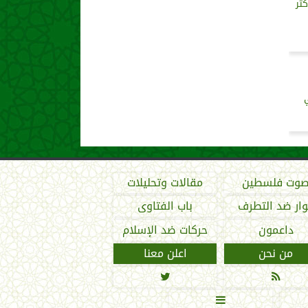
ثر
وت فلسطين
مقالات وتحليلات
ار ضد التطرف
باب الفتاوى
داعمون
حركات ضد الإسلام
من نحن
اعلن معنا


