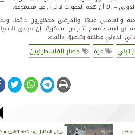
دولي – إلا أن هذه الدعوات لا تزال غير مسموعة.
حية والعاملين فيها والمرضى محظورون دائما. ويج
أو استخدامهم لأغراض عسكرية. إن مبادئ الاحتيا
ساني الدولي مطلقة وتنطبق دائما».
رائيلي
غزة
حصار الفلسطينيين
 مخطط
جيش الاحتلال يعد خطة لتهجير سك