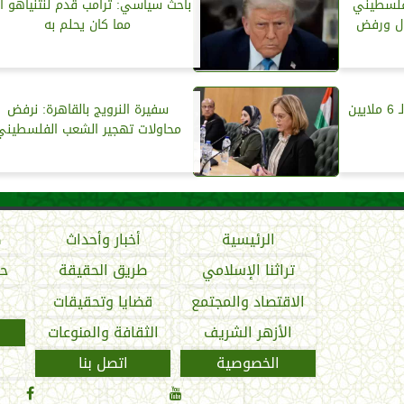
لفلسطيني
باحث سياسي: ترامب قدم لنتنياهو أك
دل ورفض
مما كان يحلم به
الأونروا: نقدم خدمات حيوية لـ 6 ملايين
سفيرة النرويج بالقاهرة: نرفض
محاولات تهجير الشعب الفلسطيني
الرئيسية
أخبار وأحداث
ص
تراثنا الإسلامي
طريق الحقيقة
حو
الاقتصاد والمجتمع
قضايا وتحقيقات
الأزهر الشريف
الثقافة والمنوعات
الخصوصية
اتصل بنا

