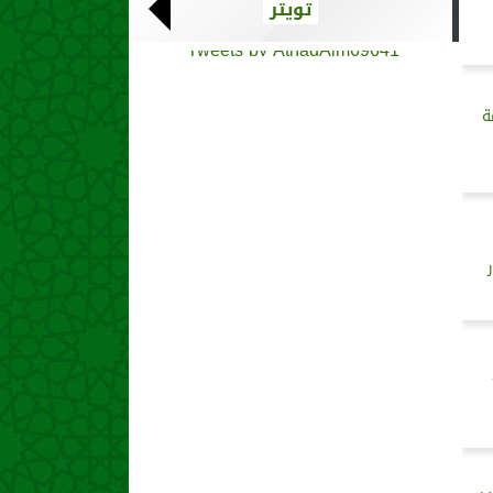
تويتر
Tweets by AthadAlm69641
ة