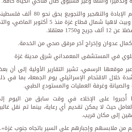
ة وتدميرًا واسعًا وغير مسبوق طال مناحي الحياة كافة.
وتواصل قوات الاحتلال الإسرائيلي جرائم الإبادة والتهجير والتجويع بحق نحو 80 أل
محاصرين في مناطق جباليا وبيت حانون وبيت لاهيا شمال قطاع غزة منذ 5 أكتوبر الماضي،
كمال عدوان وإخراج آخر مرفق صحي من الخدمة.
لعلوي في المستشفى المعمداني شرق مدينة غزة
بر موقعها الرسمي، تشير التقارير الأولية إلى أن بع
 خلال الاقتحام الإسرائيلي يوم الجمعة، بما في ذل
والصيانة وغرفة العمليات والمستودع الطبي.
حة العالمية، إن 12 مريضا أُجبروا على الإخلاء في وقت سابق من اليوم إ
امل حيث لا يمكن تقديم أي رعاية، بينما تم نقل غالبي
قين إلى مكان قريب.
من ملابسهم وإجبارهم على السير باتجاه جنوب غزة».