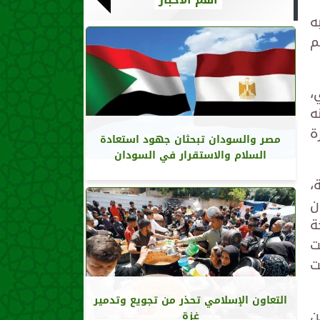
ه
م
ي،
ه
ة
مصر والسودان تبحثان جهود استعادة
السلام والاستقرار في السودان
،
ن
ة
ت
ت
التعاون الإسلامي تحذر من تجويع وتدمير
ن
غزة