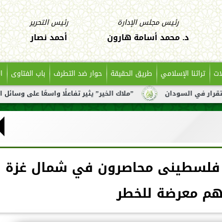
رئيس مجلس الإدارة
رئيس التحرير
د. محمد أسامة هارون
أحمد نصار
ات
تراثنا الإسلامي
طريق الحقيقة
حوار ضد التطرف
باب الفتاوى
ا
دان
”ملاك الخير” يثير تفاعلًا واسعًا على وسائل التواصل بعد 
لعالمية: 75 ألف فلسطينى محاصرون في شمال غزة
هم معرضة للخطر