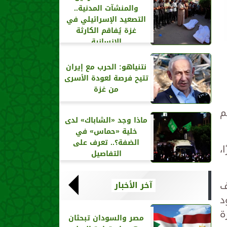
والمنشآت المدنية..
التصعيد الإسرائيلي في
غزة يُفاقم الكارثة
الإنسانية
نتنياهو: الحرب مع إيران
تتيح فرصة لعودة الأسرى
من غزة
هم
ماذا وجد «الشاباك» لدى
خلية «حماس» في
الضفة؟.. تعرف على
،
التفاصيل
ف
آخر الأخبار
د
ة
مصر والسودان تبحثان