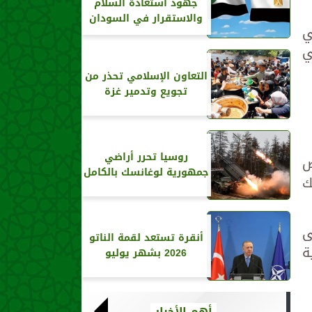
جهود استعادة السلام
والاستقرار في السودان
ف فلسطيني
 والتي
التعاون الإسلامي تحذر من
تجويع وتدمير غزة
روسيا تحرر أراضي
ض
جمهورية لوغانسك بالكامل
ك
لى
أنقرة تستعد لقمة الناتو
ة
2026 بشهر يوليو
أهم الأخبار