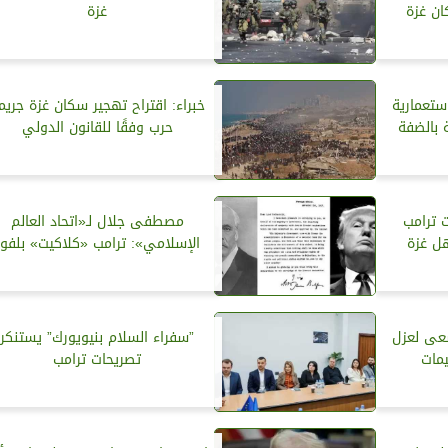
ان غزة
غزة
تعمارية
خبراء: اقتراح تهجير سكان غزة جريم
 بالضفة
حرب وفقًا للقانون الدولي
 ترامب
مصطفى جلال لـ«اتحاد العالم
هل غزة
الإسلامي»: ترامب «كلاكيت» بلفور
سعى لعزل
”سفراء السلام بنيويورك” يستنكر
يمات
تصريحات ترامب