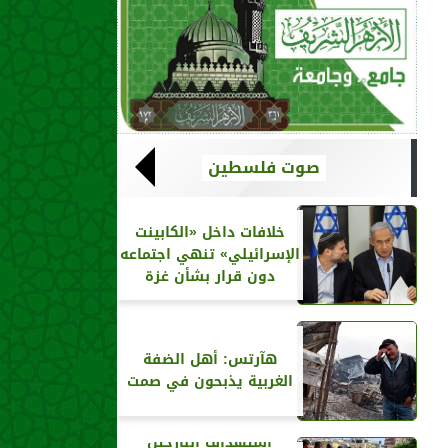
صوت فلسطين
خلافات داخل «الكابينت
الإسرائيلي» تنهي اجتماعه
دون قرار بشأن غزة
هآرتس: أهل الضفة
الغربية يذبحون في صمت
استهداف النازحين