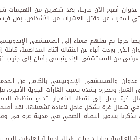
وان أصبح الآن فارغا، بعد شهرين من الهجمات شب
تي أسفرت عن مقتل العشرات من الأشخاص، بمن فيه
ت عن قلقها العميق بشأن 15 مريضا حرجا تم نقلهم مساء إلى المستشفى الإندونيس
لذي وردت أنباء عن اعتقاله أثناء المداهمة، قائلة إن
المرضى من المستشفى الإندونيسي بأمان إلى جنوب غز
وان والمستشفى الإندونيسي بالكامل عن الخدمة
 العمل وتضرره بشدة بسبب الغارات الجوية الأخيرة، فإ
ل غزة يصل إلى نقطة الانهيار. تدعو منظمة الصح
في شمال غزة بشكل عاجل لإعادة تشغيلها. لقد أصبح
تذكرنا بتدمير النظام الصحي في مدينة غزة في وق
منظمة الصحة العالمية مرارا دعوات عاجلة لحماية العاملين الصحيي