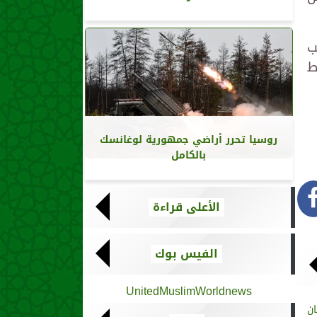
ب
ط
روسيا تحرر أراضي جمهورية لوغانسك
بالكامل
الأعلى قراءة
الفيس بوك
UnitedMuslimWorldnews
ان