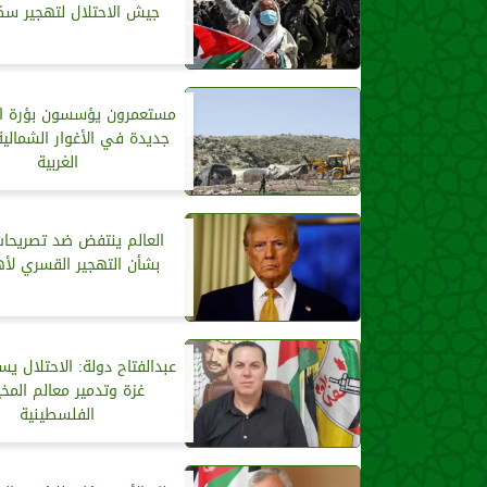
جيش الاحتلال لتهجير سك
مستعمرون يؤسسون بؤرة اس
جديدة في الأغوار الشمالية
الغربية
العالم ينتفض ضد تصريحات
بشأن التهجير القسري لأ
عبدالفتاح دولة: الاحتلال ي
غزة وتدمير معالم المخ
الفلسطينية