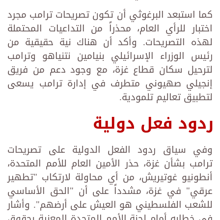
كما استبعد البرغوثي أن تكون تصريحات ترامب مجرد
اختبار للرأي العام، محذراً من التداعيات المحتملة
لهذه التصريحات. وأكد أن هناك نية حقيقية من
رئيس الوزراء الإسرائيلي بنيامين نتنياهو وترامب
لترحيل سكان قطاع غزة، مع وجود دعم من فريق
إنجيلي صهيوني متطرف في إدارة ترامب يسعى
لتطبيق تعاليم تلمودية.
ردود فعل دولية
وفي سياق ردود الفعل الدولية على تصريحات
ترامب بشأن غزة، حذر الأمين العام للأمم المتحدة،
أنطونيو غوتيريش، من أي محاولة لارتكاب "تطهير
عرقي" في غزة، مشدداً على أن "الحق الأساسي
للشعب الفلسطيني هو العيش على أرضهم". وأشار
في خطابه أمام لجنة الأمم المتحدة المعنية بحقوق