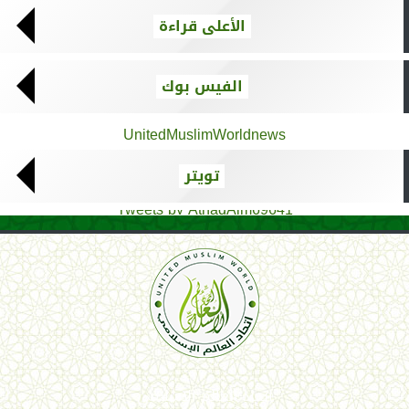
الأعلى قراءة
الفيس بوك
UnitedMuslimWorldnews
تويتر
Tweets by AthadAlm69641
اتحاد العالم الإسلامي