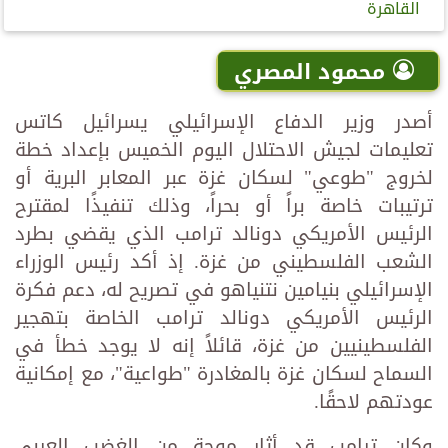
القاهرة
محمود المصري
أصدر وزير الدفاع الإسرائيلي يسرائيل كاتس
تعليمات لجيش الاحتلال اليوم الخميس بإعداد خطة
لخروج "طوعي" لسكان غزة عبر المعابر البرية أو
ترتيبات خاصة براً أو بحراً، وذلك تنفيذًا لمقترح
الرئيس الأمريكي دونالد ترامب الذي يقضي بطرد
الشعب الفلسطيني من غزة. إذ أكد رئيس الوزراء
الإسرائيلي بنيامين نتنياهو في تصريح له، دعم فكرة
الرئيس الأمريكي دونالد ترامب الخاصة بتهجير
الفلسطينيين من غزة، قائلاً إنه لا يوجد خطأ في
السماح لسكان غزة بالمغادرة "طواعية"، مع إمكانية
عودتهم لاحقًا.
وكان ترامب قد أثار موجة من الغضب العربي