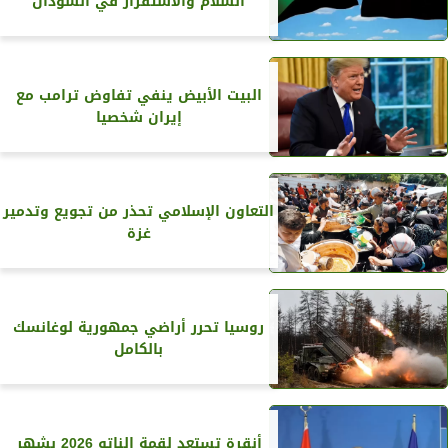
السلام والاستقرار في السودان
البيت الأبيض ينفي تفاوض ترامب مع
إيران شخصيا
التعاون الإسلامي تحذر من تجويع وتدمير
غزة
روسيا تحرر أراضي جمهورية لوغانسك
بالكامل
أنقرة تستعد لقمة الناتو 2026 بشهر