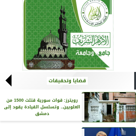
قضايا وتحقيقات
رويترز‏: قوات سورية قتلت 1500 من
العلويين.. وتسلسل القيادة يقود إلى
دمشق