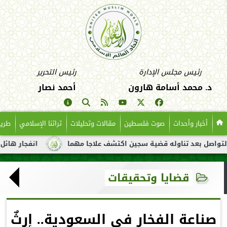
رئيس مجلس الإدارة
رئيس التحرير
د. محمد أسامة هارون
أحمد نصار
أخبار وأحداث
صوت فلسطين
مقالات وتحليلات
تراثنا الإسلامي
طريق
عد تناوله قضية سجين اكتشف علاجا مهما
انفجار هائل لناقلة نفط 
قضايا وتحقيقات
صناعة الفخار في السعودية.. إرثٌ