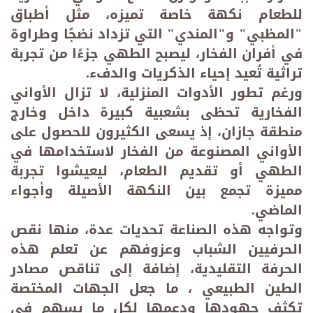
للطعام نكهة خاصة تميزه، مثل أطباق
"المظبي" و"المندي" التي تزداد نضجًا وطراوة
في أفران الفخار، ليصبح الطهي جزءًا من تجربة
تراثية تُعيد إحياء الذكريات والدفء
.
ورغم تطور الأدوات المنزلية، لا تزال الأواني
الفخارية تحظى بشعبية كبيرة داخل وخارج
منطقة جازان، إذ يسعى الكثيرون للحصول على
الأواني المصنوعة من الفخار لاستخدامها في
الطهي أو تقديم الطعام، ليعيشوا تجربة
مميزة تجمع بين النكهة الأصيلة وأجواء
الماضي
.
وتواجه هذه الصناعة تحديات عدة، منها نقص
الحرفيين الشباب وعزوفهم عن تعلم هذه
الحرفة التقليدية، إضافة إلى تناقص مصادر
الطين الطبيعي ، ما جعل الجهات المختصة
تكثف جهودها ودعمها لكل ما يسهم في