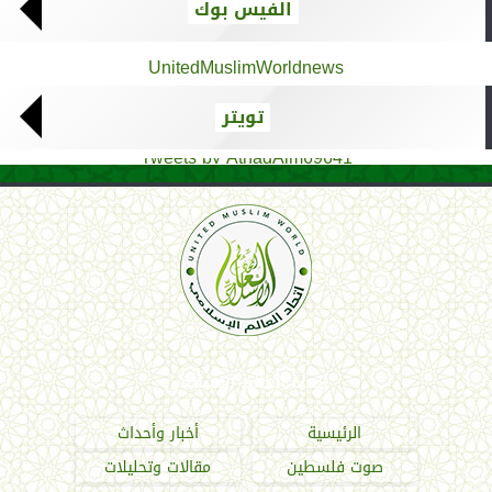
الفيس بوك
UnitedMuslimWorldnews
تويتر
Tweets by AthadAlm69641
اتحاد العالم الإسلامي
الرئيسية
أخبار وأحداث
صوت فلسطين
مقالات وتحليلات