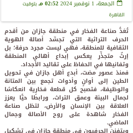
الجمعة، 1 نوفمبر 2024
02:52 مـ
بتوقيت
القاهرة
تُعَدُّ صناعة الفخار في منطقة جازان من أقدم
الحرف التراثية التي تجسِّد أصالة الهوية
الثقافية للمنطقة، فهي ليست مجرد حرفة؛ بل
إرثٌ متجذِّر يعكس إبداع أهالي المنطقة
وتفانيها في الحفاظ على تقاليد الأجداد
.
فمنذ عصور مضت، أبدع أهل جازان في تحويل
الطين إلى أوانٍ وأدوات تجمع بين المتانة
والوظيفة، فتصبح كل قطعة فخارية انعكاسًا
لجمال البيئة وعمق التراث، ورابطًا حيًّا يعزز
العلاقة بين الإنسان والأرض، لتظل صناعة
الفخار شاهدة على روح الأصالة وجمال
الماضي
.
ويتفنن الحرفيون في منطقة جازان في تشكيل