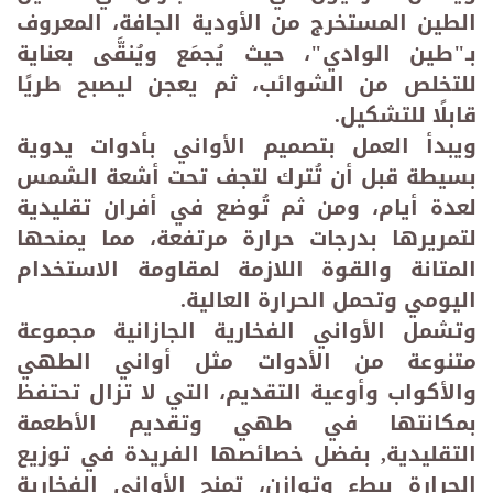
الطين المستخرج من الأودية الجافة، المعروف
بـ"طين الوادي"، حيث يُجمَع ويُنقَّى بعناية
للتخلص من الشوائب، ثم يعجن ليصبح طريًا
قابلًا للتشكيل
.
ويبدأ العمل بتصميم الأواني بأدوات يدوية
بسيطة قبل أن تُترك لتجف تحت أشعة الشمس
لعدة أيام، ومن ثم تُوضع في أفران تقليدية
لتمريرها بدرجات حرارة مرتفعة، مما يمنحها
المتانة والقوة اللازمة لمقاومة الاستخدام
اليومي وتحمل الحرارة العالية
.
وتشمل الأواني الفخارية الجازانية مجموعة
متنوعة من الأدوات مثل أواني الطهي
والأكواب وأوعية التقديم، التي لا تزال تحتفظ
بمكانتها في طهي وتقديم الأطعمة
التقليدية, بفضل خصائصها الفريدة في توزيع
الحرارة ببطء وتوازن، تمنح الأواني الفخارية