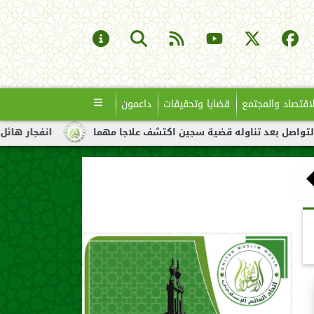
لاقتصاد والمجتمع
قضايا وتحقيقات
داعمون
د تناوله قضية سجين اكتشف علاجا مهما
انفجار هائل لناقلة نفط ق