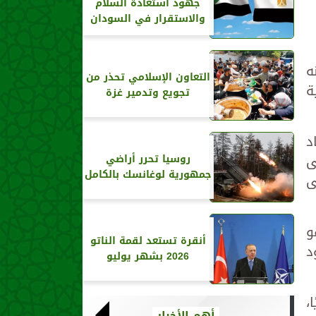
جهود استعادة السلام
والاستقرار في السودان
ه
التعاون الإسلامي تحذر من
ة
تجويع وتدمير غزة
د
ى
روسيا تحرر أراضي
جمهورية لوغانسك بالكامل
ى
و
أنقرة تستعد لقمة الناتو
د
2026 بشهر يوليو
،
أهم الأخبار