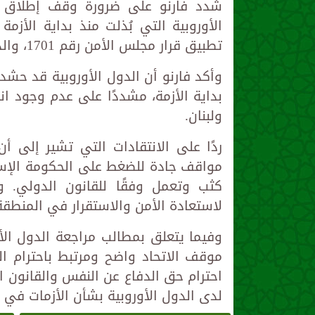
شدد فارنو على ضرورة وقف إطلاق ال
الأوروبية التي بُذلت منذ بداية الأز
تطبيق قرار مجلس الأمن رقم 1701، والذي يدعو إلى وقف العمليات القتالية في بيروت.
بداية الأزمة، مشددًا على عدم وجود ان
ولبنان.
ردًا على الانتقادات التي تشير إلى أ
مواقف جادة للضغط على الحكومة الإسرائ
كثب وتعمل وفقًا للقانون الدولي. و
لاستعادة الأمن والاستقرار في المنطقة
وفيما يتعلق بمطالب مراجعة الدول الأو
موقف الاتحاد واضح ومرتبط باحترام ال
احترام حق الدفاع عن النفس والقانون 
لدى الدول الأوروبية بشأن الأزمات في 