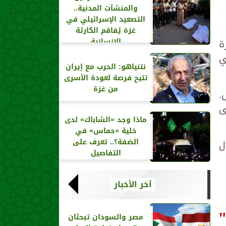
والمنشآت المدنية..
التصعيد الإسرائيلي في
غزة يُفاقم الكارثة
الإنسانية
ة
ي
نتنياهو: الحرب مع إيران
تتيح فرصة لعودة الأسرى
من غزة
اض.
ى
ماذا وجد «الشاباك» لدى
خلية «حماس» في
الضفة؟.. تعرف على
ل
التفاصيل
آخر الأخبار
مصر والسودان تبحثان