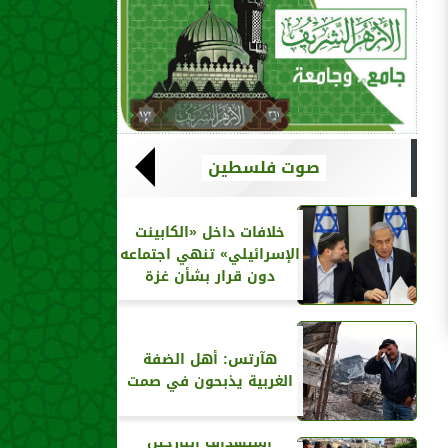
صوت فلسطين
خلافات داخل «الكابينت
الإسرائيلي» تنهي اجتماعه
دون قرار بشأن غزة
هآرتس: أهل الضفة
الغربية يذبحون في صمت
استهداف النازحين