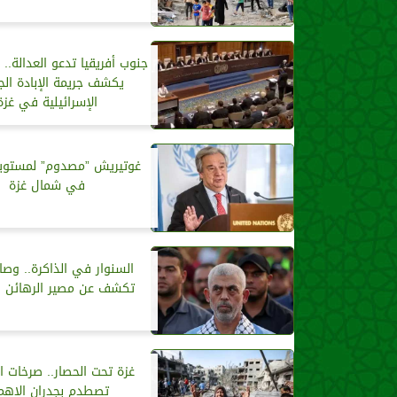
جنوب أفريقيا تدعو العدالة..
يكشف جريمة الإبادة الج
الإسرائيلية في غزة
غوتيريش ”مصدوم” لمستويا
في شمال غزة
السنوار في الذاكرة.. وصاي
تكشف عن مصير الرهائن 
غزة تحت الحصار.. صرخات ال
تصطدم بجدران الإهم