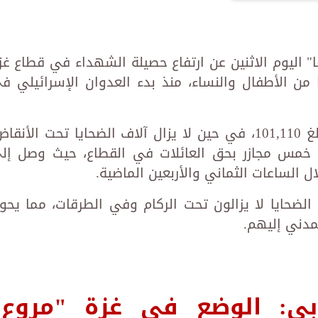
ا" اليوم الاثنين عن ارتفاع حصيلة الشهداء في قطاع غز
الضحايا من الأطفال والنساء، منذ بدء العدوان الإسرائيلي ف
وأفادت الوكالة بأن عدد الإصابات قد بلغ 101,110، في حين لا يزال آلاف الضحايا تحت الأنق
ت خمس مجازر بحق العائلات في القطاع، حيث وصل إل
الضحايا لا يزالون تحت الركام وفي الطرقات، مما يحو
دني إليهم.
وبي: الوضع في غزة "مروع"