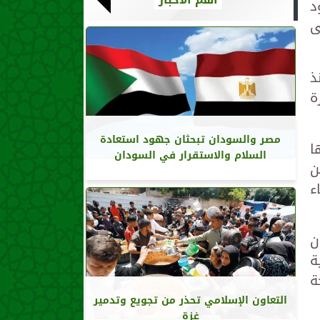
د
ى
منذ
ة
مصر والسودان تبحثان جهود استعادة
ا
السلام والاستقرار في السودان
ن
ء
ن
ة
ة
التعاون الإسلامي تحذر من تجويع وتدمير
غزة