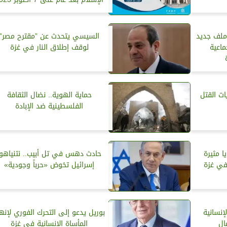
 ملف جديد
السيسي يتحدث عن ”مقترح مصر”
ماعية
لوقف إطلاق النار في غزة
ت القتل
حماية الهوية.. نضال الثقافة
الفلسطينية ضد الإبادة
ا مثيرة
حادث دهس في تل أبيب.. نتنياهو:
في غزة
إسرائيل تخوض «حرباً وجودية»
إنسانية
بوريل يدعو إلى التحرك الفوري لإنه
ال
المأساة الإنسانية في غزة