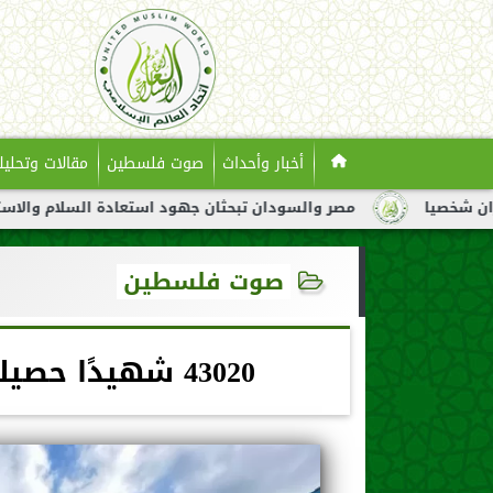
أخبار وأحداث
صوت فلسطين
مقالات وتحليل
مصر والسودان تبحثان جهود استعادة السلام والاستقرار في ال
صوت فلسطين
43020 شهيدًا حصيلة العدوان الإسرائيلي على غزة