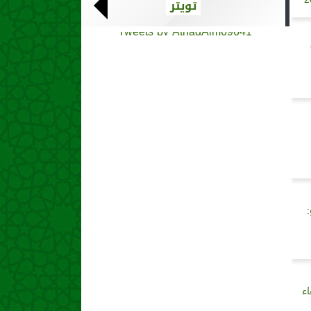
تويتر
Tweets by AthadAlm69641
اء