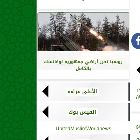
روسيا تحرر أراضي جمهورية لوغانسك
بالكامل
ر
الأعلى قراءة
ان
الفيس بوك
ع
UnitedMuslimWorldnews