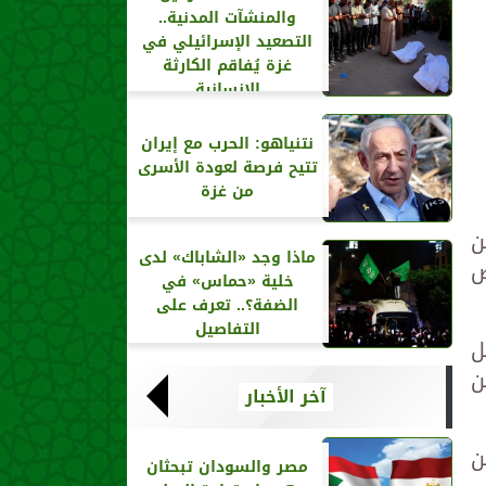
والمنشآت المدنية..
التصعيد الإسرائيلي في
غزة يُفاقم الكارثة
الإنسانية
نتنياهو: الحرب مع إيران
تتيح فرصة لعودة الأسرى
من غزة
ن
ماذا وجد «الشاباك» لدى
ض
خلية «حماس» في
الضفة؟.. تعرف على
التفاصيل
ل
ن
آخر الأخبار
ن
مصر والسودان تبحثان