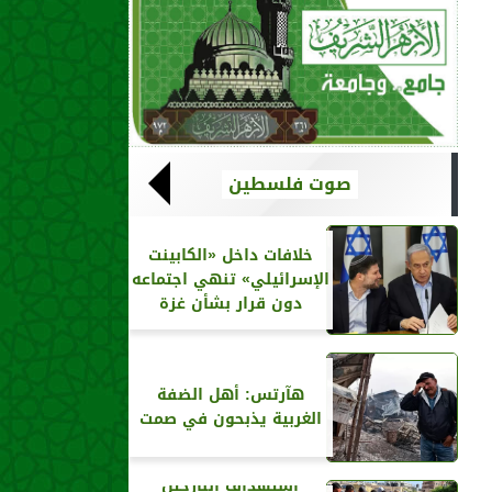
صوت فلسطين
خلافات داخل «الكابينت
الإسرائيلي» تنهي اجتماعه
دون قرار بشأن غزة
هآرتس: أهل الضفة
الغربية يذبحون في صمت
استهداف النازحين