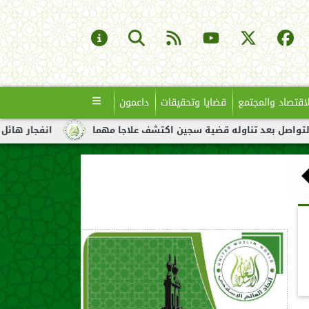
لاقتصاد والمجتمع
قضايا وتحقيقات
داعمون
تناوله قضية سجين اكتشف علاجا مهما
انفجار هائل لناقلة نفط قبا