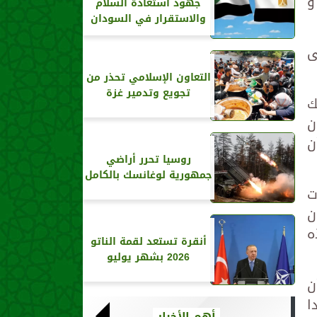
و
جهود استعادة السلام
والاستقرار في السودان
ى
التعاون الإسلامي تحذر من
تجويع وتدمير غزة
ك
ن
ن
روسيا تحرر أراضي
جمهورية لوغانسك بالكامل
ت
ن
ه
أنقرة تستعد لقمة الناتو
2026 بشهر يوليو
ن
ا
أهم الأخبار