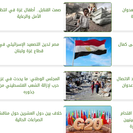
لعدوان
صمت القنابل.. أطفال غزة في انتظا
الأمل والرعاية
ى كمال
مصر تدين التصعيد الإسرائيلي في
قطاع غزة ولبنان
 الاتصال
المجلس الوطني: ما يحدث في غزة
دوان
حرب لإزالة الشعب الفلسطيني من
جذوره
اقتحام
خلاف بين دول العشرين حول مناقش
نيين
الصراعات الحالية
ة