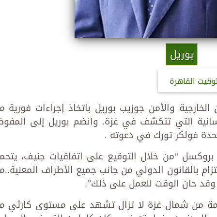
بوريل
توقيت القاهرة
الخارجية والأمن جوزيب بوريل باتخاذ إجراءات فورية م
إنسانية التي تتكشف في غزة. وانضم بوريل إلى المفو
دة فولكر تورك في دعوته .
بروكسل “من خلال التوقيع على اتفاقيات جنيف، يتحم
زام بالقانون الدولي من جانب جميع الأطراف المعنية..م
 وقد حان الوقت للعمل على ذلك”.
قادمة من شمال غزة لا تزال تشهد على مستوى كارثي م