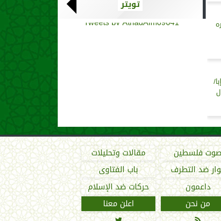
تويتر
Tweets by AthadAlm69641
ه
ا/
ل
وت فلسطين
مقالات وتحليلات
ار ضد التطرف
باب الفتاوى
داعمون
حركات ضد الإسلام
من نحن
اعلن معنا

