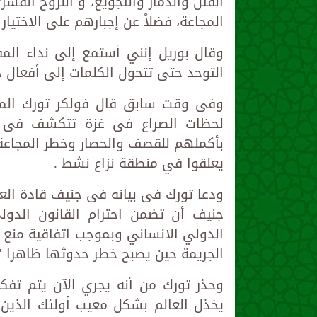
القتل والدمار والتجويع، و النزوح الق
المجاعة، فضلاً عن إجبارهم على الاختيار 
وقال بوريل إنني أستمع إلى نداء ال
التوحد حتى تتحول الكلمات إلى أفعال ح
وفى وقت سابق قال فولكر تورك المف
لحظات الصراع فى غزة تتكشف فى ش
بأكملهم للقصف والحصار وخطر المجاعة ف
يعلقوا في منطقة نزاع نشط .
ودعا تورك فى بيانه فى جنيف قادة العا
جنيف أن تضمن احترام القانون الدولي
الدولي الانساني وبموجب اتفاقية منع ج
الجريمة حين يصبح خطر حدوثها ظاهرا "
وحذر تورك من أنه يجري الآن يتم تفكي
يخذل العالم بشكل معيب أولئك الذين