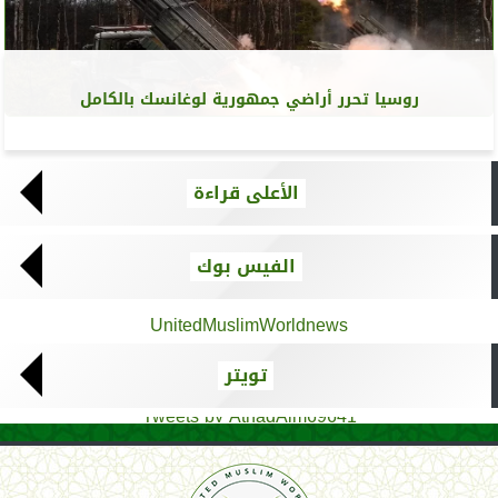
روسيا تحرر أراضي جمهورية لوغانسك بالكامل
الأعلى قراءة
الفيس بوك
UnitedMuslimWorldnews
تويتر
Tweets by AthadAlm69641