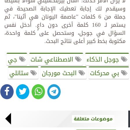
لا يزال الأمر كذلك: اسأل بيربلكسيتي سؤالًا بسيطًا
وسيقدم لك إجابة تعطيك الإجابة الصحيحة في
جملة من 6 كلمات "عاصمة اليونان هي أثينا"، ثم
يستمر لـ 160 كلمة أخرى دون داعٍ. أدخل نفس
السؤال في جوجل، وستحصل على كلمة واحدة،
مكتوبة بخط كبير أعلى نتائج البحث.
جوجل الذكاء
الاصطناعي شات
جي
بي محركات
البحث مورجان
ستانلي
موضوعات متعلقة