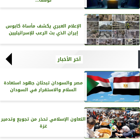
توقف...
الإعلام العبري يكشف مأساة كابوس
إيران الذي بث الرعب للإسرائيليين
آخر الأخبار
مصر والسودان تبحثان جهود استعادة
السلام والاستقرار في السودان
التعاون الإسلامي تحذر من تجويع وتدمير
غزة