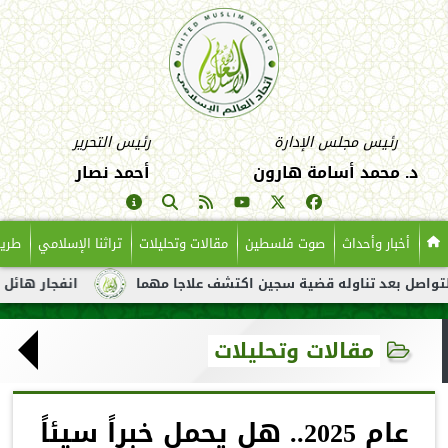
رئيس مجلس الإدارة
رئيس التحرير
د. محمد أسامة هارون
أحمد نصار
أخبار وأحداث
صوت فلسطين
مقالات وتحليلات
تراثنا الإسلامي
طريق
عد تناوله قضية سجين اكتشف علاجا مهما
انفجار هائل لناقلة نفط 
مقالات وتحليلات
عام 2025.. هل يحمل خبراً سيئاً