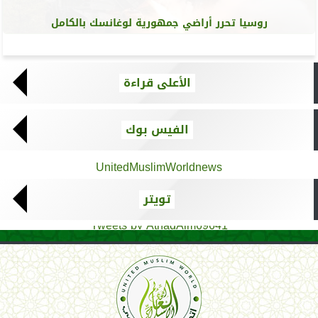
روسيا تحرر أراضي جمهورية لوغانسك بالكامل
الأعلى قراءة
الفيس بوك
UnitedMuslimWorldnews
تويتر
Tweets by AthadAlm69641