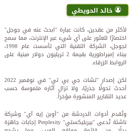
خالد الحويطي
لأكثر من عقدين، كانت عبارة "ابحث عنه في جوجل"
اختصارًا للعثور على أي شيء عبر الإنترنت، مما سمح
لجوجل، الشركة التقنية التي تأسست عام 1998،
ببناء إمبراطورية بقيمة 2 تريليون دولار مبنية على
الروابط الزرقاء.
لكن إصدار "تشات جي بي تي" في نوفمبر 2022
أحدث تحولًا جذريًا، ولا تزال آثاره ملموسة حسب
عديد التقارير المنشورة مؤخراً.
وتُقدم أدوات الدردشة من "أوبن إيه آي" وشركة
ناشئة تُدعى "بيربليكستي" Perplexity إجابات جاهزة
بدلًا من قائمة مواقع الويب، مما يشجع