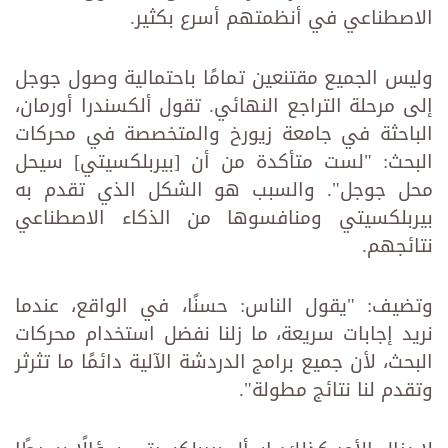
الاصطناعي في أنظمتهم أسرع بكثير.
وليس الجميع مقتنعين تمامًا باحتمالية وصول جوجل
إلى مرحلة التراجع النهائي. تقول ألكسندرا أورمان،
الباحثة في جامعة زيورخ والمتخصصة في محركات
البحث: "لست متأكدة من أن [بيربلكسيتي] سيحل
محل جوجل". والسبب هو الشكل الذي تقدم به
بيربلكسيتي ومنافسوها من الذكاء الاصطناعي
نتائجهم.
وتضيف: "يقول الناس: حسنًا، في الواقع، عندما
نريد إجابات سريعة، ما زلنا نفضل استخدام محركات
البحث، لأن جميع برامج الدردشة الآلية دائمًا ما تثرثر
وتقدم لنا نتائج مطولة".