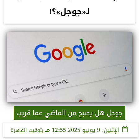
لـ«جوجل»؟!
جوجل هل يصبح من الماضي عما قريب
الإثنين، 9 يونيو 2025
12:55 مـ
بتوقيت القاهرة