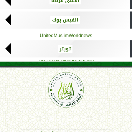
الأعلى قراءة
الفيس بوك
UnitedMuslimWorldnews
تويتر
Tweets by AthadAlm69641
اتحاد العالم الإسلامي