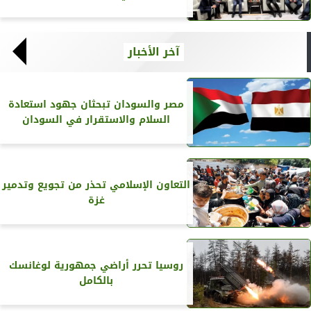
آخر الأخبار
مصر والسودان تبحثان جهود استعادة
السلام والاستقرار في السودان
التعاون الإسلامي تحذر من تجويع وتدمير
غزة
روسيا تحرر أراضي جمهورية لوغانسك
بالكامل