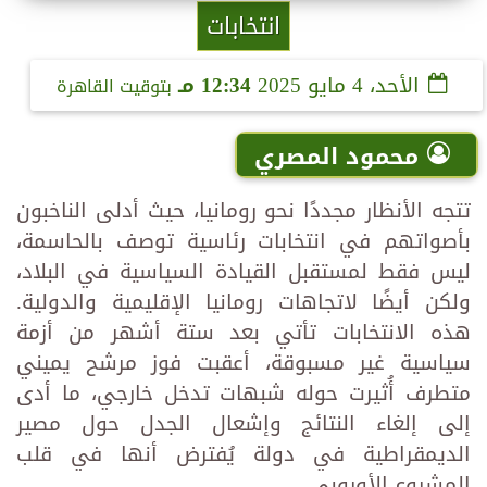
انتخابات
الأحد، 4 مايو 2025
12:34 مـ
بتوقيت القاهرة
محمود المصري
تتجه الأنظار مجددًا نحو رومانيا، حيث أدلى الناخبون
بأصواتهم في انتخابات رئاسية توصف بالحاسمة،
ليس فقط لمستقبل القيادة السياسية في البلاد،
ولكن أيضًا لاتجاهات رومانيا الإقليمية والدولية.
هذه الانتخابات تأتي بعد ستة أشهر من أزمة
سياسية غير مسبوقة، أعقبت فوز مرشح يميني
متطرف أُثيرت حوله شبهات تدخل خارجي، ما أدى
إلى إلغاء النتائج وإشعال الجدل حول مصير
الديمقراطية في دولة يُفترض أنها في قلب
المشروع الأوروبي.