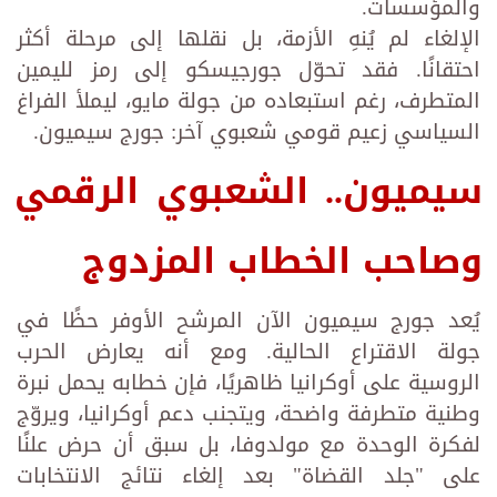
والمؤسسات.
الإلغاء لم يُنهِ الأزمة، بل نقلها إلى مرحلة أكثر
احتقانًا. فقد تحوّل جورجيسكو إلى رمز لليمين
المتطرف، رغم استبعاده من جولة مايو، ليملأ الفراغ
السياسي زعيم قومي شعبوي آخر: جورج سيميون.
سيميون.. الشعبوي الرقمي
وصاحب الخطاب المزدوج
يُعد جورج سيميون الآن المرشح الأوفر حظًا في
جولة الاقتراع الحالية. ومع أنه يعارض الحرب
الروسية على أوكرانيا ظاهريًا، فإن خطابه يحمل نبرة
وطنية متطرفة واضحة، ويتجنب دعم أوكرانيا، ويروّج
لفكرة الوحدة مع مولدوفا، بل سبق أن حرض علنًا
على "جلد القضاة" بعد إلغاء نتائج الانتخابات