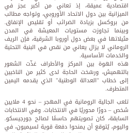
اقتصادية عميقة، إذ تعاني من أكبر عجز في
الميزانية بين دول الاتحاد الأوروبي، وتواجه مطالب
من بروكسل بزيادة الضرائب أو تقليص الإنفاق.
وبينما تجاوزت مستويات المعيشة في المدن
مثيلاتها في بعض دول أوروبا الشرقية، فإن الريف
الروماني لا يزال يعاني من نقص في البنية التحتية
والخدمات الأساسية.
هذه الهوة بين المركز والأطراف غذّت الشعور
بالتهميش، ورسّخت الحاجة لدى كثير من الناخبين
إلى خطاب "العدالة الوطنية" الذي يقدمه اليمين
المتطرف.
تلعب الجالية الرومانية في المهجر – نحو 4 ملايين
شخص – دورًا محوريًا في الانتخابات. وفي الانتخابات
السابقة، كان تصويتهم حاسمًا لصالح جورجيسكو.
واليوم، يُتوقع أن يمنحوا دفعة قوية لسيميون، في