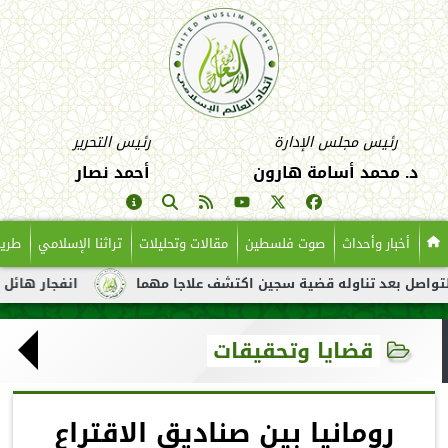
رئيس مجلس الإدارة
رئيس التحرير
د. محمد أسامة هارون
أحمد نصار
أخبار وأحداث
صوت فلسطين
مقالات وتحليلات
تراثنا الإسلامي
طريق
تناوله قضية سجين اكتشف علاجا مهما
انفجار هائل لناقلة نفط قبا
قضايا وتحقيقات
رومانيا بين صناديق الاقتراع