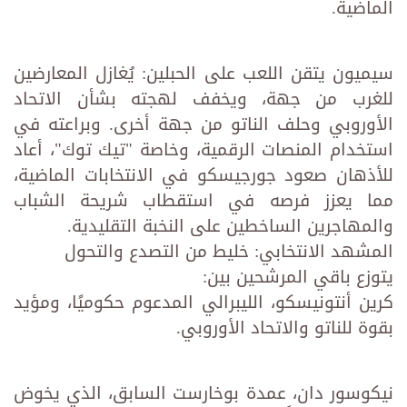
الماضية.
سيميون يتقن اللعب على الحبلين: يُغازل المعارضين
للغرب من جهة، ويخفف لهجته بشأن الاتحاد
الأوروبي وحلف الناتو من جهة أخرى. وبراعته في
استخدام المنصات الرقمية، وخاصة "تيك توك"، أعاد
للأذهان صعود جورجيسكو في الانتخابات الماضية،
مما يعزز فرصه في استقطاب شريحة الشباب
والمهاجرين الساخطين على النخبة التقليدية.
المشهد الانتخابي: خليط من التصدع والتحول
يتوزع باقي المرشحين بين:
كرين أنتونيسكو، الليبرالي المدعوم حكوميًا، ومؤيد
بقوة للناتو والاتحاد الأوروبي.
نيكوسور دان، عمدة بوخارست السابق، الذي يخوض