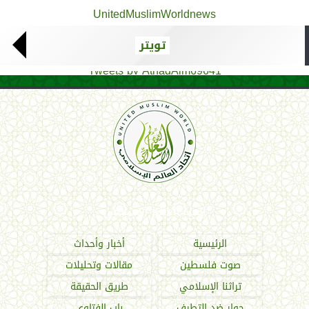
UnitedMuslimWorldnews
تويتر
Tweets by AthadAlm69641
اتحاد العالم الإسلامي
الرئيسية
أخبار وأحداث
صوت فلسطين
مقالات وتحليلات
تراثنا الإسلامي
طريق الحقيقة
حوار ضد التطرف
باب الفتاوى