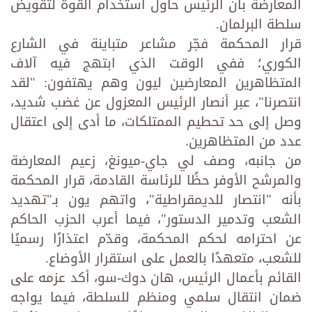
المعارضة بأن الرئيس حاول استخدام القوة لتقويض
سلطة البرلمان.
قرار المحكمة فجّر مشاعر متباينة في الشارع
الكوري؛ ففي الوقت الذي ابتهج فيه آلاف
المتظاهرين المعارضين ليون وهم يهتفون: "لقد
انتصرنا"، عبر أنصار الرئيس المعزول عن غضب شديد،
وصل إلى حد تحطيم الممتلكات، ما أدى إلى اعتقال
عدد من المتظاهرين.
من جانبه، وصف لي جاي-ميونغ، زعيم المعارضة
والمرشح الأوفر حظًا للرئاسة القادمة، قرار المحكمة
بأنه "انتصار للديمقراطية"، واتهم يون بـ"تهديد
الشعب وتدمير الدستور"، فيما أعرب الحزب الحاكم
عن احترامه لحكم المحكمة، وقدّم اعتذارًا رسميًا
للشعب، متعهدًا بالعمل على استقرار الأوضاع.
القائم بأعمال الرئيس، هان دوك-سو، أكد عزمه على
ضمان انتقال سلمي ومنظم للسلطة، فيما يواجه