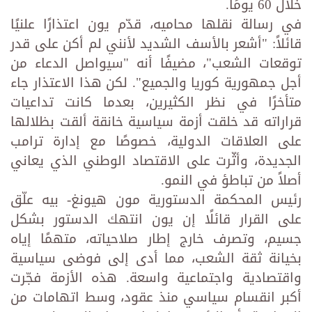
خلال 60 يومًا.
في رسالة نقلها محاميه، قدّم يون اعتذارًا علنيًا
قائلاً: "أشعر بالأسف الشديد لأنني لم أكن على قدر
توقعات الشعب"، مضيفًا أنه "سيواصل الدعاء من
أجل جمهورية كوريا والجميع". لكن هذا الاعتذار جاء
متأخرًا في نظر الكثيرين، بعدما كانت تداعيات
قراراته قد خلقت أزمة سياسية خانقة ألقت بظلالها
على العلاقات الدولية، خصوصًا مع إدارة ترامب
الجديدة، وأثّرت على الاقتصاد الوطني الذي يعاني
أصلاً من تباطؤ في النمو.
رئيس المحكمة الدستورية مون هيونغ- بيه علّق
على القرار قائلًا إن يون انتهك الدستور بشكل
جسيم، وتصرف خارج إطار صلاحياته، متهمًا إياه
بخيانة ثقة الشعب، مما أدى إلى فوضى سياسية
واقتصادية واجتماعية واسعة. هذه الأزمة فجّرت
أكبر انقسام سياسي منذ عقود، وسط اتهامات من