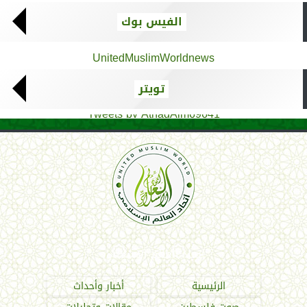
الفيس بوك
UnitedMuslimWorldnews
تويتر
Tweets by AthadAlm69641
اتحاد العالم الإسلامي
الرئيسية
أخبار وأحداث