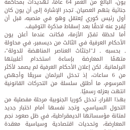
يون، البالغ من العمر 64 عامًا، تهديدات بمحاكمة
جنائية بتهم العصيان. تجدر الإشارة إلى أن يون كان
أول رئيس كوري يُعتقل وهو في منصبه، قبل أن
يُفرج عنه لاحقًا بعد إسقاط مذكرة التوقيف.
أما لحظة تفجّر الأزمة، فكانت عندما أعلن يون
الأحكام العرفية في الثالث من ديسمبر، في محاولة
ـ بحسبه ـ لـ"اجتثاث العناصر المناهضة للدولة"،
متهمًا المعارضة بإساءة استخدام أغلبيتها
البرلمانية. لكن إعلان الأحكام العرفية لم يصمد لأكثر
من 6 ساعات، إذ تدخل البرلمان سريعًا وأجهض
المرسوم، ما أطلق سلسلة من التحركات القانونية
انتهت بعزله رسميًا.
بهذا القرار، تدخل كوريا الجنوبية مرحلة مفصلية من
التحول السياسي، وتجد نفسها أمام اختبار جديد
لمتانة مؤسساتها الديمقراطية، في ظل صعود نجم
المعارضة، وتحديات اقتصادية وسياسية معقدة