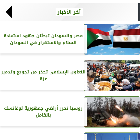
آخر الأخبار
مصر والسودان تبحثان جهود استعادة
السلام والاستقرار في السودان
التعاون الإسلامي تحذر من تجويع وتدمير
غزة
روسيا تحرر أراضي جمهورية لوغانسك
بالكامل