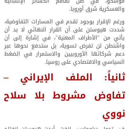
موسكو، في ظل تفاقم الخسائر الإنسانية
والعسكرية شرق أوروبا.
ورغم الإقرار بوجود تقدم في المسارات التفاوضية،
شددت هيوستن على أن القرار النهائي لا بد أن
يأتي من "الأطراف المعنية"، في إشارة إلى أن
واشنطن لن تفرض تسوية، بل ستدفع نحوها عبر
دعم شركائها الأوروبيين والاستمرار في الضغط
السياسي والاقتصادي على روسيا.
ثانياً: الملف الإيراني –
تفاوض مشروط بلا سلاح
نووي
في تحول دبلوماسي لافت، أبدت هيوستن انفتاح