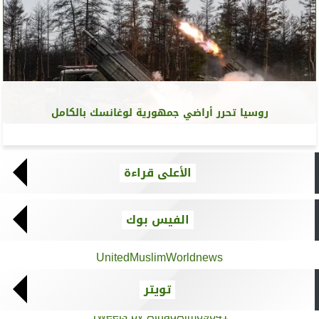
روسيا تحرر أراضي جمهورية لوغانسك بالكامل
الأعلى قراءة
الفيس بوك
UnitedMuslimWorldnews
تويتر
Tweets by AthadAlm69641