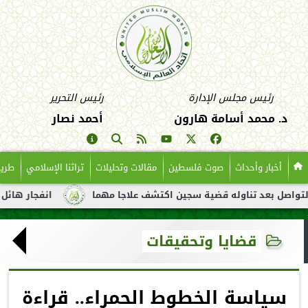
رئيس مجلس الإدارة
رئيس التحرير
د. محمد أسامة هارون
أحمد نصار
أخبار وأحداث
صوت فلسطين
مقالات وتحليلات
تراثنا الإسلامي
طريق
د تناوله قضية سجين اكتشف علاجا مهما
انفجار هائل لناقلة نفط ق
قضايا وتحقيقات
سياسة الخطوط الحمراء.. قراءة