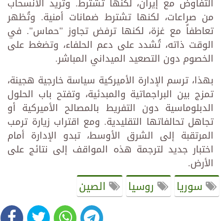
التفاوض مع إيران، لكنها تشترط. وتريد الانسحاب
من صراعات، لكنها تشترط ضمانات أمنية. وتُظهر
تعاطفاً مع غزة، لكنها ترفض تجاوز "حماس". في
الوقت ذاته، تُشدد على دعم الحلفاء، وتضغط على
الخصوم دون التصعيد الميداني المباشر.
بهذا، ترسم الإدارة الأميركية سياسة خارجية هجينة،
تمزج بين البراجماتية والمبدئية، وتفتح باب الحلول
الدبلوماسية دون التفريط بالمصالح الأميركية أو
تجاهل تحالفاتها التقليدية. ومع اقتراب زيارة ترمب
المرتقبة إلى الشرق الأوسط، تبدو الإدارة أمام
اختبار جديد لترجمة هذه المواقف إلى نتائج على
الأرض.
سوريا
روسيا
الصين