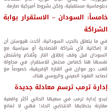
دبلوماسية مستقبلية، ولكن بشروط أميركية صارمة.
خامساً: السودان – الاستقرار بوابة
الشراكة
في ما يتعلق بالحرب السودانية، أكدت هيوستن أن
لا إمكانية لأي شراكة اقتصادية أو سياسية مع
السودان قبل وقف إطلاق النار. وتُقدّم واشنطن
نفسها هنا كضامن محتمل للاستقرار، في محاولة
للعب دور موازن في القارة الإفريقية، خصوصاً مع
تصاعد النفوذ الصيني والروسي هناك.
إدارة ترمب ترسم معادلة جديدة
تبدو إدارة ترمب في سعيها الحالي أكثر واقعية
مقارنة بخطابها الانتخابي الحاد؛ فهي لا تمانع