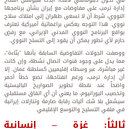
إدارة ترمب على مفاوضات مع إيران بشأن برنامجها
النووي، شرط أن لا تسعى طهران إلى امتلاك سلاح
نووي. هذا التوجه يعكس براغماتية أميركية تعترف
بواقع البرنامج النووي المدني الإيراني، مع رفضٍ
حازم لأي تطور يمكن أن يقود إلى التسلح النووي.
ووصفت الجولات التفاوضية السابقة بأنها "بنّاءة"،
مما يدل على وجود قنوات اتصال نشطة، وإن كانت
غير مباشرة، عبر وسطاء إقليميين كسلطنة عمان. إلا
أن إدارة ترمب، ورغم انفتاحها، تضع خطاً أحمر
واضحاً عند نقطة تطوير الصواريخ الباليستية
وتخصيب اليورانيوم، ما يعني أن أي اتفاق مستقبلي
سيشمل بلا شك آليات رقابة صارمة وتنازلات إيرانية
في ملفي التسليح والتوسع الإقليمي.
ثالثاً: غزة – إنسانية