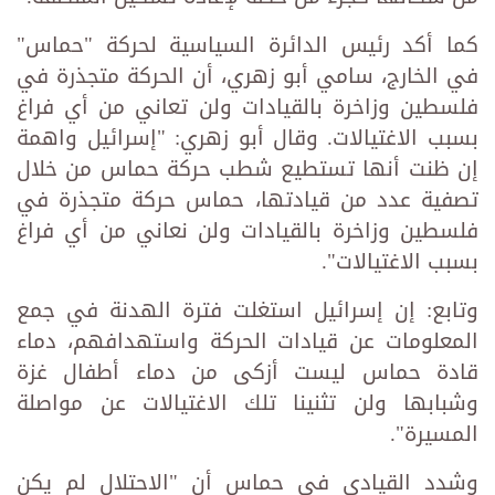
كما أكد رئيس الدائرة السياسية لحركة "حماس"
في الخارج، سامي أبو زهري، أن الحركة متجذرة في
فلسطين وزاخرة بالقيادات ولن تعاني من أي فراغ
بسبب الاغتيالات. وقال أبو زهري: "إسرائيل واهمة
إن ظنت أنها تستطيع شطب حركة حماس من خلال
تصفية عدد من قيادتها، حماس حركة متجذرة في
فلسطين وزاخرة بالقيادات ولن نعاني من أي فراغ
بسبب الاغتيالات".
وتابع: إن إسرائيل استغلت فترة الهدنة في جمع
المعلومات عن قيادات الحركة واستهدافهم، دماء
قادة حماس ليست أزكى من دماء أطفال غزة
وشبابها ولن تثنينا تلك الاغتيالات عن مواصلة
المسيرة".
وشدد القيادي في حماس أن "الاحتلال لم يكن