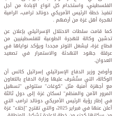
الفلسطيني، واستخدام كل انواع الإبادة من أجل
تنفيذ خطة الرئيس الأمريكي دونالد ترامب، الرامية
لهجرة أهل غزة من أرضهم .
كما قامت سلطات الاحتلال الإسرائيلي بإعلان عن
تدشين وكالة للهجرة الطوعية للفلسطينيين من
قطاع غزة، ليشعل التوتر مجددا ويؤكد نواياها في
عرقلة جهود التهدئة والاستمرار في تصعيد
العدوان.
وأوضح وزير الدفاع الإسرائيلي إسرائيل كاتس أن
الوكالة، التي ستُشرف عليها وزارة الدفاع بالتعاون
مع أجهزة أمنية مثل "كوغات" ستتولى "تسهيل
المرور الآمن والمنظم" لسكان غزة إلى دول ثالثة
في إطار رؤية الرئيس الأمريكي دونالد ترامب التي
أعلن عنها في فبراير 2025، والتي تقترح "إخلاء" غزة
من سكانها كجزء من خطة لإعادة تشكيل المنطقة.