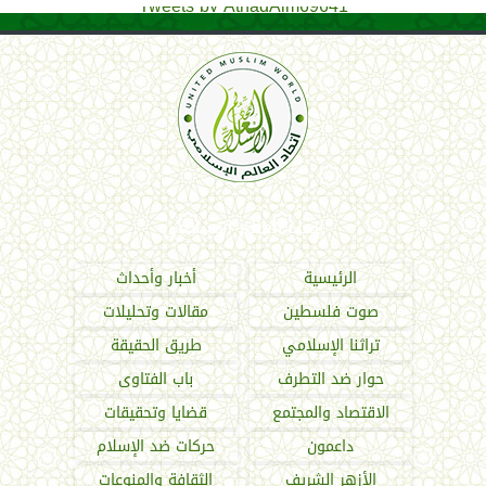
Tweets by AthadAlm69641
اتحاد العالم الإسلامي
الرئيسية
أخبار وأحداث
صوت فلسطين
مقالات وتحليلات
تراثنا الإسلامي
طريق الحقيقة
حوار ضد التطرف
باب الفتاوى
الاقتصاد والمجتمع
قضايا وتحقيقات
داعمون
حركات ضد الإسلام
الأزهر الشريف
الثقافة والمنوعات