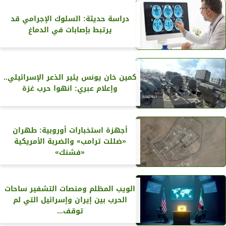
دراسة حديثة: السلوك الإجرامي قد
يرتبط بإصابات في الدماغ
كمين خان يونس يثير الذعر الإسرائيلي..
وإعلام عبري: انهوا حرب غزة
أجهزة استخبارات أوروبية: طهران
«ضللت ترامب» والضربة الأمريكية
«فشنك»
الويب المظلم ومنصات التشفير ساحات
الحرب بين إيران وإسرائيل التي لم
توقف...