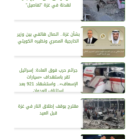
لهدنة في غزة ”تفاصيل”
بشأن غزة.. اتصال هاتفي بين وزير
الخارجية المصري ونظيره الكويتي
جرائم حرب فوق العادة: إسرائيل
تقر باستهداف «سيارات
الإسعاف».. واستشهاد 921 بعد
استئناف العدوان
مقترح بوقف إطلاق النار في غزة
قبل العيد