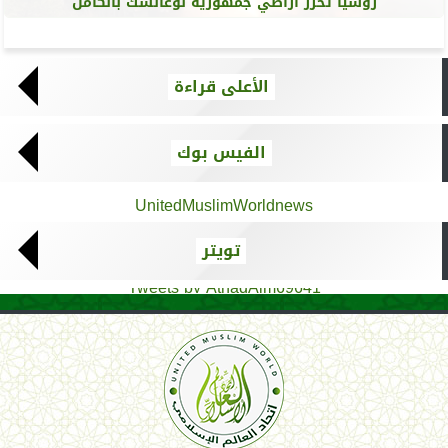
روسيا تحرر أراضي جمهورية لوغانسك بالكامل
الأعلى قراءة
الفيس بوك
UnitedMuslimWorldnews
تويتر
Tweets by AthadAlm69641