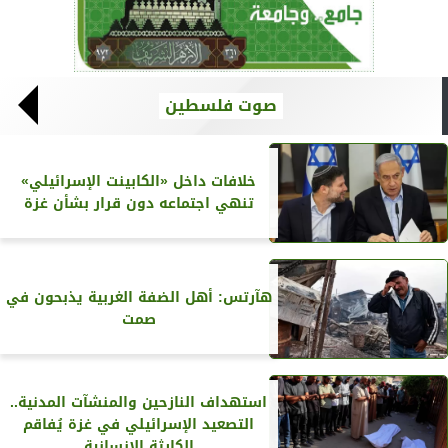
صوت فلسطين
خلافات داخل «الكابينت الإسرائيلي»
تنهي اجتماعه دون قرار بشأن غزة
هآرتس: أهل الضفة الغربية يذبحون في
صمت
استهداف النازحين والمنشآت المدنية..
التصعيد الإسرائيلي في غزة يُفاقم
الكارثة الإنسانية