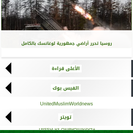
روسيا تحرر أراضي جمهورية لوغانسك بالكامل
الأعلى قراءة
الفيس بوك
UnitedMuslimWorldnews
تويتر
Tweets by AthadAlm69641