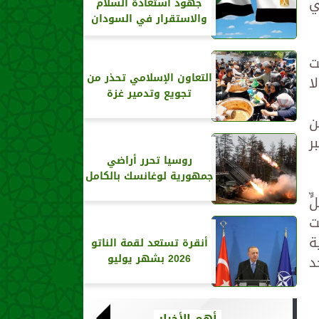
ي
جهود استعادة السلام
والاستقرار في السودان
ت
التعاون الإسلامي تحذر من
ا
تجويع وتدمير غزة
ن
ر
روسيا تحرر أراضي
جمهورية لوغانسك بالكامل
 120 ألف مصلٍّ
ت
ة
أنقرة تستعد لقمة الناتو
د
2026 بشهر يوليو
أهم الأخبار