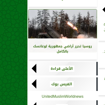
روسيا تحرر أراضي جمهورية لوغانسك
بالكامل
الموسم السياحي لعيد الفطر 2025..
الأعلى قراءة
الفيس بوك
UnitedMuslimWorldnews