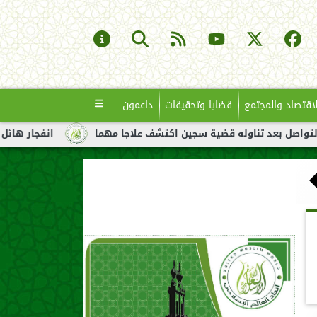
لاقتصاد والمجتمع
قضايا وتحقيقات
داعمون
ناوله قضية سجين اكتشف علاجا مهما
انفجار هائل لناقلة نفط قبال