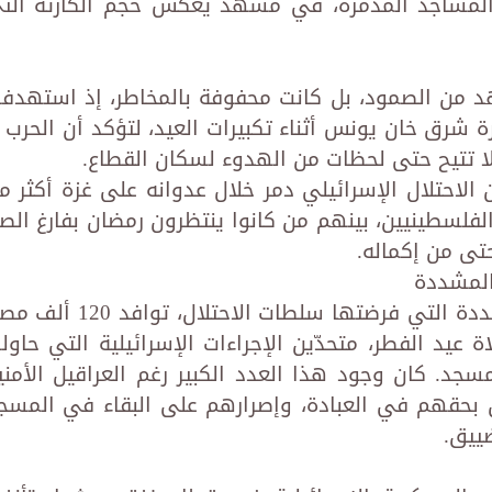
لمساجد المدمرة، في مشهد يعكس حجم الكارثة الت
د من الصمود، بل كانت محفوفة بالمخاطر، إذ استهدف
رة شرق خان يونس أثناء تكبيرات العيد، لتؤكد أن الحرب ل
لا تتيح حتى لحظات من الهدوء لسكان القطاع.
الاحتلال الإسرائيلي دمر خلال عدوانه على غزة أكثر م
الفلسطينيين، بينهم من كانوا ينتظرون رمضان بفارغ الصب
تى من إكماله.
المشددة
في القدس المحتلة، ورغم القيود المشددة التي فرضتها سلطات الاحتلال، توافد
 عيد الفطر، متحدّين الإجراءات الإسرائيلية التي حاول
جد. كان وجود هذا العدد الكبير رغم العراقيل الأمني
بحقهم في العبادة، وإصرارهم على البقاء في المسج
ييق.