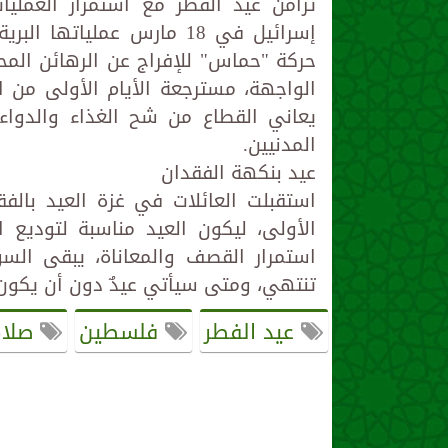
تزامن عيد الفطر مع استمرار العملي
إسرائيل في 18 مارس عملي
حركة "حماس" للإفراج عن الرهائن المح
الواجهة، مسترجعة الأيام الأولى من الح
يعاني القطاع من شح الغذاء والدواء
المدنيين.
عيد بنكهة الفقدان
استقبلت العائلات في غزة العيد بالف
الأولى، ليكون العيد مناسبة لتوديع ا
استمرار القصف والمعاناة، يبقى الس
تنتهي، ومتى سيأتي عيدٌ دون أن يكون م
عيد الفطر
فلسطين
صلاة