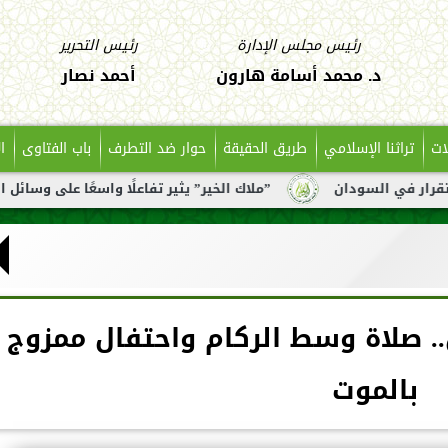
رئيس مجلس الإدارة
رئيس التحرير
د. محمد أسامة هارون
أحمد نصار
ات
تراثنا الإسلامي
طريق الحقيقة
حوار ضد التطرف
باب الفتاوى
ا
ان
”ملاك الخير” يثير تفاعلًا واسعًا على وسائل التواصل بعد ت
 صلاة وسط الركام واحتفال ممزوج
بالموت