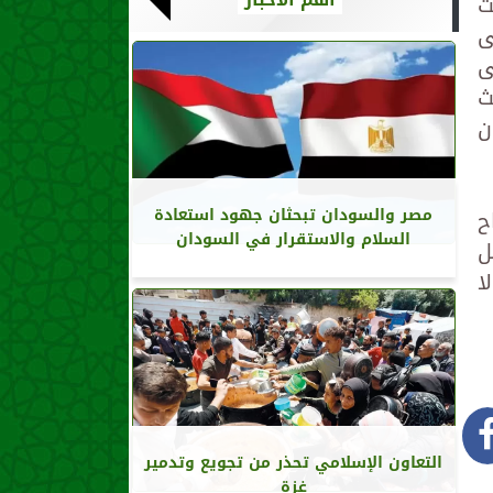
ت
ى
ى
ث
ن
ح
مصر والسودان تبحثان جهود استعادة
السلام والاستقرار في السودان
ل
ا
التعاون الإسلامي تحذر من تجويع وتدمير
غزة