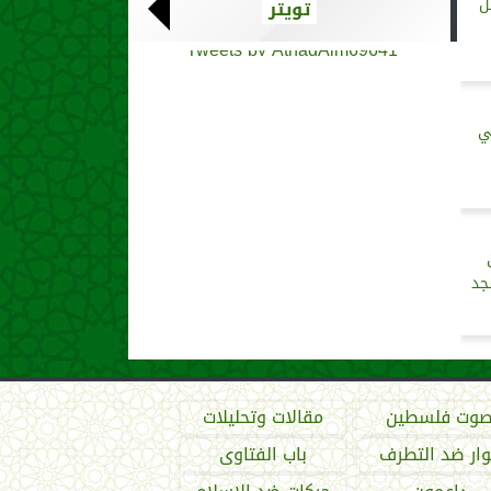
ل
تويتر
Tweets by AthadAlm69641
ي
جد
وت فلسطين
مقالات وتحليلات
ار ضد التطرف
باب الفتاوى