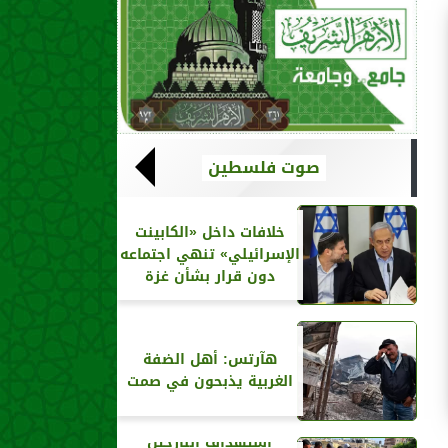
صوت فلسطين
خلافات داخل «الكابينت
الإسرائيلي» تنهي اجتماعه
دون قرار بشأن غزة
هآرتس: أهل الضفة
الغربية يذبحون في صمت
استهداف النازحين