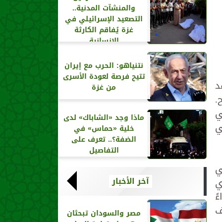
والمنشآت المدنية..
التصعيد الإسرائيلي في
غزة يُفاقم الكارثة
الإنسانية
نتنياهو: الحرب مع إيران
تتيح فرصة لعودة الأسرى
د
من غزة
.
ي
ماذا وجد «الشاباك» لدى
ي
خلية «حماس» في
الضفة؟.. تعرف على
التفاصيل
ي
آخر الأخبار
ي
ً
ف
مصر والسودان تبحثان