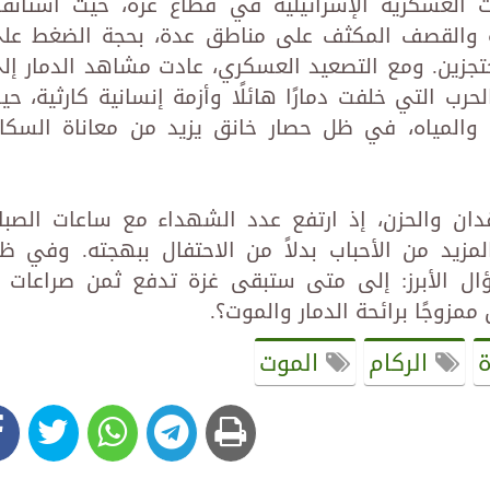
ات العسكرية الإسرائيلية في قطاع غزة، حيث استأنف
اتها البرية والقصف المكثف على مناطق عدة، بحجة الضغط عل
تجزين. ومع التصعيد العسكري، عادت مشاهد الدمار إل
رب التي خلفت دمارًا هائلًا وأزمة إنسانية كارثية، حي
 والمياه، في ظل حصار خانق يزيد من معاناة السكا
قدان والحزن، إذ ارتفع عدد الشهداء مع ساعات الصبا
لمزيد من الأحباب بدلاً من الاحتفال ببهجته. وفي ظ
ؤال الأبرز: إلى متى ستبقى غزة تدفع ثمن صراعات ل
مزوجًا برائحة الدمار والموت؟.
الركام
الموت