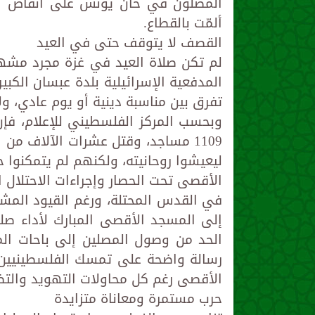
المصلون في خان يونس على أنقاض ا
ألمّت بالقطاع.
القصف لا يتوقف حتى في العيد
لم تكن صلاة العيد في غزة مجرد مشه
المدفعية الإسرائيلية بلدة عبسان الكبي
تفرق بين مناسبة دينية أو يوم عادي، و
وبحسب المركز الفلسطيني للإعلام، فإن 
1109 مساجد، وقتل عشرات الآلاف من 
ليعيشوا روحانيته، ولكنهم لم يتمكنوا ح
الأقصى تحت الحصار وإجراءات الاحتلال 
إلى المسجد الأقصى المبارك لأداء صلاة
الحد من وصول المصلين إلى باحات المس
رسالة واضحة على تمسك الفلسطينيين 
الأقصى رغم كل محاولات التهويد والتض
حرب مستمرة ومعاناة متزايدة