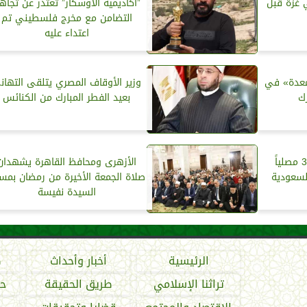
 غزة قبل
”أكاديمية الأوسكار” تعتذر عن تجاه
التضامن مع مخرج فلسطيني تم
اعتداء عليه
معدة» في
وزير الأوقاف المصري يتلقى التهان
رك
بعيد الفطر المبارك من الكنائس
تهيئة 15948جامعاً و 3939 مصلياً
الأزهرى ومحافظ القاهرة يشهدان
السعودية
صلاة الجمعة الأخيرة من رمضان بمس
السيدة نفيسة
الرئيسية
أخبار وأحداث
ص
تراثنا الإسلامي
طريق الحقيقة
حو