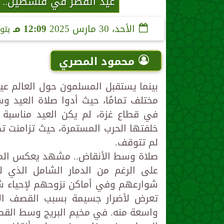
عيد الفطر في فلسطين.. ص
الأحد، 30 مارس 2025
12:09 مـ
بتو
محمود المصري
بينما يستقبل المسلمون حول العالم عي
مختلف تمامًا، حيث أدوا صلاة العيد و
في قطاع غزة، لم يكن العيد مناسبة لل
خلفتها الحرب المستمرة، حيث تزامنت تك
لم تتوقف.
صلاة وسط الأنقاض.. مشهد يعكس الم
على الرغم من الدمار الشامل الذي ل
شوارعهم وفي أماكن نزوحهم لإحياء شعي
تعرض لأضرار جسيمة بسبب القصف الإس
واسعة منه. في مخيم البريج وسط القطا