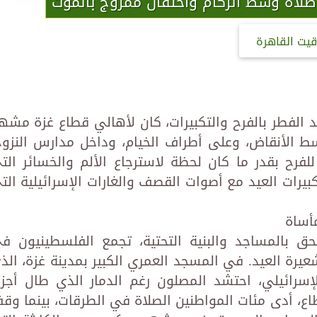
لاة وسط الركام واحتفال ممزوج بالموت
قيت القاهرة
د الفطر بالفرح والتكبيرات، كان لأهالي قطاع غزة مشه
سط الأنقاض، وعلى أطراف الخيام، وداخل مدارس النزوح
فرح بقدر ما كان لحظة لاسترجاع الألم والخسائر الت
بيرات العيد مع أصوات القصف والغارات الإسرائيلية الت
أساة
حق بالمساجد والبنية التحتية، تجمع الفلسطينيون ف
رة العيد. في المسجد العمري الكبير بمدينة غزة، الذ
رائيلي، احتشد المصلون رغم الدمار الذي طال أجزاء
ع، أدى مئات المواطنين الصلاة في الطرقات، بينما وق