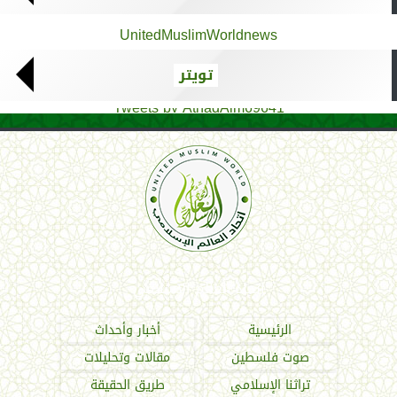
UnitedMuslimWorldnews
تويتر
Tweets by AthadAlm69641
اتحاد العالم الإسلامي
الرئيسية
أخبار وأحداث
صوت فلسطين
مقالات وتحليلات
تراثنا الإسلامي
طريق الحقيقة