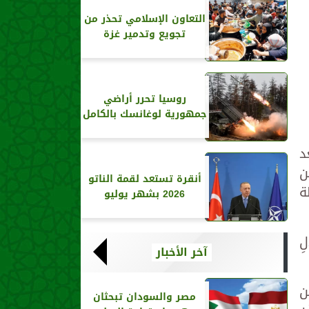
التعاون الإسلامي تحذر من
تجويع وتدمير غزة
روسيا تحرر أراضي
جمهورية لوغانسك بالكامل
د
ن
أنقرة تستعد لقمة الناتو
ة
2026 بشهر يوليو
ِ
آخر الأخبار
ن
مصر والسودان تبحثان