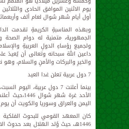
وخمسة وعشرين ميلاديًّا هو المتمم لشه
يوم الاثنين الموافق الحادى والثلاثي
أول أيام شهر شوال لعام ألف وأربعمائة 
وبهذه المناسبةِ الكريمةِ تقدمت الد
الجمهورية، متمنية له دوام الصحة و
ولجميع رؤساءِ الدولِ العربيةِ والإسلا
داعين اللهَ سبحانه وتعالى أن يُعيدَ على
والخيرِ والبركات والأمنِ والسلام، وهو نع
7 دول عربية تعلن غدا العيد
بينما أعلنت 7 دول عربية، الي
الأحد غرة شهر
اليمن والعراق وسوريا والكويت أن يوم غد
كان المعهد القومي للبحوث الفلكية 