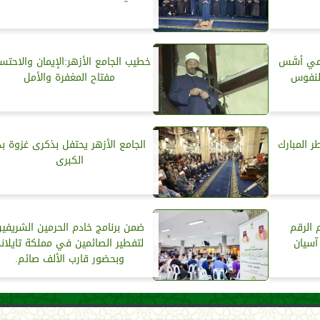
مي أسَّس
خطيب الجامع الأزهر:الإيمان والاحتس
النفوس
مفتاح المغفرة والأمل
ر المبارك
الجامع الأزهر يحتفل بذكرى غزوة بد
الكبرى
 الرقم
ضمن برنامج خادم الحرمين الشريفي
آسيان
لتفطير الصائمين في مملكة تايلاند
وبحضور قارب الألف صائم.