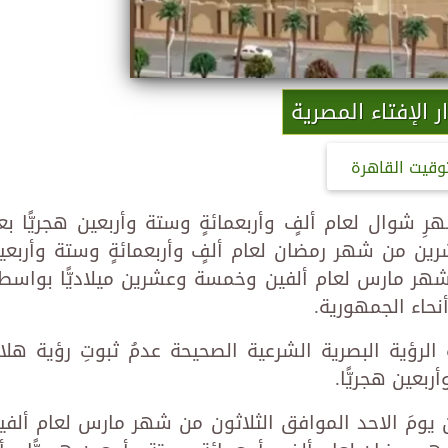
ر الإفتاء المصرية
وقيت القاهرة
هرِ شوال لعام ألفٍ وأربعمائةٍ وستة وأربعين هجريًّا بع
ن من شهر رمضان لعام ألفٍ وأربعمائةٍ وستة وأربعي
 شهر مارس لعام ألفين وخمسة وعشرين ميلاديًّا بواسط
أنحاء الجمهورية.
لرؤية البصرية الشرعية الصحيحة عدمُ ثبوتِ رؤية هلال
بعين هجريًّا.
 أن يومَ الاحد الموافق الثلاثون من شهر مارس لعام ألفي