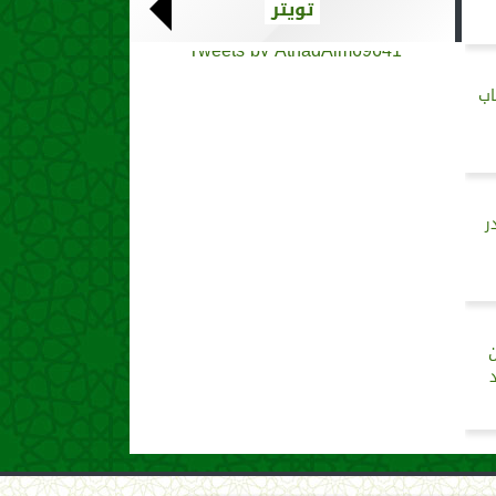
تويتر
Tweets by AthadAlm69641
اب
ر
ن