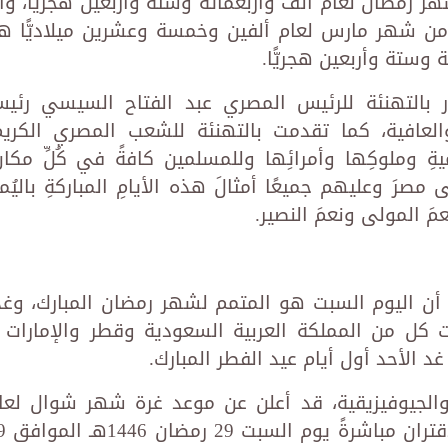
ر رمضان لعام ألف وأربعمائة وستة وأربعين هجريًّا، وأ
ن من شهر مارس لعام ألفين وخمسة وعشرين ميلاديًّا ه
وستة وأربعين هجريًّا.
ار بالتهنئة للرئيس المصري عبد الفتاح السيسي رئي
العافية، كما تقدمت بالتهنئة للشعب المصري الكريم
ميةِ وملوكِها وأمرائِها وللمسلمين كافةً في كُلِّ مكان
 مصرَ وعليهم جميعًا أمثالَ هذه الأيامِ المباركةِ باليُمن
مَ المولى ونعمَ النصير.
وم السبت، أن اليوم السبت هو المتمم لشهر رمضان المبارك، وغدً
 شوال 1446،حيث أعلنت كل من المملكة العربية السعودية وقطر والإمارات
 الأحد أول أيام عيد الفطر المبارك.
والجيوفيزيقية، قد أعلن عن موعد غرة شهر شوال لعا
1446هـ، حيث وُلد الهلال ب