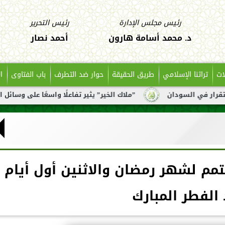
رئيس مجلس الإدارة
رئيس التحرير
د. محمد أسامة هارون
أحمد نصار
ات
تراثنا الإسلامي
طريق الحقيقة
حوار ضد التطرف
باب الفتاوى
ا
ان
”ملاك الخير” يثير تفاعلًا واسعًا على وسائل التواصل بعد 
متمم لشهر رمضان والاثنين أول أيام
 الفطر المبارك