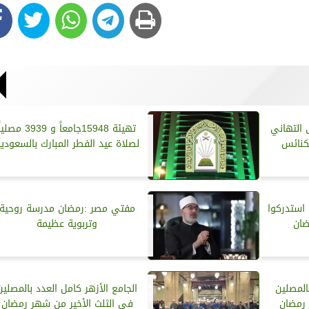
 التهاني
تهيئة 15948جامعاً و 3939 مصلي
لكنائس
لصلاة عيد الفطر المبارك بالسعودي
 استدركوا
مفتي مصر :رمضان مدرسة روحية
ضان
وتربوية عظيمة
المصلين
الجامع الأزهر كامل العدد بالمصلين
 رمضان
في الثلث الأخير من شهر رمضان