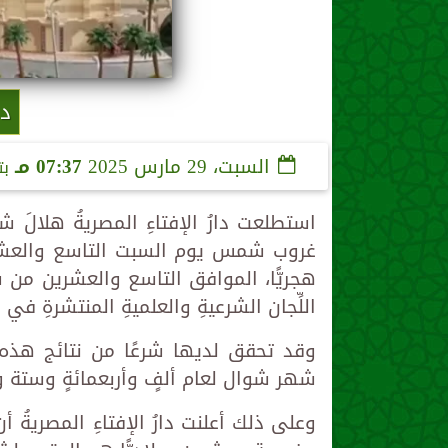
دا
السبت، 29 مارس 2025
07:37 مـ
بت
استطلعت دارُ الإفتاءِ المصريةُ هلالَ ش
غروب شمس يوم السبت التاسع والعشري
هجريًّا، الموافق التاسع والعشرين من
اللِّجان الشرعيةِ والعلميةِ المنتشرةِ في 
وقد تحقق لديها شرعًا من نتائج هذه ا
شهر شوال لعام ألفٍ وأربعمائةٍ وستة وأر
وعلى ذلك أعلنت دارُ الإفتاءِ المصريةُ