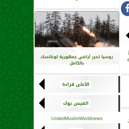
اً
روسيا تحرر أراضي جمهورية لوغانسك
ة
بالكامل
الأعلى قراءة
الفيس بوك
UnitedMuslimWorldnews