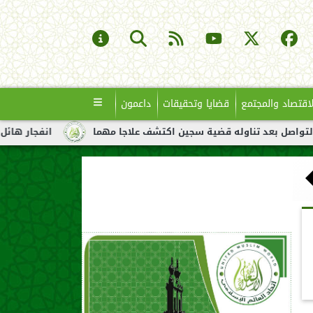
لاقتصاد والمجتمع
قضايا وتحقيقات
داعمون
تناوله قضية سجين اكتشف علاجا مهما
انفجار هائل لناقلة نفط قبال