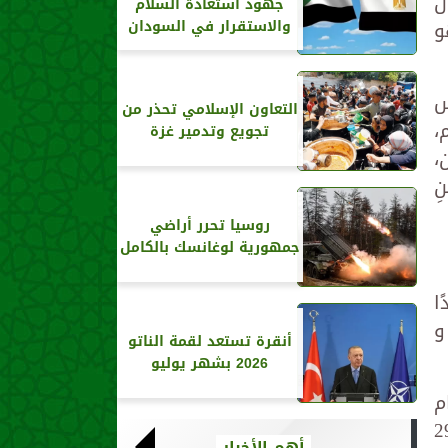
ن
جهود استعادة السلام
و
والاستقرار في السودان
س
التعاون الإسلامي تحذر من
،
تجويع وتدمير غزة
،
ِ
روسيا تحرر أراضي
جمهورية لوغانسك بالكامل
ا
 و
أنقرة تستعد لقمة الناتو
2026 بشهر يوليو
م
عد حدوث الاقتران مباشرةً يوم السبت 29 رمضان 1446هـ الموافق 29
أهم الأخبار