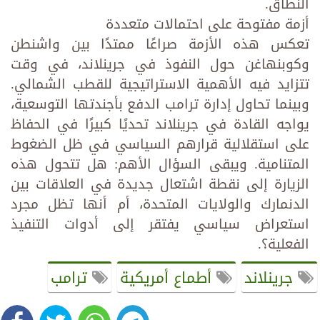
النطاق.
أزمة مفتوحة على احتمالات متعددة
تعكس هذه الأزمة صراعًا ممتدًا بين واشنطن
وكوبنهاغن حول النفوذ في جرينلاند، في وقت
تتزايد فيه الأهمية الاستراتيجية للقطب الشمالي.
وبينما تحاول إدارة ترامب الدفع بأجندتها التوسعية،
يواجه القادة في جرينلاند تحديًا كبيرًا في الحفاظ
على استقلالية قرارهم السياسي في ظل الضغوط
المتنامية. ويبقى السؤال الأهم: هل تتحول هذه
الزيارة إلى نقطة اشتعال جديدة في العلاقات بين
الدنمارك والولايات المتحدة، أم أنها تظل مجرد
استعراض سياسي يفتقر إلى أدوات التنفيذ
الفعلية؟.
جرينلاند
أطماع أمريكية
ترامب