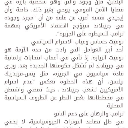
البلدين، فإن وجود والتز، وهو شخصية بارزة في
قضايا الأمن القومي، يوحي بغير ذلك، خاصة وأن
إيجيدي نفسه أعرب عن قلقه من أن "مجرد وجوده
في جرينلاند سيؤجج الاعتقاد الأمريكي بمهمة
ترامب للسيطرة على الجزيرة".
توقيت حساس وغياب الاحترام السياسي
أحد أبرز العوامل التي زادت من حدة الأزمة هو
توقيت الزيارة، إذ تأتي في أعقاب انتخابات برلمانية
في جرينلاند لم تُشكل حكومتها الجديدة بعد. ويرى
قادة سياسيون في الجزيرة، مثل ينس-فريدريك
نيلسن، أن هذه الخطوة تعكس "عدم احترام
الأمريكيين لشعب جرينلاند"، حيث تمضي واشنطن
في مخططاتها بغض النظر عن الظروف السياسية
المحلية.
ترامب والرهان على دعم الناتو
في ظل تصاعد التوترات الجيوسياسية، لا يخفي