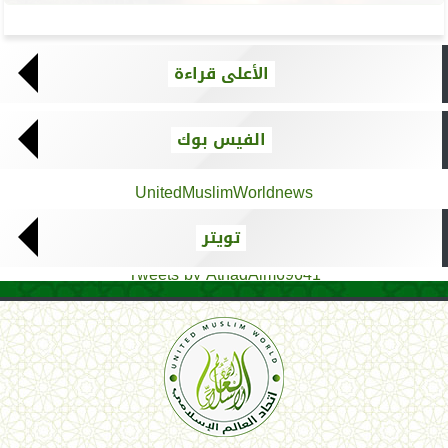
الأعلى قراءة
الفيس بوك
UnitedMuslimWorldnews
تويتر
Tweets by AthadAlm69641