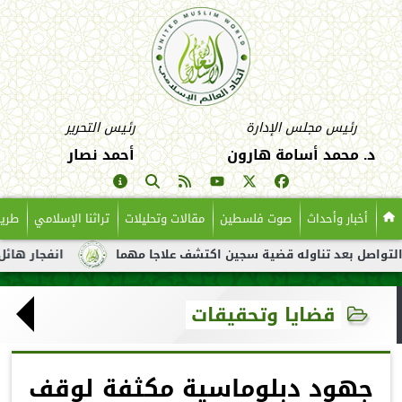
رئيس مجلس الإدارة
رئيس التحرير
د. محمد أسامة هارون
أحمد نصار
أخبار وأحداث
صوت فلسطين
مقالات وتحليلات
تراثنا الإسلامي
طريق
عد تناوله قضية سجين اكتشف علاجا مهما
انفجار هائل لناقلة نفط 
قضايا وتحقيقات
جهود دبلوماسية مكثفة لوقف