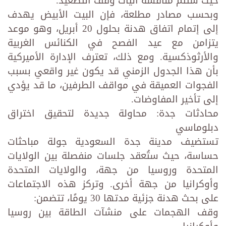
حيث ستتم مناقشة آليات وقف التصعيد.
وبحسب مصادر مطلعة، فإن البيت الأبيض يهدف
إلى إتمام اتفاق هدنة بحلول 20 أبريل، وهو موعد
يتزامن مع عيد الفصح في الكنائس الغربية
والأرثوذكسية. ومع ذلك، تعترف الإدارة الأميركية
بأن هذا الجدول الزمني قد يكون غير واقعي بسبب
الفجوات العميقة في مواقف الطرفين، ما قد يؤدي
إلى تأخير المفاوضات.
محادثات جدة: محاولة جديدة لتحقيق اختراق
دبلوماسي
تستضيف مدينة جدة السعودية جولة مباحثات
حساسة، حيث ستُعقد جلسات منفصلة بين الولايات
المتحدة وروسيا من جهة، والولايات المتحدة
وأوكرانيا من جهة أخرى. وتركز هذه الاجتماعات
على بحث هدنة جزئية مدتها 30 يومًا، تتضمن:
وقف الهجمات على منشآت الطاقة بين روسيا