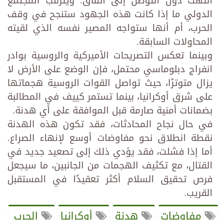
انتهت دون التوصل إلى اتفاق. ويترقب المجتمع
الدولي ما إذا كانت هذه الجهود ستنجح في وقف
الحرب، أم أنها ستواجه المصير نفسه الذي لقيته
المحاولات السابقة.
وبينما تعكس التصريحات الأميركية والروسية بوادر
انفراج دبلوماسي محتمل، فإن الوضع على الأرض لا
يزال متوترًا، حيث تواصل القوات الروسية هجماتها
على شرق أوكرانيا، بينما تستمر كييف في المطالبة
بضمانات أمنية صارمة قبل الموافقة على أي هدنة.
في حال نجاح المحادثات، فقد تكون هذه الهدنة
نقطة انطلاق نحو مفاوضات أوسع لإنهاء الصراع.
أما إذا فشلت، فقد يؤدي ذلك إلى تصعيد جديد في
القتال، مع تكثيف الهجمات من الجانبين، ما سيجعل
فرص تحقيق السلام أكثر تعقيدًا في المستقبل
القريب.
مفاوضات
هدنة
أوكرانيا
الحرب