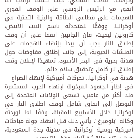
وترامب، الثلاثاء الماضي، حيث كشف ترامب أنه
اتفق مع الرئيس الروسي على الوقف الفوري
للهجمات على قطاعي الطاقة والبنية التحتية في
أوكرانيا. ووفقًا للمتحدثة باسم البيت الأبيض،
كارولين ليفيت، فإن الجانبين اتفقا على أن وقف
إطلاق النار يجب أن يبدأ بإنهاء الهجمات على
المنشآت الحيوية، إلى جانب إطلاق مفاوضات حول
هدنة بحرية في البحر الأسود، تمهيدًا لإعلان وقف
إطلاق نار كامل وتحقيق سلام دائم.
هدنة في أوكرانيا.. تحركات أميركية لإنهاء الصراع
في إطار الجهود المبذولة لإنهاء الحرب المستمرة
منذ أكثر من عامين، تسعى الولايات المتحدة إلى
التوصل إلى اتفاق شامل لوقف إطلاق النار في
أوكرانيا خلال الأسابيع المقبلة، وفقًا لما أوردته
وكالة "بلومبرغ". يأتي ذلك قبل انعقاد جولة مباحثات
أميركية روسية أوكرانية في مدينة جدة السعودية،