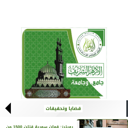
قضايا وتحقيقات
رويترز‏: قوات سورية قتلت 1500 من