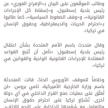
وطالب الموقّعون على البيان بـ«الإفراج الفوري» عن
رئيس بلدية إسطنبول، و«إسقاط كل الإجراءات
القانونية»، و«وقف الضغوط السياسية»، كما طالبوا
بـ«احترام الحريات والديمقراطية، وحقوق الإنسان
في تركيا».
وقال متحدث باسم الأمم المتحدة بشأن اعتقال
رئيس بلدية إسطنبول: «نأمل أن تُتبع القواعد
المعتادة للإجراءات القانونية الواجبة والقوانين في
تركيا».
وخلافاً للموقف الأوروبي الحادّ، قالت المتحدثة
باسم وزارة الخارجية الأميركية، تامي بروس: «لن
نُعلّق على عمليات صنع القرار الداخلي في أي دولة
أخرى. نُشجّع تركيا على احترام حقوق الإنسان
والتعامل مع شؤونها الداخلية على النحو اللائق».