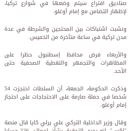
صناديق اقتراع سيتم وضعها في شوارع تركيا،
لإظهار التضامن مع إمام أوغلو.
ونشبت اشتباكات بين المحتجين والشرطة في عدة
مدن تركية في ساعة متأخرة من الخميس.
والأربعاء فرض محافظ إسطنبول حظرا على
المظاهرات والتجمهر والتغطية الصحفية حتى
الأحد.
وذكرت الحكومة، الجمعة، أن السلطات احتجزت 54
شخصا في حملة صارمة على الاحتجاجات على احتجاز
إمام أوغلو.
وقال وزير الداخلية التركي علي يرلي كايا قال منصة
"إكس"، إنه يجري التحقيق بشأن إجمالي 326 حسابا