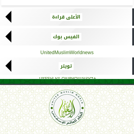
الأعلى قراءة
الفيس بوك
UnitedMuslimWorldnews
تويتر
Tweets by AthadAlm69641