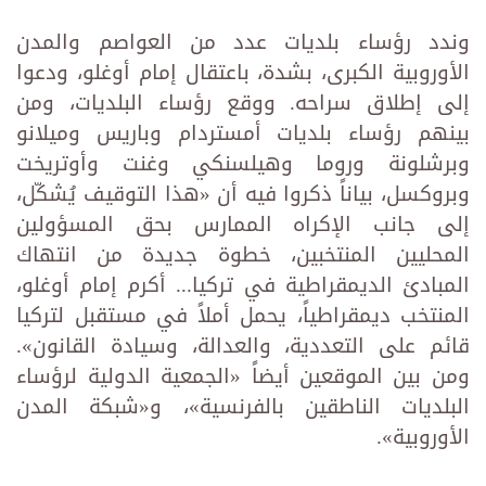
وندد رؤساء بلديات عدد من العواصم والمدن
الأوروبية الكبرى، بشدة، باعتقال إمام أوغلو، ودعوا
إلى إطلاق سراحه. ووقع رؤساء البلديات، ومن
بينهم رؤساء بلديات أمستردام وباريس وميلانو
وبرشلونة وروما وهيلسنكي وغنت وأوتريخت
وبروكسل، بياناً ذكروا فيه أن «هذا التوقيف يُشكّل،
إلى جانب الإكراه الممارس بحق المسؤولين
المحليين المنتخبين، خطوة جديدة من انتهاك
المبادئ الديمقراطية في تركيا... أكرم إمام أوغلو،
المنتخب ديمقراطياً، يحمل أملاً في مستقبل لتركيا
قائم على التعددية، والعدالة، وسيادة القانون».
ومن بين الموقعين أيضاً «الجمعية الدولية لرؤساء
البلديات الناطقين بالفرنسية»، و«شبكة المدن
الأوروبية».