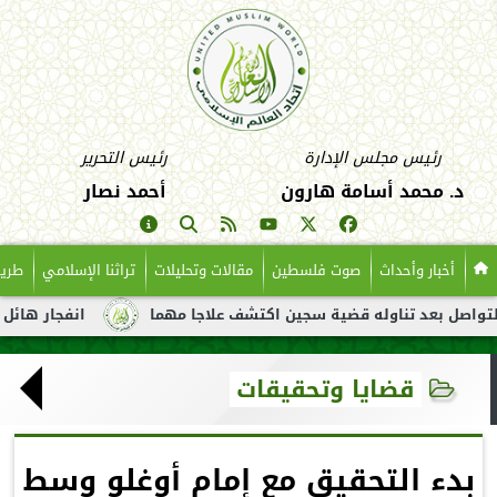
رئيس مجلس الإدارة
رئيس التحرير
د. محمد أسامة هارون
أحمد نصار
أخبار وأحداث
صوت فلسطين
مقالات وتحليلات
تراثنا الإسلامي
طريق
د تناوله قضية سجين اكتشف علاجا مهما
انفجار هائل لناقلة نفط ق
قضايا وتحقيقات
بدء التحقيق مع إمام أوغلو وسط