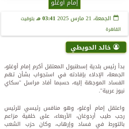
إمام أوغلو
الجمعة، 21 مارس 2025
03:41 مـ
بتوقيت
القاهرة
خالد الحويطي
بدأ رئيس بلدية إسطنبول المعتقل أكرم إمام أوغلو،
الجمعة، الإدلاء بإفادته في استجواب بشأن تهم
الفساد الموجهة إليه، حسبما أفاد مراسل "سكاي
نيوز عربية".
واعتقل إمام أوغلو، وهو منافس رئيسي للرئيس
رجب طيب أردوغان، الأربعاء، على خلفية مزاعم
بالتورط في فساد وإرهاب، وكان حزب الشعب