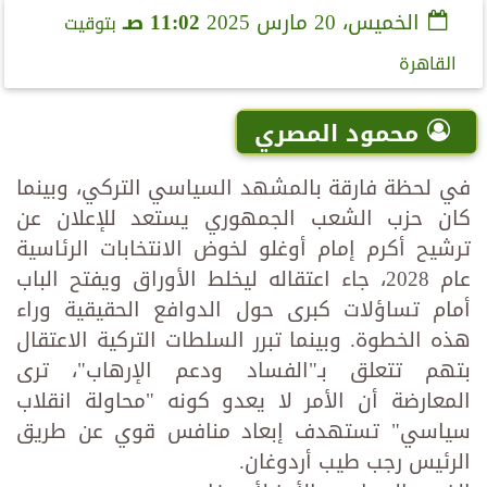
الخميس، 20 مارس 2025
11:02 صـ
بتوقيت
القاهرة
محمود المصري
في لحظة فارقة بالمشهد السياسي التركي، وبينما
كان حزب الشعب الجمهوري يستعد للإعلان عن
ترشيح أكرم إمام أوغلو لخوض الانتخابات الرئاسية
عام 2028، جاء اعتقاله ليخلط الأوراق ويفتح الباب
أمام تساؤلات كبرى حول الدوافع الحقيقية وراء
هذه الخطوة. وبينما تبرر السلطات التركية الاعتقال
بتهم تتعلق بـ"الفساد ودعم الإرهاب"، ترى
المعارضة أن الأمر لا يعدو كونه "محاولة انقلاب
سياسي" تستهدف إبعاد منافس قوي عن طريق
الرئيس رجب طيب أردوغان.