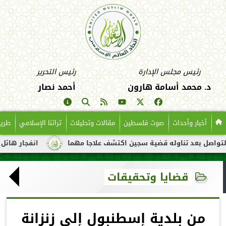
رئيس مجلس الإدارة
رئيس التحرير
د. محمد أسامة هارون
أحمد نصار
أخبار وأحداث
صوت فلسطين
مقالات وتحليلات
تراثنا الإسلامي
طريق
عد تناوله قضية سجين اكتشف علاجا مهما
انفجار هائل لناقلة نفط 
قضايا وتحقيقات
من بلدية إسطنبول إلى زنزانة