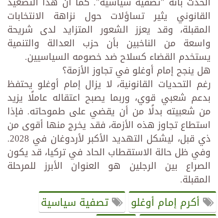
الحدث بأنه "تصفية سياسية". كما أن هذا التصعيد
القانوني يثير تساؤلات حول نزاهة الانتخابات
المقبلة، وقد يعزز الشعور المتزايد لدى شريحة
واسعة من الناخبين بأن حزب العدالة والتنمية
يستخدم القضاء كسلاح ضد خصومه السياسيين.
هل ينجح إمام أوغلو في تجاوز الأزمة؟
رغم التحديات القانونية، لا يزال إمام أوغلو يحتفظ
بدعم شعبي قوي، وربما يصبح اعتقاله عاملًا يزيد
من شعبيته بدلًا من أن يقضي على طموحاته. فإذا
استطاع تجاوز هذه الأزمة، فقد يخرج منها أقوى من
ذي قبل، ليشكل التهديد الأكبر لأردوغان في 2028.
وفي ظل حالة الاستقطاب الحاد في تركيا، قد يكون
الصراع بين الرجلين هو العنوان الأبرز للمرحلة
المقبلة.
أكرم إمام أوغلو
تصفية سياسية