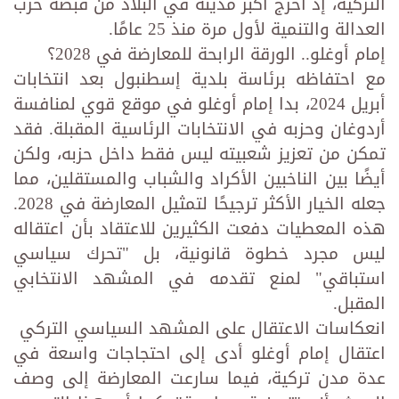
التركية، إذ أخرج أكبر مدينة في البلاد من قبضة حزب
العدالة والتنمية لأول مرة منذ 25 عامًا.
إمام أوغلو.. الورقة الرابحة للمعارضة في 2028؟
مع احتفاظه برئاسة بلدية إسطنبول بعد انتخابات
أبريل 2024، بدا إمام أوغلو في موقع قوي لمنافسة
أردوغان وحزبه في الانتخابات الرئاسية المقبلة. فقد
تمكن من تعزيز شعبيته ليس فقط داخل حزبه، ولكن
أيضًا بين الناخبين الأكراد والشباب والمستقلين، مما
جعله الخيار الأكثر ترجيحًا لتمثيل المعارضة في 2028.
هذه المعطيات دفعت الكثيرين للاعتقاد بأن اعتقاله
ليس مجرد خطوة قانونية، بل "تحرك سياسي
استباقي" لمنع تقدمه في المشهد الانتخابي
المقبل.
انعكاسات الاعتقال على المشهد السياسي التركي
اعتقال إمام أوغلو أدى إلى احتجاجات واسعة في
عدة مدن تركية، فيما سارعت المعارضة إلى وصف