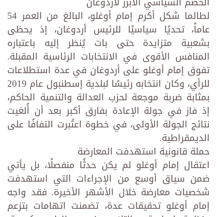
الخصم السياسي الأبرز لأردوغان
لطالما شكل أكرم إمام أوغلو، البالغ من العمر 54
عاماً، تحديًا سياسيًا للرئيس أردوغان، إذ يحظى
بشعبية متزايدة حتى بات يُنظر إليه باعتباره
المنافس الأقوى في الانتخابات الرئاسية المقبلة.
تفوق إمام أوغلو على أردوغان في عدة استطلاعات
للرأي، وكان انتخابه رئيسًا لبلدية إسطنبول عام 2019
بمثابة ضربة موجعة لحزب العدالة والتنمية الحاكم،
إذ فاز في جولة الإعادة بفارق أكبر بعد أن أُلغيت
نتائج الجولة الأولى، في خطوة اعتُبرت التفافًا على
الديمقراطية.
حملة قانونية استهدفت المعارضة
اعتقال إمام أوغلو لم يكن حدثًا منفصلًا، بل يأتي
ضمن سياق أوسع من الإجراءات التي استهدفت
شخصيات معارضة خلال الأشهر الأخيرة. فقد واجه
إمام أوغلو تحقيقات عدة، تضمنت اتهامات بتزعم