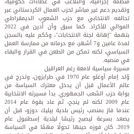
منظمة إجرامية، والتلاعب في عطاءات حكومية،
وتقديم دعم غير مباشر لحزب العمال الكردستاني عبر
تحالفه الانتخابي مع حزب الشعوب الديمقراطي
الموالي للأكراد. كما سبق وأن أُدين في 2022
بتهمة "إهانة لجنة الانتخابات"، وحُكم عليه بالسجن
لمدة عامين و7 أشهر، مع حرمانه من ممارسة العمل
السياسي، لكنه تمكن من الطعن في القرار والبقاء
في منصبه.
مسيرة سياسية لامعة رغم العراقيل
وُلد إمام أوغلو عام 1970 في طرابزون، وتدرج في
عالم الأعمال قبل أن يدخل معترك السياسة من
بوابة حزب الشعب الجمهوري. بدأ مسيرته الانتخابية
عام 2009 لكنه لم ينجح، ثم عاد بقوة عام 2014
عندما فاز بمنصب رئيس بلدية بيليك دوزو، قبل أن
يصعد بسرعة ليصبح رئيسًا لبلدية إسطنبول عام
2019. كان فوزه حينها تحولًا مهمًا في السياسة