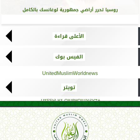
روسيا تحرر أراضي جمهورية لوغانسك بالكامل
الأعلى قراءة
الفيس بوك
UnitedMuslimWorldnews
تويتر
Tweets by AthadAlm69641