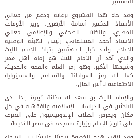
المستنير.
وقد جاء هذا المشروع برعاية ودعم من معالي
الأستاذ الدكتور أسامة الأزهري، وزير الأوقاف
المصري، والكاتب الصحفي والإعلامي معالي
الأستاذ أحمد المسلماني، رئيس الهيئة الوطنية
للإعلام، وأحد كبار المهتمين بتراث الإمام الليث
والذي أكد أن الإمام الليث هو إمام أهل مصر
وشيخها الأكبر، وهو رمز العلم والفقه والحديث،
كما أنه رمز المواطنة والتسامح والمسؤولية
الاجتماعية لرأس المال.
والإمام الليث بن سعد له مكانة كبيرة جدا لدى
الباحثين في الدراسات الإسلامية والفقهية في كل
مكان ويحرص الطلاب الإندونيسيون على التعرف
على تاريخ الإمام وزيارة مسجده في مصر القديمة.
وقد لاقت هذه الخطوة ترحيبًا واسعًا بين العلماء