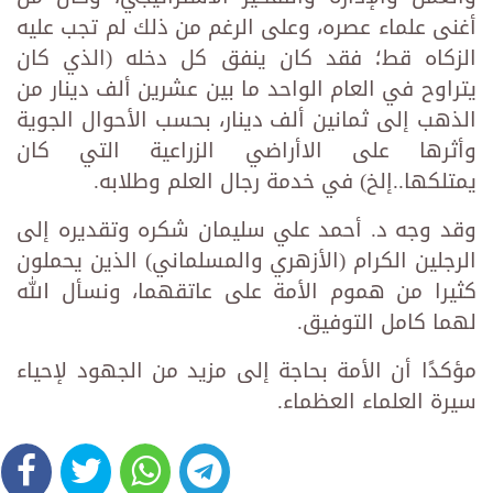
أغنى علماء عصره، وعلى الرغم من ذلك لم تجب عليه
الزكاه قط؛ فقد كان ينفق كل دخله (الذي كان
يتراوح في العام الواحد ما بين عشرين ألف دينار من
الذهب إلى ثمانين ألف دينار، بحسب الأحوال الجوية
وأثرها على الاأراضي الزراعية التي كان
يمتلكها..إلخ) في خدمة رجال العلم وطلابه.
وقد وجه د. أحمد علي سليمان شكره وتقديره إلى
الرجلين الكرام (الأزهري والمسلماني) الذين يحملون
كثيرا من هموم الأمة على عاتقهما، ونسأل الله
لهما كامل التوفيق.
مؤكدًا أن الأمة بحاجة إلى مزيد من الجهود لإحياء
سيرة العلماء العظماء.