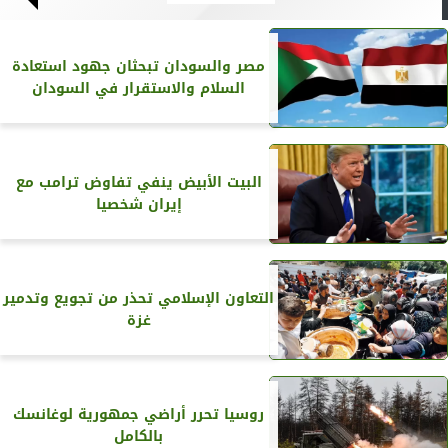
مصر والسودان تبحثان جهود استعادة
السلام والاستقرار في السودان
البيت الأبيض ينفي تفاوض ترامب مع
إيران شخصيا
التعاون الإسلامي تحذر من تجويع وتدمير
غزة
روسيا تحرر أراضي جمهورية لوغانسك
بالكامل