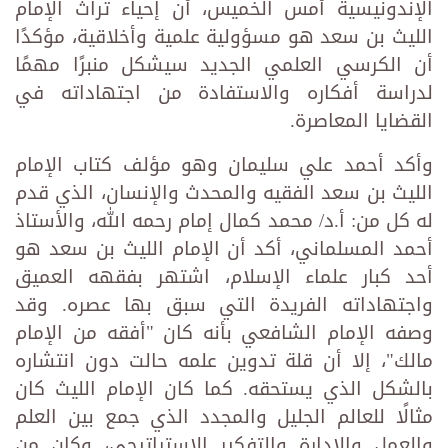
الإندونيسية أمس الخميس، أن إحياء تراث الإمام
الليث بن سعد هو مسؤولية علمية وأخلاقية، مؤكدًا
أن الكرسي العلمي الجديد سيشكل منبرًا مهمًا
لدراسة أفكاره والاستفادة من اجتهاداته في
القضايا المعاصرة.
وأكد أحمد علي سليمان وهو مؤلف كتاب الإمام
الليث بن سعد الفقيه والمحدث والإنسان، الذي قدم
له كل من: أ.د/ محمد كمال إمام رحمه الله، والأستاذ
أحمد المسلماني، أكد أن الإمام الليث بن سعد هو
أحد كبار علماء الإسلام، اشتهر بفقهه العميق
واجتهاداته الفريدة التي سبق بها عصره. وقد
وصفه الإمام الشافعي بأنه كان "أفقه من الإمام
مالك"، إلا أن قلة تدوين علمه حالت دون انتشاره
بالشكل الذي يستحقه. كما كان الإمام الليث كان
مثالًا للعالم الجليل والمجدد الذي جمع بين العلم
والعمل والإدارة والتفكير الاستراتيجي، وكان من