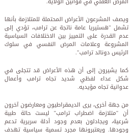
المرض العقلي في قوانين الولاية.
ويصف المشرعون الأعراض المحتملة للمتلازمة بأنها
تشمل "هستيريا عامة ناتجة عن ترامب، تؤدي إلى
عدم القدرة على التمييز بين الاختلافات السياسية
المشروعة وعلامات المرض النفسي في سلوك
الرئيس دونالد ترامب".
كما يشيرون إلى أن هذه الأعراض قد تتجلى في
شكل عداء لفظي شديد تجاه ترامب وأعمال
عدوانية تجاه مؤيديه.
من جهة أخرى، يرى الديمقراطيون ومعارضون آخرون
أن "متلازمة اضطراب ترامب" ليست حالة طبية
شرعية، ويجادلون بعدم وجود أدلة سريرية تدعم
وجودها. ويعتبرونها مجرد تسمية سياسية تهدف