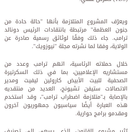
ويعرّف المشروع المتلازمة بأنها "حالة حادة من
جنون العظمة" مرتبطة بانتقادات الرئيس دونالد
ترامب. جاء ذلك وفقًا لوثائق رسمية صادرة عن
الولاية، وفقا لما نشرته مجلة "نيوزويك".
خلال حملاته الرئاسية، اتهم ترامب وعدد من
مستشاريه الإعلاميين، بما في ذلك السكرتيرة
الصحفية للبيت الأبيض كارولين ليفيت ومدير
الاتصالات ستيفن تشيونج، العديد من منتقديه
بالإصابة بـ"متلازمة اضطراب ترامب"، وقد استخدم
هذه العبارة أيضًا سياسيون جمهوريون آخرون
ومقدمو برامج حوارية.
يُثير مشروع القانون، الذي يسعى إلى تصنيف