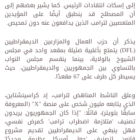
إلى إسكات انتقادات الرئيس. كما يشير بعضهم إلى
أن المصطلح قد ينطبق أيضًا على المؤيدين
المتعصبين لترامب الذين يدافعون عنه دون تمحيص.
يذكر أن حزب العمال والمزارعين الديمقراطيين
(DFL) يتمتع بأغلبية ضئيلة بمقعد واحد في مجلس
الشيوخ بالولاية، بينما ينقسم مجلس النواب
بالتساوي بين الجمهوريين والديمقراطيين، حيث
يسيطر كل طرف على 67 مقعدًا.
وعلق الناشط المناهض لترامب، إد كراسينشتاين،
الذي يتابعه مليون شخص على منصة "X" (المعروفة
سابقًا بتويتر)، قائلًا: "إذا كان الجمهوريون يريدون
تصنيف 'متلازمة اضطراب ترامب' كمرض نفسي،
فهل ينبغي على الديمقراطيين تقديم مشروع
قانون لتصنيف 'جعل أمريكا عظيمة مجددًا'