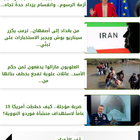
أزمة الرسوم.. وانقسام يزداد حدةً تجاه...
من بغداد إلى أصفهان.. ترمب يكرر
سيناريو بوش ويجبر الاستخبارات على
تبنّي...
العلويون مازالوا يدفعون ثمن حكم
الأسد.. عائلات علوية تفجع بخطف بناتها
من...
ضربة مؤجلة.. كيف خططت أمريكا 15
عاماً لاستهداف منشأة فوردو النووية؟
آخر الأخبار