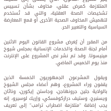
المتلازمة كمرض عقلي، مخاوف بشأن تسييس
تشخيصات الصحة العقلية، والتي قد تُستخدم
لتهميش المخاوف الصحية الأخرى أو قمع المعارضة
السياسية والتعبير الحر.
من المقرر أن يُعرض مشروع القانون اليوم الاثنين
أمام لجنة الصحة والخدمات الإنسانية بمجلس شيوخ
مينيسوتا. وقد تم نشر نص المشروع على الإنترنت
منذ يوم الخميس الماضي.
ويقول المشرعون الجمهوريون الخمسة الذين
يقفون وراء المشروع، وهم أعضاء مجلس الشيوخ
بالولاية جلين جرونهاجن، وجاستن إيكورن، وناثان
ويسنبرج، وستيف درازكوفسكي، وإريك لوسيرو، إنه
يجب إضافة "متلازمة اضطراب ترامب" إلى تعريف