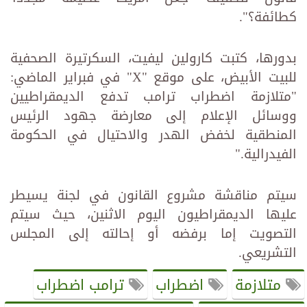
كطائفة؟".
بدورها، كتبت كارولين ليفيت، السكرتيرة الصحفية
للبيت الأبيض، على موقع "X" في فبراير الماضي:
"متلازمة اضطراب ترامب تدفع الديمقراطيين
ووسائل الإعلام إلى معارضة جهود الرئيس
المنطقية لخفض الهدر والاحتيال في الحكومة
الفيدرالية."
سيتم مناقشة مشروع القانون في لجنة يسيطر
عليها الديمقراطيون اليوم الاثنين، حيث سيتم
التصويت إما برفضه أو إحالته إلى المجلس
التشريعي.
متلازمة
اضطراب
ترامب اضطراب