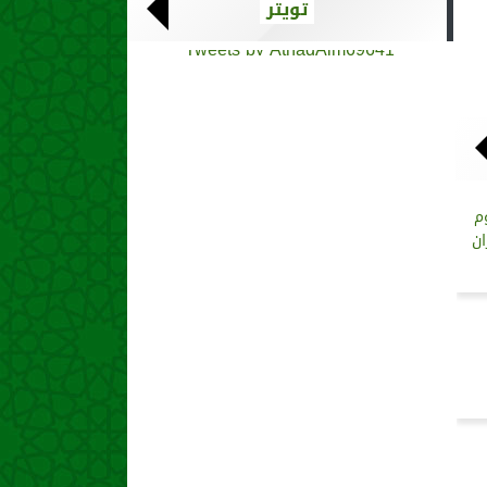
تويتر
Tweets by AthadAlm69641
م
ان