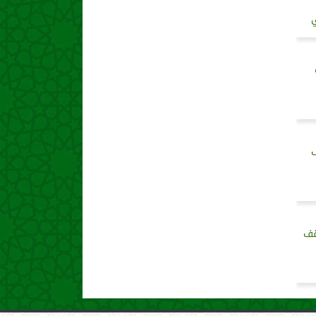
ي
ء 30 ألف
قف