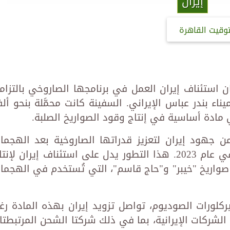
إيران
توقيت القاهرة
ن استئناف إيران العمل في برنامجها الصاروخي بالتزام
ء بندر عباس الإيراني. السفينة كانت محمَّلة بنحو أل
مادة أساسية في إنتاج وقود الصواريخ الصلبة.
من جهود إيران لتعزيز قدراتها الصاروخية بعد الهجما
الإسرائيلية التي استهدفت مصانعها في عام 2023. هذا التطور يدل على استئناف إيران لإن
صواريخ "خيبر" و"حاج قاسم"، التي تُستخدم في الهجما
 بيركلورات الصوديوم، تواصل تزويد إيران بهذه المادة رغ
الشركات الإيرانية، بما في ذلك شركتا الشحن المرتبطتا