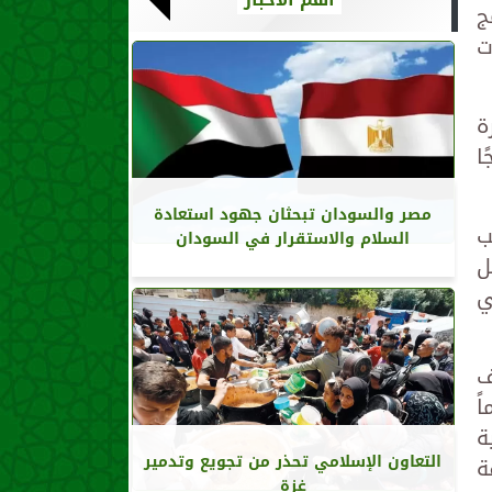
ج
ت
ة
ا
مصر والسودان تبحثان جهود استعادة
ب
السلام والاستقرار في السودان
ل
ي
ف
ً
ة
التعاون الإسلامي تحذر من تجويع وتدمير
ة
غزة