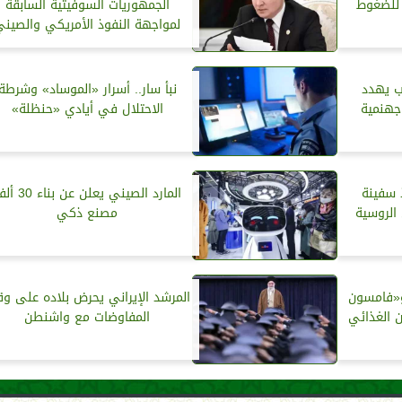
للضغوط
الجمهوريات السوفيتية السابقة
لمواجهة النفوذ الأمريكي والصين
ب يهدد
نبأ سار.. أسرار «الموساد» وشرطة
جهنمية
الاحتلال في أيادي «حنظلة»
 سفينة
المارد الصيني يعلن عن بنا
الروسية
مصنع ذكي
«فامسون
المرشد الإيراني يحرض بلاده على و
ن الغذائي
المفاوضات مع واشنطن