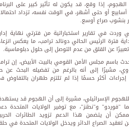
جوم، إذا وقع، قد يكون له تأثير كبير على البرنام
 أسابيع أو حتى أشهر، في الوقت نفسه، تزداد احتمالا
ر بنشوب صراع أوسع.
 وردت في تقارير استخباراتية من فترتي نهاية إدار
ية فترة الرئيس الحالي دونالد ترامب، ما يعكس انزعاجً
 وتعبيرًا عن القلق من عدم التوصل إلى حلول دبلوماسية.
دث باسم مجلس الأمن القومي بالبيت الأبيض، إن ترام
وي، مشيرًا إلى أنه بالرغم من تفضيله البحث عن ح
 إجراءات أكثر حسمًا إذا لم تلتزم طهران بالتفاوض ف
 للهجوم الإسرائيلي، مشيرة إلى أن الهجوم قد يستهد
ا "فوردو" و"نطنز"، مع توفير الولايات المتحدة دعما
الممكن أن يتضمن هذا الدعم تزويد الطائرات الحربي
من تعقيد الصراع الدائر ويدخل الولايات المتحدة في حلق