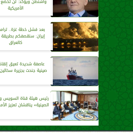
واشنطن ويؤكد: لن تخضع 
الأمريكية
بعد فشل خطة غزة.. ترام
إيران: سنقصفكم بطريقة 
كالعراق
عاصفة شديدة تعيق إنقاذ
صينية جنحت بجزيرة سخالين 
رئيس هيئة قناة السويس و
الصينية» يناقشان تعزيز الأم