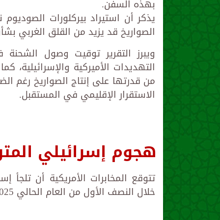
بهذه السفن.
يذكر أن استيراد بيركلورات الصوديوم ن
الصواريخ قد يزيد من القلق الغربي بشأ
ويبرز التقرير توقيت وصول الشحنة ف
التهديدات الأميركية والإسرائيلية، كما
من قدرتها على إنتاج الصواريخ رغم الضغ
الاستقرار الإقليمي في المستقبل.
هجوم إسرائيلي المت
تتوقع المخابرات الأمريكية أن تلجأ إ
خلال النصف الأول من العام الحالي 2025، وذلك بحسب تقرير نشرته واشنطن بوست الأمريكية.