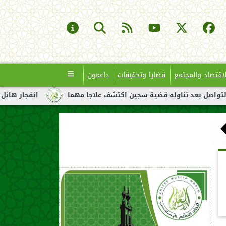
لاقتصاد والمجتمع
قضايا وتحقيقات
داعمون
اوله قضية سجين اكتشف علاجا مهما
انفجار هائل لناقلة نفط قبالة