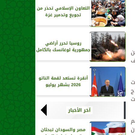
التعاون الإسلامي تحذر من
تجويع وتدمير غزة
روسيا تحرر أراضي
جمهورية لوغانسك بالكامل
ن
ف
أنقرة تستعد لقمة الناتو
ت
2026 بشهر يوليو
تاج
ت
آخر الأخبار
م
ن
مصر والسودان تبحثان