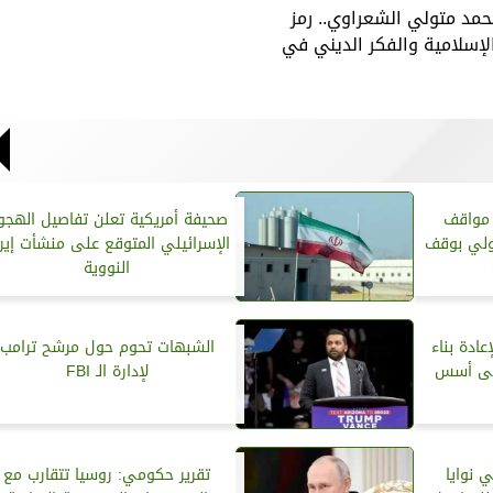
حمد متولي الشعراوي.. رمز
لإسلامية والفكر الديني في
 مواقف
صحيفة أمريكية تعلن تفاصيل الهجو
دولي بوقف
الإسرائيلي المتوقع على منشأت إير
النووية
ادة بناء
الشبهات تحوم حول مرشح ترامب
على أسس
لإدارة الـ FBI
 نوايا
تقرير حكومي: روسيا تتقارب مع