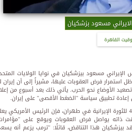
لايراني مسعود بزشكيان
وقيت القاهرة
 الإيراني مسعود بيزشكيان في نوايا الولايات المتحد
استمرار فرض العقوبات عليها، مشيراً إلى أن إيران ل
صعيد الأوضاع نحو الحرب. يأتي ذلك بعد أسبوع من إعلا
ن إعادة تطبيق سياسة "الضغط الأقصى" على إيران.
ووفقًا لكلمة بيزشكيان في الذكرى الـ46 للثورة الإيرانية في طهران، فإن الرئيس الأمريكي يع
قت ذاته يواصل فرض العقوبات ويوقع على "مؤامرات
د بيزشكيان هذا التناقض، قائلًا: "ترمب يزعم أنه يسع