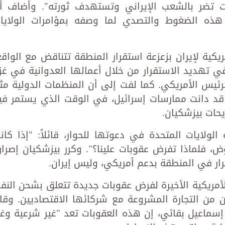
ت تضر بالشعب الإيراني وتستهدف ثورته". وأضاف أ
ه الضغوط والتصدي لما وصفه بمؤامرات الولايا
يكية لإيران بزعزعة استقرار المنطقة تتناقض مع الواقع
تهديد الاستقرار من خلال أعمالها العدوانية في غز
رئيس الأمريكي. كما لفت إلى أن المنظمات الدولية مث
 قد دانت ممارسات إسرائيل، في الوقت الذي يستمر في
حات بيزشكيان.
لولايات المتحدة في دعوتها للحوار، قائلاً: "إذا كان
 فلماذا تفرض عقوبات علينا؟". وكرر بيزشكيان إصرار
ار في المنطقة بدعم أمريكي، وليس إيران.
لأمريكية الأخيرة لفرض عقوبات جديدة تتعلق بشحن النف
ن من التجارة المشروعة مع شركائها الاقتصاديين. وقا
، إسماعيل بقائي، إن هذه العقوبات تعد "غير شرعية وغي