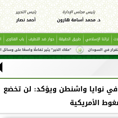
رئيس مجلس الإدارة
رئيس التحرير
د. محمد أسامة هارون
أحمد نصار
ات
تراثنا الإسلامي
طريق الحقيقة
حوار ضد التطرف
باب الفتاوى
ا
ان
”ملاك الخير” يثير تفاعلًا واسعًا على وسائل التواصل بعد ت
في نوايا واشنطن ويؤكد: لن تخضع
غوط الأمريكية