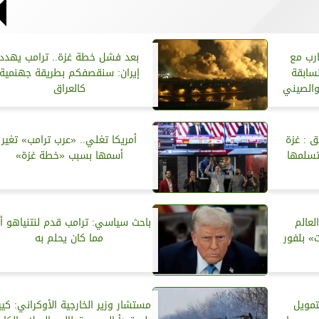
ارب مع
بعد فشل خطة غزة.. ترامب يهدد
سابقة
إيران: سنقصفكم بطريقة جهنمية
والصيني
كالعراق
ق : غزة
أمريكا تغلي.. «عرب ترامب» تغير
تسلمها
أسمها بسبب «خطة غزة»
لعالم
باحث سياسي: ترامب قدم لنتنياهو أك
» بلفور
مما كان يحلم به
تمويل
مستشار وزير الخارجية الأوكراني: كي