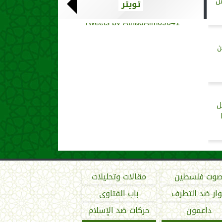
مل
تويتر
Tweets by AthadAlm69641
ن
ل
وت فلسطين
مقالات وتحليلات
ار ضد التطرف
باب الفتاوى
داعمون
حركات ضد الإسلام