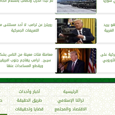
 سوريا
لم تبدأ الحرب وتطالب بالسلام الكا
هو يريد
رويترز عن ترامب: لا أحد مستثنى م
لغربية
التعريفات الجمركية
ركية على
معاملة فئات معينة من الناس بشك
لأوروبي
سيئ.. ترامب يهاجم جنوب افريقيا
ويقطع المساعدات عنها
الرئيسية
أخبار وأحداث
ص
تراثنا الإسلامي
طريق الحقيقة
حو
الاقتصاد والمجتمع
قضايا وتحقيقات