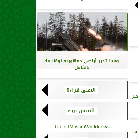
روسيا تحرر أراضي جمهورية لوغانسك
بالكامل
الأعلى قراءة
ثر
الفيس بوك
UnitedMuslimWorldnews
يف