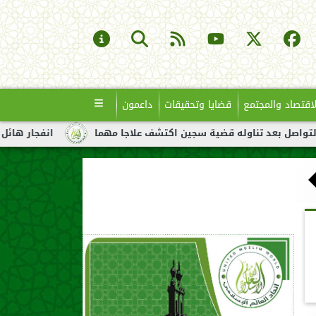
لاقتصاد والمجتمع
قضايا وتحقيقات
داعمون
ناوله قضية سجين اكتشف علاجا مهما
انفجار هائل لناقلة نفط قبال