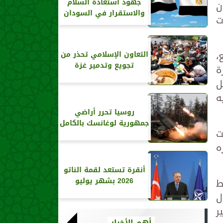
جهود استعادة السلام
ن
والاستقرار في السودان
ت
،
التعاون الإسلامي تحذر من
تجويع وتدمير غزة
ة
ل
ه
روسيا تحرر أراضي
جمهورية لوغانسك بالكامل
ت
ه
أنقرة تستعد لقمة الناتو
ط
2026 بشهر يوليو
ل
ر
أهم الأخبار