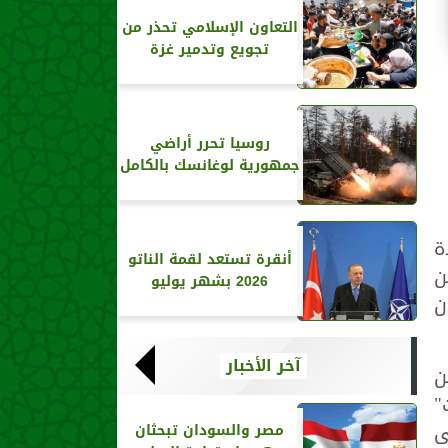
التعاون الإسلامي تحذر من
تجويع وتدمير غزة
روسيا تحرر أراضي
جمهورية لوغانسك بالكامل
ة
أنقرة تستعد لقمة الناتو
ن
2026 بشهر يوليو
ن
آخر الأخبار
لن
"
ى
مصر والسودان تبحثان